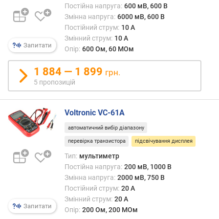
(
Постійна напруга:
600 мВ, 600 В
%
Змінна напруга:
6000 мВ, 600 В
)
Постійний струм:
10 А
Змінний струм:
10 А
з
Запитати
Опір:
600 Ом, 60 МОм
м
і
1 884 — 1 899
грн.
н
5 пропозицій
н
а
н
Voltronic VC-61A
а
п
автоматичний вибір діапазону
р
перевірка транзистора
підсвічування дисплея
у
Тип:
мультиметр
г
Постійна напруга:
200 мВ, 1000 В
а
м
Змінна напруга:
2000 мВ, 750 В
і
Постійний струм:
20 А
н
Змінний струм:
20 А
Запитати
.
Опір:
200 Ом, 200 МОм
(