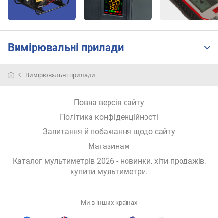
м
)
д
Вимірювальні прилади
і
а
г
Вимірювальні прилади
о
н
а
Повна версія сайту
л
Політика конфіденційності
ь
д
Запитання й побажання щодо сайту
и
Магазинам
с
п
Каталог мультиметрів 2026 - новинки, хіти продажів,
л
купити мультиметри
.
е
я
(
Ми в інших країнах
"