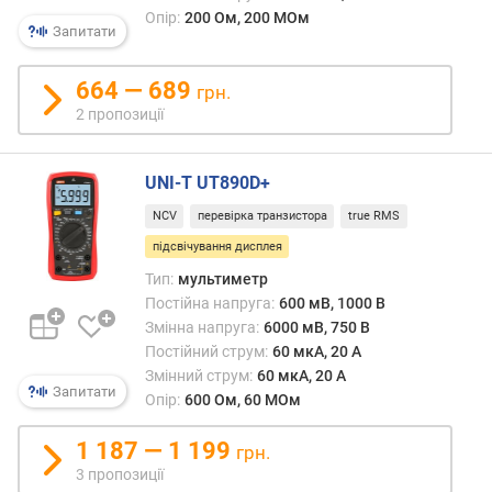
числі
я
Опір:
200 Ом, 200 МОм
і
р
Запитати
в
н
повні
і
664 — 689
грн.
темря
с
2 пропозиції
Ця
т
функц
ю
буде
UNI-T UT890D+
особ
в
кори
і
NCV
перевірка транзистора
true RMS
під
д
підсвічування дисплея
час
д
робо
Тип:
мультиметр
е
в
Постійна напруга:
600 мВ, 1000 В
ш
обме
Змінна напруга:
6000 мВ, 750 В
е
місця
Постійний струм:
60 мкА, 20 А
в
де
и
Змінний струм:
60 мкА, 20 А
мало
Запитати
х
Опір:
600 Ом, 60 МОм
світл
д
навіт
о
1 187 — 1 199
грн.
в
д
3 пропозиції
денн