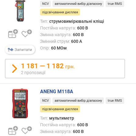
.
NCV
автоматичний вибір діапазону
true RMS
(
підсвічування дисплея
В
Тип:
струмовимірювальні кліщі
)
Постійна напруга:
600 В
Змінна напруга:
600 В
п
Змінний струм:
600 А
о
с
Опір:
60 МОм
Запитати
т
і
1 181 — 1 182
грн.
й
2 пропозиції
н
и
й
ANENG M118A
с
т
NCV
автоматичний вибір діапазону
true RMS
р
підсвічування дисплея
у
м
Тип:
мультиметр
м
Постійна напруга:
600 В
і
Змінна напруга:
600 В