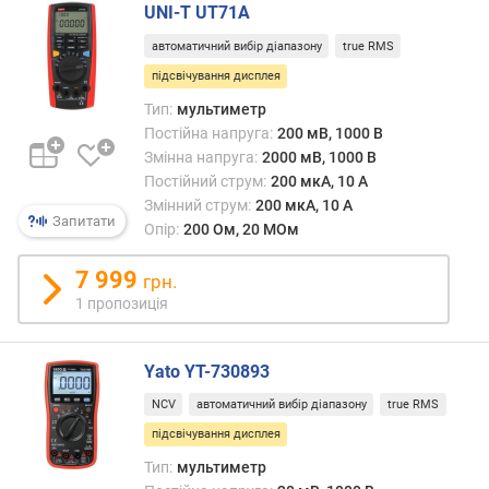
UNI-T UT71A
о
автоматичний вибір діапазону
true RMS
п
підсвічування дисплея
і
р
Тип:
мультиметр
м
Постійна напруга:
200 мВ, 1000 В
а
Змінна напруга:
2000 мВ, 1000 В
к
Постійний струм:
200 мкА, 10 А
с
Змінний струм:
200 мкА, 10 А
.
Запитати
Опір:
200 Ом, 20 МОм
(
М
7 999
грн.
О
1 пропозиція
м
)
Yato YT-730893
м
а
NCV
автоматичний вибір діапазону
true RMS
к
підсвічування дисплея
с
Тип:
мультиметр
.