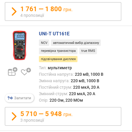
і
й
1 761 — 1 800
грн.
н
4 пропозиції
а
н
а
UNI-T UT161E
п
NCV
автоматичний вибір діапазону
р
у
перевірка транзистора
true RMS
г
підсвічування дисплея
а
Тип:
мультиметр
м
а
Постійна напруга:
220 мВ, 1000 В
к
Змінна напруга:
220 мВ, 1000 В
с
Постійний струм:
220 мкА, 20 А
.
Змінний струм:
220 мкА, 20 А
Запитати
(
Опір:
220 Ом, 220 МОм
В
)
5 710 — 5 948
грн.
3 пропозиції
т
о