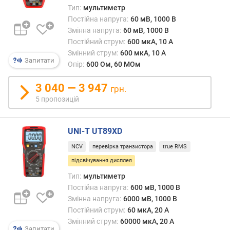
е
Тип:
мультиметр
в
Постійна напруга:
60 мВ, 1000 В
и
Змінна напруга:
60 мВ, 1000 В
х
Постійний струм:
600 мкА, 10 А
Змінний струм:
600 мкА, 10 А
з
Запитати
Опір:
600 Ом, 60 МОм
а
в
3 040 — 3 947
грн.
і
5 пропозицій
д
г
у
UNI-T UT89XD
к
а
NCV
перевірка транзистора
true RMS
м
підсвічування дисплея
и
Тип:
мультиметр
Постійна напруга:
600 мВ, 1000 В
з
Змінна напруга:
6000 мВ, 1000 В
а
Постійний струм:
60 мкА, 20 А
д
а
Змінний струм:
60000 мкА, 20 А
Запитати