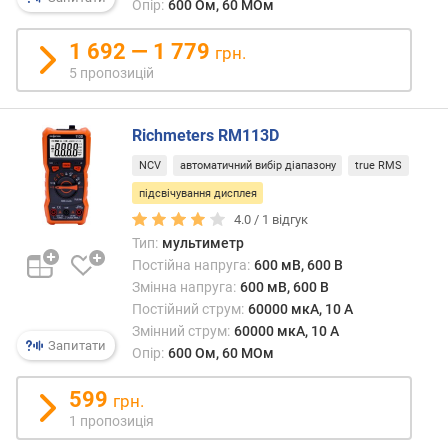
т
Опір:
600 Ом, 60 МОм
о
ю
1 692 — 1 779
грн.
д
5 пропозицій
о
д
а
Richmeters RM113D
в
NCV
автоматичний вибір діапазону
true RMS
а
н
підсвічування дисплея
н
4.0 /
1
відгук
я
Тип:
мультиметр
Постійна напруга:
600 мВ, 600 В
з
Змінна напруга:
600 мВ, 600 В
а
Постійний струм:
60000 мкА, 10 А
к
Змінний струм:
60000 мкА, 10 А
і
Запитати
Опір:
600 Ом, 60 МОм
л
ь
599
грн.
к
1 пропозиція
і
с