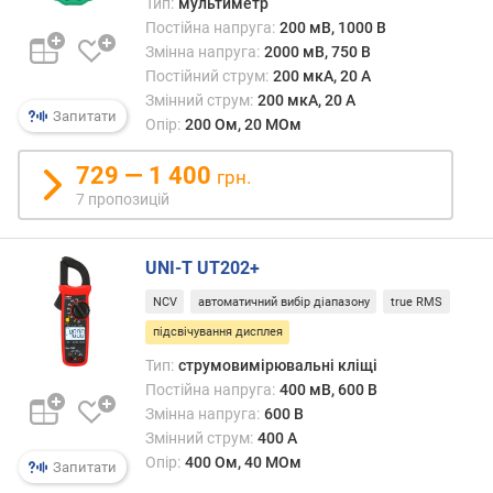
Тип:
мультиметр
а
Постійна напруга:
200 мВ, 1000 В
н
Змінна напруга:
2000 мВ, 750 В
а
Постійний струм:
200 мкА, 20 А
п
Змінний струм:
200 мкА, 20 А
р
Запитати
у
Опір:
200 Ом, 20 МОм
г
а
729 — 1 400
грн.
м
7 пропозицій
і
н
.
UNI-T UT202+
(
NCV
автоматичний вибір діапазону
true RMS
м
В
підсвічування дисплея
)
Тип:
струмовимірювальні кліщі
Постійна напруга:
400 мВ, 600 В
п
Змінна напруга:
600 В
о
Змінний струм:
400 А
с
Опір:
400 Ом, 40 МОм
Запитати
т