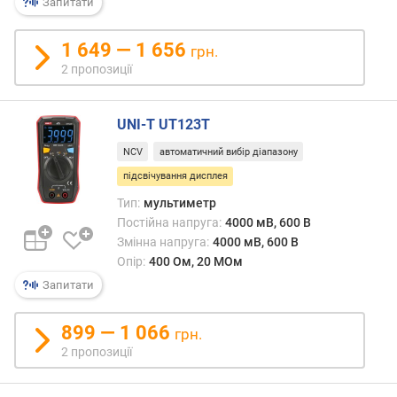
м
Запитати
м
а
1 649 — 1 656
грн.
к
2 пропозиції
с
.
(
UNI-T UT123T
А
)
NCV
автоматичний вибір діапазону
підсвічування дисплея
о
Тип:
мультиметр
п
Постійна напруга:
4000 мВ, 600 В
і
р
Змінна напруга:
4000 мВ, 600 В
м
Опір:
400 Ом, 20 МОм
і
Запитати
н
.
899 — 1 066
грн.
(
2 пропозиції
О
м
)