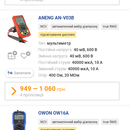
м
а
к
ANENG AN-V03B
с
NCV
автоматичний вибір діапазону
true RMS
.
підсвічування дисплея
(
А
Тип:
мультиметр
)
Постійна напруга:
40 мВ, 600 В
Змінна напруга:
40 мВ, 600 В
з
Постійний струм:
40000 мкА, 10 А
м
Змінний струм:
40000 мкА, 10 А
і
Запитати
Опір:
400 Ом, 20 МОм
н
н
949 — 1 060
грн.
и
4 пропозиції
й
с
т
OWON OW16A
р
у
NCV
автоматичний вибір діапазону
true RMS
м
підсвічування дисплея