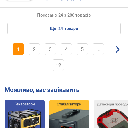
с
.
Показано 24 з 288 товарів
д
і
ще
24
товари
а
м
е
т
1
2
3
4
5
...
р
п
12
р
о
в
і
Можливо, вас зацікавить
д
н
и
к
а
(
м