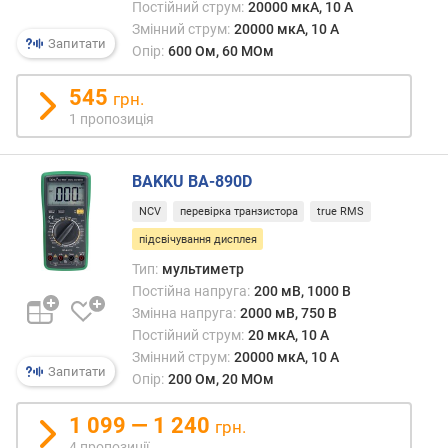
н
Постійний струм:
20000 мкА, 10 А
.
Змінний струм:
20000 мкА, 10 А
Запитати
(
Опір:
600 Ом, 60 МОм
м
к
545
грн.
А
1 пропозиція
)
п
BAKKU BA-890D
о
с
NCV
перевірка транзистора
true RMS
т
підсвічування дисплея
і
Тип:
мультиметр
й
Постійна напруга:
200 мВ, 1000 В
н
Змінна напруга:
2000 мВ, 750 В
и
Постійний струм:
20 мкА, 10 А
й
Змінний струм:
20000 мкА, 10 А
с
Запитати
Опір:
200 Ом, 20 МОм
т
р
1 099 — 1 240
у
грн.
м
4 пропозиції