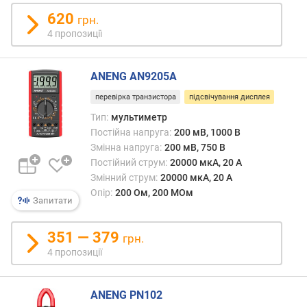
м
620
грн.
В
4 пропозиції
)
з
ANENG AN9205A
м
перевірка транзистора
підсвічування дисплея
і
н
Тип:
мультиметр
н
Постійна напруга:
200 мВ, 1000 В
а
Змінна напруга:
200 мВ, 750 В
н
Постійний струм:
20000 мкА, 20 А
а
Змінний струм:
20000 мкА, 20 А
п
Опір:
200 Ом, 200 МОм
р
Запитати
у
г
351 — 379
грн.
а
4 пропозиції
м
а
к
ANENG PN102
с