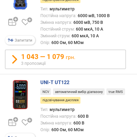
м
і
Тип:
мультиметр
н
Постійна напруга:
6000 мВ, 1000 В
.
Змінна напруга:
6000 мВ, 750 В
(
Постійний струм:
600 мкА, 10 А
м
Змінний струм:
600 мкА, 10 А
Запитати
к
Опір:
600 Ом, 60 МОм
А
)
1 043 — 1 079
грн.
3 пропозиції
з
м
і
UNI-T UT122
н
н
NCV
автоматичний вибір діапазону
true RMS
и
підсвічування дисплея
й
Тип:
мультиметр
с
Постійна напруга:
600 В
т
Змінна напруга:
600 В
р
Опір:
600 Ом, 60 МОм
у