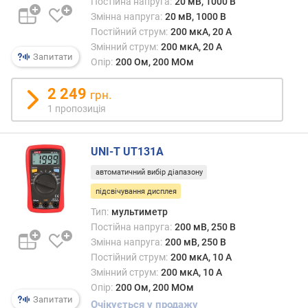
Постійна напруга:
20 мВ, 1000 В
р
Змінна напруга:
20 мВ, 1000 В
о
Постійний струм:
200 мкА, 20 А
з
к
Змінний струм:
200 мкА, 20 А
Запитати
р
Опір:
200 Ом, 200 МОм
и
т
2 249
грн.
т
1 пропозиція
я
г
у
UNI-T UT131A
б
автоматичний вибір діапазону
о
к
підсвічування дисплея
(
Тип:
мультиметр
м
Постійна напруга:
200 мВ, 250 В
м
Змінна напруга:
200 мВ, 250 В
)
Постійний струм:
200 мкА, 10 А
Змінний струм:
200 мкА, 10 А
м
Опір:
200 Ом, 200 МОм
а
Запитати
Очікується у продажу
к