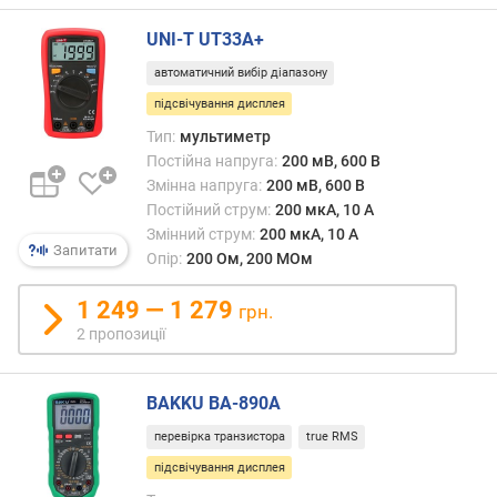
т
UNI-T UT33A+
ю
п
автоматичний вибір діапазону
р
підсвічування дисплея
о
п
Тип:
мультиметр
о
Постійна напруга:
200 мВ, 600 В
з
Змінна напруга:
200 мВ, 600 В
и
Постійний струм:
200 мкА, 10 А
ц
Змінний струм:
200 мкА, 10 А
і
Запитати
Опір:
200 Ом, 200 МОм
й
1 249 — 1 279
грн.
2 пропозиції
п
о
с
BAKKU BA-890A
т
і
перевірка транзистора
true RMS
й
підсвічування дисплея
н