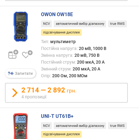
о
час.
р
о
OWON OW18E
г
NCV
автоматичний вибір діапазону
true RMS
и
х
підсвічування дисплея
Тип:
мультиметр
в
Постійна напруга:
20 мВ, 1000 В
і
Змінна напруга:
20 мВ, 750 В
д
Постійний струм:
200 мкА, 20 А
д
Змінний струм:
200 мкА, 20 А
о
Запитати
Опір:
200 Ом, 200 МОм
р
о
2 714 — 2 892
грн.
г
4 пропозиції
и
х
д
UNI-T UT61B+
о
д
NCV
автоматичний вибір діапазону
true RMS
е
підсвічування дисплея
ш