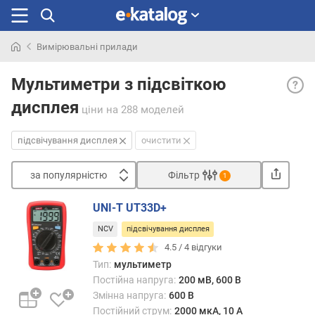
Вимірювальні прилади
Шукали
Підсв
раніше
Мультиметри з підсвіткою
дисп
дисплея
— вл
ціни
на 288 моделей
підсв
що
підсвічування дисплея
очистити
дозв
бачит
за популярністю
Фільтр
1
пока
Сортувати
дисп
UNI-T UT33D+
неза
з
від
NCV
підсвічування дисплея
а
зовн
п
4.5 /
4
відгуки
освіт
о
Тип:
мультиметр
—
п
Постійна напруга:
200 мВ, 600 В
в
у
Змінна напруга:
600 В
тому
л
Постійний струм:
2000 мкА, 10 А