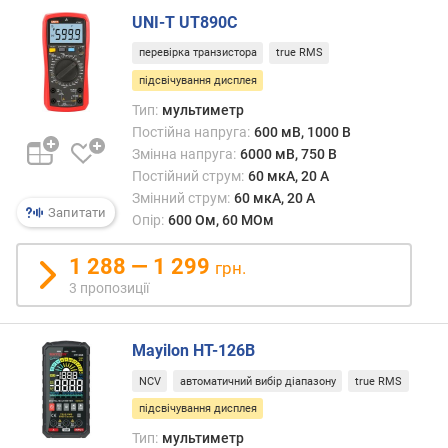
ч
UNI-T UT890C
н
перевірка транзистора
true RMS
і
с
підсвічування дисплея
т
Тип:
мультиметр
ь
Постійна напруга:
600 мВ, 1000 В
в
Змінна напруга:
6000 мВ, 750 В
и
Постійний струм:
60 мкА, 20 А
м
Змінний струм:
60 мкА, 20 А
і
Запитати
Опір:
600 Ом, 60 МОм
р
ю
1 288 — 1 299
в
грн.
а
3 пропозиції
н
н
я
Mayilon HT-126B
(
NCV
автоматичний вибір діапазону
true RMS
V
підсвічування дисплея
⁻
)
Тип:
мультиметр