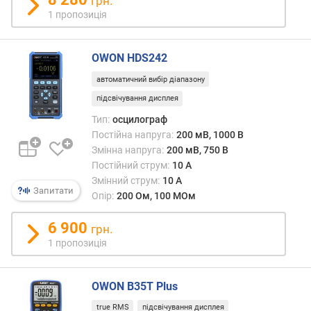
грн.
ю
1 пропозиція
д
о
д
OWON HDS242
а
автоматичний вибір діапазону
в
а
підсвічування дисплея
н
Тип:
осцилограф
н
Постійна напруга:
200 мВ, 1000 В
я
Змінна напруга:
200 мВ, 750 В
Постійний струм:
10 А
з
Змінний струм:
10 А
а
Запитати
Опір:
200 Ом, 100 МОм
к
і
6 900
л
грн.
ь
1 пропозиція
к
і
с
OWON B35T Plus
т
true RMS
підсвічування дисплея