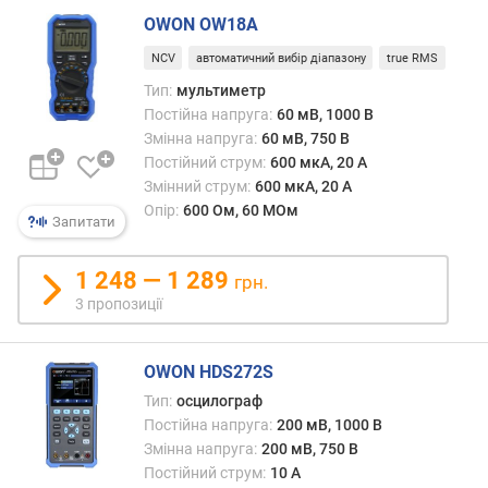
о
OWON OW18A
г
и
NCV
автоматичний вибір діапазону
true RMS
х
Тип:
мультиметр
Постійна напруга:
60 мВ, 1000 В
в
Змінна напруга:
60 мВ, 750 В
і
Постійний струм:
600 мкА, 20 А
д
Змінний струм:
600 мкА, 20 А
д
Опір:
600 Ом, 60 МОм
о
Запитати
р
о
1 248 — 1 289
грн.
г
3 пропозиції
и
х
д
OWON HDS272S
о
д
Тип:
осцилограф
е
Постійна напруга:
200 мВ, 1000 В
ш
Змінна напруга:
200 мВ, 750 В
е
Постійний струм:
10 А