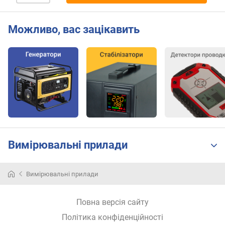
а
п
Можливо, вас зацікавить
р
у
г
а
м
і
н
.
(
м
В
Вимірювальні прилади
)
п
Вимірювальні прилади
о
с
т
Повна версія сайту
і
Політика конфіденційності
й