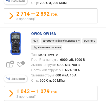
Запитати
Опір:
200 Ом, 200 МОм
н
і
2 714 — 2 892
с
грн.
т
3 пропозиції
ю
в
OWON OW16A
і
NCV
автоматичний вибір діапазону
true RMS
д
підсвічування дисплея
д
е
Тип:
мультиметр
ш
Постійна напруга:
6000 мВ, 1000 В
е
Змінна напруга:
6000 мВ, 750 В
в
Постійний струм:
600 мкА, 10 А
и
Змінний струм:
600 мкА, 10 А
х
Запитати
Опір:
600 Ом, 60 МОм
д
о
1 043 — 1 079
грн.
д
3 пропозиції
о
р