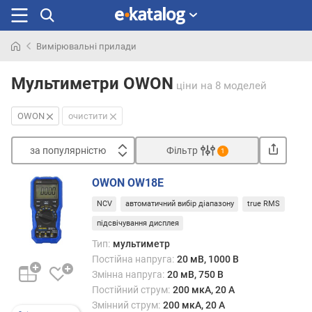
Вимірювальні прилади
Шукали
раніше
Мультиметри OWON
ціни
на 8 моделей
OWON
очистити
за популярністю
Фільтр
1
Сортувати
OWON OW18E
з
NCV
автоматичний вибір діапазону
true RMS
а
п
підсвічування дисплея
о
Тип:
мультиметр
п
Постійна напруга:
20 мВ, 1000 В
у
Змінна напруга:
20 мВ, 750 В
л
Постійний струм:
200 мкА, 20 А
я
Змінний струм:
200 мкА, 20 А
р