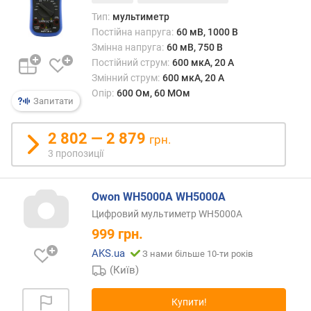
ю
Тип:
мультиметр
п
р
Постійна напруга:
60 мВ, 1000 В
о
Змінна напруга:
60 мВ, 750 В
п
Постійний струм:
600 мкА, 20 А
о
Змінний струм:
600 мкА, 20 А
з
Опір:
600 Ом, 60 МОм
Запитати
и
ц
і
2 802 — 2 879
грн.
й
3 пропозиції
п
Owon WH5000A WH5000A
о
Цифровий мультиметр WH5000A
с
999
грн.
т
і
AKS.ua
З нами більше 10-ти років
й
(Київ)
н
а
Купити!
н