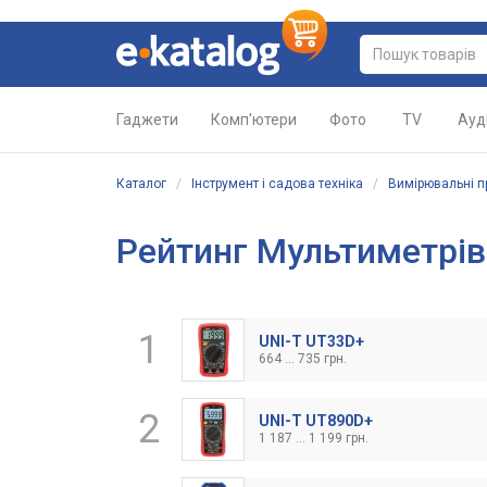
Гаджети
Комп'ютери
Фото
TV
Ауд
Каталог
/
Інструмент і садова техніка
/
Вимірювальні 
Рейтинг Мультиметрів
1
UNI-T UT33D+
664 ... 735 грн.
2
UNI-T UT890D+
1 187 ... 1 199 грн.