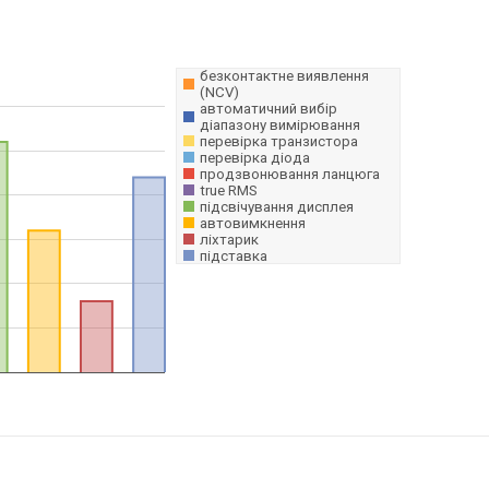
безконтактне виявлення
(NCV)
автоматичний вибір
діапазону вимірювання
перевірка транзистора
перевірка діода
продзвонювання ланцюга
true RMS
підсвічування дисплея
автовимкнення
ліхтарик
підставка