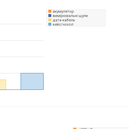
акумулятор
вимірювальні щупи
дата-кабель
кейс/чохол