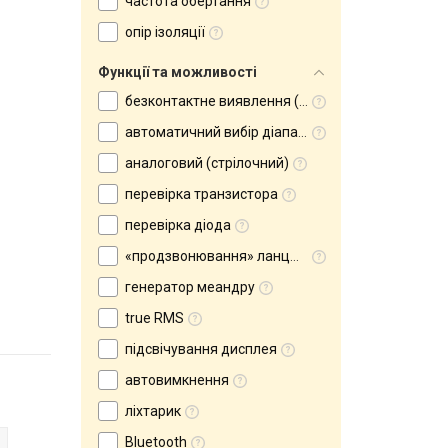
частота обертання
опір ізоляції
Функції та можливості
безконтактне виявлення (NCV)
автоматичний вибір діапазону вимірювання
аналоговий (стрілочний)
перевірка транзистора
перевірка діода
«продзвонювання» ланцюга
генератор меандру
true RMS
підсвічування дисплея
автовимкнення
ліхтарик
Bluetooth