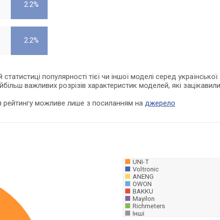
2.2%
2.2%
статистиці популярності тієї чи іншої моделі серед української
айбільш важливих розрізів характеристик моделей, які зацікавил
я рейтингу можливе лише з посиланням на
джерело
UNI-T
Voltronic
ANENG
OWON
BAKKU
Mayilon
Richmeters
Інші