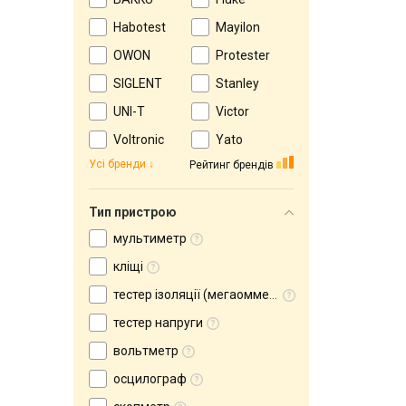
Habotest
Mayilon
OWON
Protester
SIGLENT
Stanley
UNI-T
Victor
Voltronic
Yato
Усі бренди
Рейтинг брендів
Тип пристрою
мультиметр
кліщі
тестер ізоляції (мегаомметр)
тестер напруги
вольтметр
осцилограф