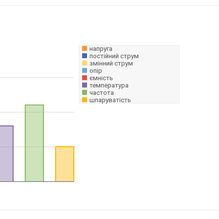
напруга
постійний струм
змінний струм
опір
ємність
температура
частота
шпаруватість