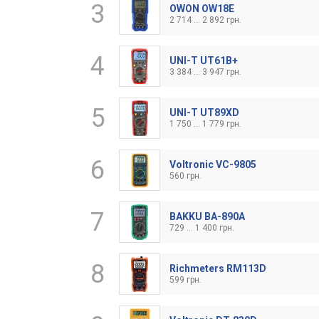
3
OWON OW18E
2 714 ... 2 892 грн.
4
UNI-T UT61B+
3 384 ... 3 947 грн.
5
UNI-T UT89XD
1 750 ... 1 779 грн.
6
Voltronic VC-9805
560 грн.
7
BAKKU BA-890A
729 ... 1 400 грн.
8
Richmeters RM113D
599 грн.