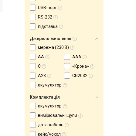
USB-порт
RS-232
підставка
Джерело живлення
мережа (230 В)
AA
AAA
С
«Крона»
A23
CR2032
акумулятор
Комплектація
акумулятор
вимірювальні щупи
дата-кабель
кейс/чохол