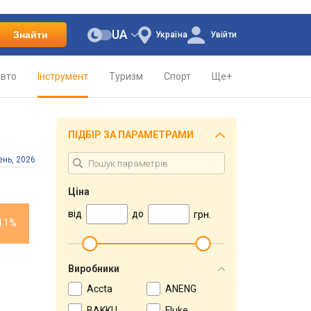
UA
Знайти
Україна
Увійти
вто
Інструмент
Туризм
Спорт
Ще+
ПІДБІР ЗА ПАРАМЕТРАМИ
ень, 2026
Ціна
від
до
грн.
4.1%
Виробники
Accta
ANENG
BAKKU
Fluke