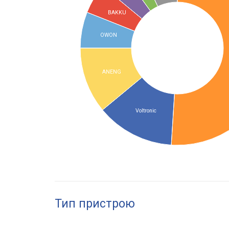
BAKKU
OWON
ANENG
Voltronic
Тип пристрою