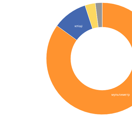
кліщі
мультиметр