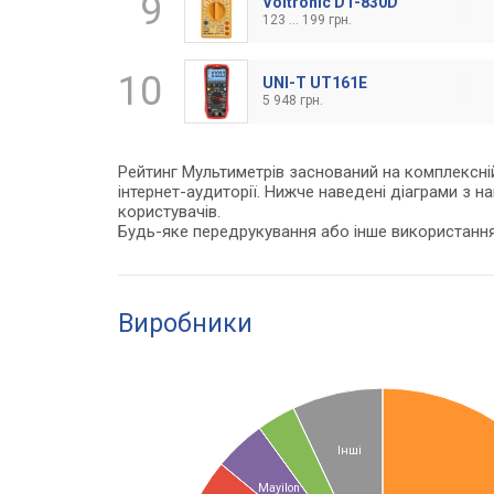
9
Voltronic DT-830D
123 ... 199 грн.
10
UNI-T UT161E
5 948 грн.
Рейтинг Мультиметрів заснований на комплексній 
інтернет-аудиторії. Нижче наведені діаграми з н
користувачів.
Будь-яке передрукування або інше використанн
Виробники
Інші
Mayilon