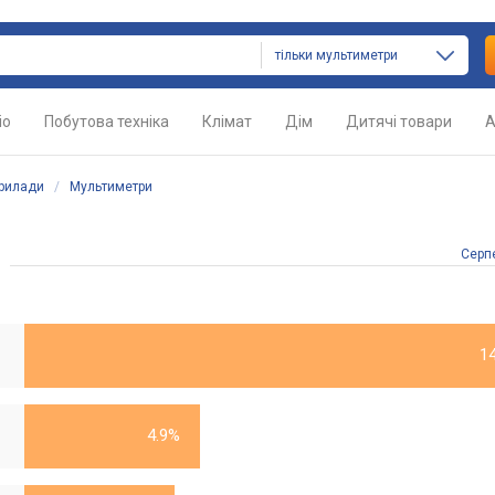
тільки мультиметри
іо
Побутова техніка
Клімат
Дім
Дитячі товари
А
прилади
/
Мультиметри
Серп
1
4.9%