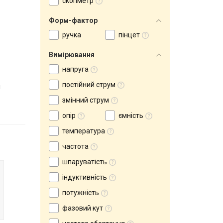
скопметр
Форм-фактор
ручка
пінцет
Вимірювання
напруга
постійний струм
и
змінний струм
опір
ємність
температура
частота
шпаруватість
індуктивність
потужність
фазовий кут