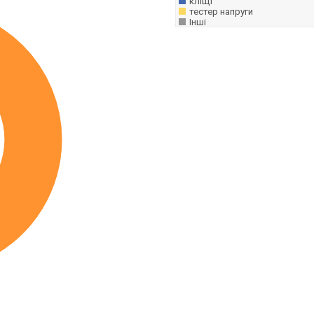
кліщі
тестер напруги
Інші