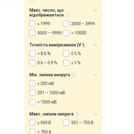
Макс. число, що
відображаеться
≤ 1999
2000 – 3999
4000 — 9999
> 10000
Точність вимірювання (V⁻)
< 0.5 %
0.5 %
0.6 – 0.9 %
≥ 1 %
Мін. змінна напруга
≤ 200 мВ
201 – 1000 мВ
> 1000 мВ
Макс. змінна напруга
≤ 500 В
501 – 750 В
> 750 В