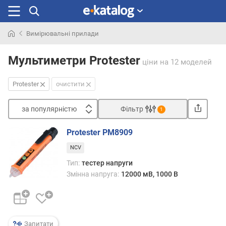
Вимірювальні прилади
Шукали
раніше
Мультиметри Protester
ціни
на 12 моделей
Protester
очистити
за популярністю
Фільтр
1
Сортувати
Protester PM8909
з
NCV
а
п
Тип:
тестер напруги
о
Змінна напруга:
12000 мВ, 1000 В
п
у
л
я
р
Запитати