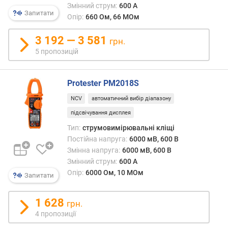
Змінний струм:
600 А
а
Запитати
Опір:
660 Ом, 66 МОм
п
р
3 192 — 3 581
грн.
у
5 пропозицій
г
а
м
Protester PM2018S
і
н
NCV
автоматичний вибір діапазону
.
підсвічування дисплея
(
м
Тип:
струмовимірювальні кліщі
В
Постійна напруга:
6000 мВ, 600 В
)
Змінна напруга:
6000 мВ, 600 В
Змінний струм:
600 А
п
Опір:
6000 Ом, 10 МОм
Запитати
о
с
1 628
т
грн.
і
4 пропозиції
й