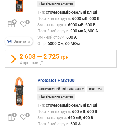
ю
підсвічування дисплея
п
Тип:
струмовимірювальні кліщі
р
Постійна напруга:
6000 мВ, 600 В
о
Змінна напруга:
6000 мВ, 600 В
п
Постійний струм:
200 мкА, 600 А
о
з
Змінний струм:
600 А
Запитати
и
Опір:
6000 Ом, 60 МОм
ц
і
2 608 — 2 725
грн.
й
4 пропозиції
п
Protester PM2108
о
автоматичний вибір діапазону
true RMS
с
т
підсвічування дисплея
і
Тип:
струмовимірювальні кліщі
й
Постійна напруга:
660 мВ, 600 В
н
Змінна напруга:
660 мВ, 600 В
а
Постійний струм:
600 А
н