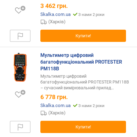
н
3 462
грн.
і
с
Skalka.com.ua
З нами 2 роки
т
(Харків)
ь
в
Купити!
и
м
і
Мультиметр цифровий
р
багатофункціональний PROTESTER
ю
PM118B
в
Мультиметр цифровий
а
багатофункціональний PROTESTER PM118B
н
– сучасний вимірювальний
прилад…
н
6 778
грн.
я
(
Skalka.com.ua
З нами 2 роки
V
(Харків)
⁻
)
Купити!
(
%