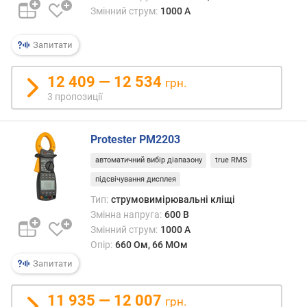
в
Змінний струм:
1000 А
и
х
Запитати
з
а
12 409 — 12 534
грн.
в
3 пропозиції
і
д
г
Protester PM2203
у
к
автоматичний вибір діапазону
true RMS
а
підсвічування дисплея
м
Тип:
струмовимірювальні кліщі
и
Змінна напруга:
600 В
з
Змінний струм:
1000 А
а
Опір:
660 Ом, 66 МОм
д
Запитати
а
т
11 935 — 12 007
грн.
о