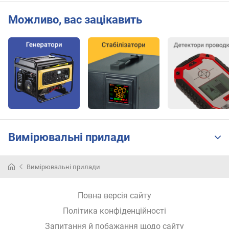
)
Можливо, вас зацікавить
з
м
і
н
н
а
н
а
п
р
Вимірювальні прилади
у
г
а
Вимірювальні прилади
м
і
н
Повна версія сайту
.
Політика конфіденційності
(
м
Запитання й побажання щодо сайту