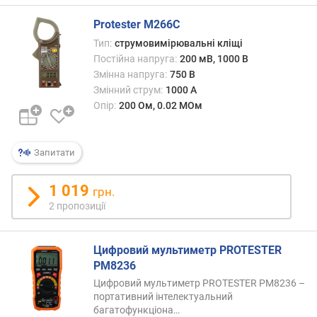
н
а
Protester M266C
н
Тип:
струмовимірювальні кліщі
а
Постійна напруга:
200 мВ, 1000 В
п
Змінна напруга:
750 В
р
Змінний струм:
1000 А
у
Опір:
200 Ом, 0.02 МОм
г
а
м
Запитати
а
к
с
1 019
грн.
.
2 пропозиції
(
В
)
Цифровий мультиметр PROTESTER
PM8236
т
Цифровий мультиметр PROTESTER PM8236 –
о
портативний інтелектуальний
ч
багатофункціона…