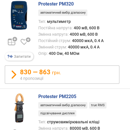
о
Protester PM320
г
автоматичний вибір діапазону
и
х
Тип:
мультиметр
Постійна напруга:
400 мВ, 600 В
в
Змінна напруга:
4000 мВ, 600 В
і
Постійний струм:
40000 мкА, 0.4 А
д
Змінний струм:
40000 мкА, 0.4 А
д
Опір:
400 Ом, 40 МОм
Запитати
о
р
о
830 — 863
грн.
г
4 пропозиції
и
х
д
Protester PM2205
о
д
автоматичний вибір діапазону
true RMS
е
підсвічування дисплея
ш
Тип:
струмовимірювальні кліщі
е
Змінна напруга:
80000 мВ, 600 В