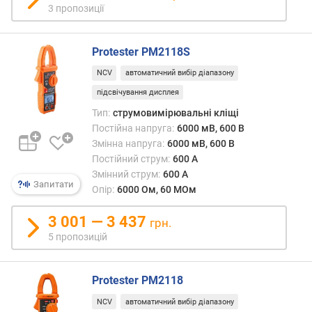
ю
3 пропозиції
д
о
Protester PM2118S
д
а
NCV
автоматичний вибір діапазону
в
підсвічування дисплея
а
н
Тип:
струмовимірювальні кліщі
н
Постійна напруга:
6000 мВ, 600 В
я
Змінна напруга:
6000 мВ, 600 В
Постійний струм:
600 А
з
Змінний струм:
600 А
а
Запитати
Опір:
6000 Ом, 60 МОм
к
і
3 001 — 3 437
грн.
л
5 пропозицій
ь
к
і
Protester PM2118
с
т
NCV
автоматичний вибір діапазону