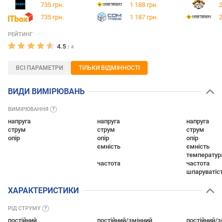
735 грн.
1 188 грн.
2
735 грн.
1 187 грн.
2
РЕЙТИНГ
4.5
/
4
ВСІ ПАРАМЕТРИ
ТІЛЬКИ ВІДМІННОСТІ
ВИДИ ВИМІРЮВАНЬ
ВИМІРЮВАННЯ
напруга
напруга
напруга
струм
струм
струм
опір
опір
опір
ємність
ємність
температур
частота
частота
шпаруватіс
ХАРАКТЕРИСТИКИ
РІД
СТРУМУ
постійний
постійний/змінний
постійний/з