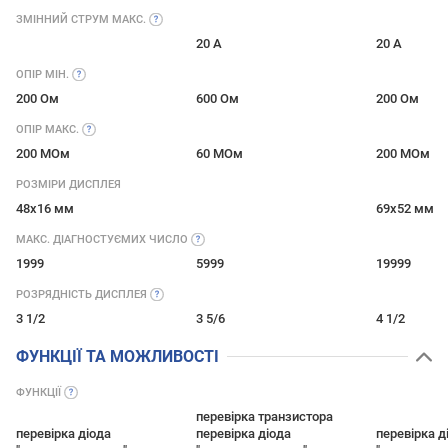
ЗМІННИЙ СТРУМ
МАКС.
20 А
20 А
ОПІР
МІН.
200 Ом
600 Ом
200 Ом
ОПІР
МАКС.
200 МОм
60 МОм
200 МОм
РОЗМІРИ ДИСПЛЕЯ
48x16 мм
69x52 мм
МАКС. ДІАГНОСТУЄМИХ
ЧИСЛО
1999
5999
19999
РОЗРЯДНІСТЬ
ДИСПЛЕЯ
3 1/2
3 5/6
4 1/2
ФУНКЦІЇ ТА МОЖЛИВОСТІ
ФУНКЦІЇ
перевірка транзистора
перевірка діода
перевірка діода
перевірка д