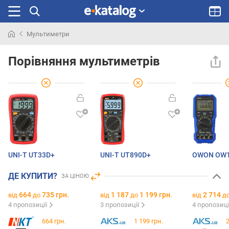
Мультиметри
Шукали
раніше
Порівняння мультиметрів
UNI-T UT33D+
UNI-T UT890D+
OWON OW
ДЕ КУПИТИ?
ЗА ЦІНОЮ
664
735 грн.
1 187
1 199 грн.
2 714
від
до
від
до
від
д
4 пропозиції
3 пропозиції
4 пропозиц
664 грн.
1 199 грн.
2