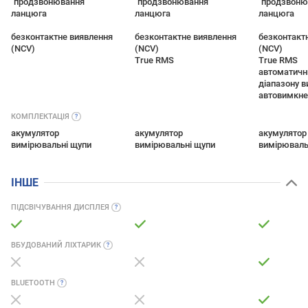
"продзвонювання"
"продзвонювання"
"продзвоню
ланцюга
ланцюга
ланцюга
безконтактне виявлення
безконтактне виявлення
безконтакт
(NCV)
(NCV)
(NCV)
True RMS
True RMS
автоматичн
діапазону 
автовимкне
КОМПЛЕКТАЦІЯ
акумулятор
акумулятор
акумулятор
вимірювальні щупи
вимірювальні щупи
вимірюваль
ІНШЕ
ПІДСВІЧУВАННЯ
ДИСПЛЕЯ
ВБУДОВАНИЙ
ЛІХТАРИК
BLUETOOTH