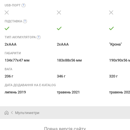
USB-ПОРТ
ПІДСТАВКА
ТИП
АКУМУЛЯТОРА
2xAAA
2xAAA
"Крона"
ГАБАРИТИ
134x77x47 мм
183x88x56 мм
190x90x56 
ВАГА
206 г
346 г
320 г
ДАТА ДОДАВАННЯ НА E-KATALOG
липень 2019
травень 2021
травень 20
Мультиметри
Повна версія сайту