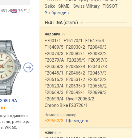
Seiko
SKMEI
Swiss Military
TISSOT
431 zł
76 £
Усі бренди
FESTINA
(
стать
)
чоловічі
F7001/1
F16170/1
F16476/4
F16489/5
F20030/2
F20040/3
F20073/3
F20082/1
F20082/2
F20279/A
F20285/9
F20357/C
F20358/3
F20358/B
F20437/3
F20445/1
F20466/2
F20467/3
F20515/2
F20531/2
F20542/2
F20623/4
F20635/3
F20656/2
F20669/3
F20698/1
F20698/3
F20699/4
Rive F20053/2
1308D-9A
Casio MTP-1183G-7A
Casio MTP-1170N-9
Chrono Bike F20726/1
рн.
від 2 620 грн.
від 2 943 грн.
Немає в продажу
рпус годинника
кварцові, корпус годинника
кварцові, корпус го
F20552/3
Ще моделі
↓
таль, ремінець:
нержавіюча сталь, ремінець:
нержавіюча сталь, р
ь, WR 50,
браслет сталь, WR 30,
браслет сталь, WR 30
жіночі
Японія
Японія