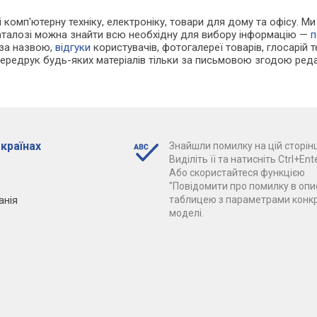
 і комп'ютерну техніку, електроніку, товари для дому та офісу. 
каталозі можна знайти всю необхідну для вибору інформацію —
п
 за назвою,
відгуки
користувачів, фотогалереї товарів, глосарій те
Передрук будь-яких матеріалів тільки за письмовою згодою реда
 країнах
Знайшли помилку на цій сторінц
Виділіть її та натисніть Ctrl+Ente
Або скористайтеся функцією
"Повідомити про помилку в опис
анія
таблицею з параметрами конк
моделі.