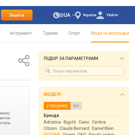
UA
Знайти
Україна
Увійти
Інструмент
Туризм
Спорт
Мода та аксесуари
ПІДБІР ЗА ПАРАМЕТРАМИ
МОДЕЛІ
у продажу
всі
ення):
Бренди
центне
Adriatica
Bigotti
Casio
Certina
 сталь
Citizen
Claude Bernard
Daniel Klein
FESTINA
Orient
Q&Q
Royal London