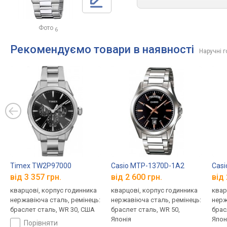
Фото
6
Рекомендуємо товари в наявності
Наручні 
Timex TW2P97000
Casio MTP-1370D-1A2
Cas
від 3 357 грн.
від 2 600 грн.
від 
кварцові, корпус годинника
кварцові, корпус годинника
квар
нержавіюча сталь, ремінець:
нержавіюча сталь, ремінець:
нерж
браслет сталь, WR 30, США
браслет сталь, WR 50,
брас
Японія
Япон
порівняти