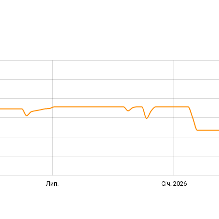
Лип.
Січ. 2026