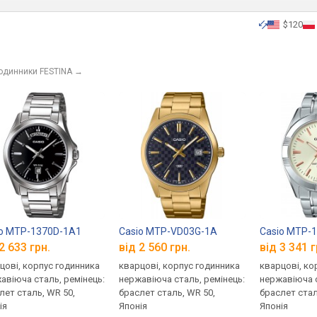
$120
годинники FESTINA
→
io MTP-1370D-1A1
Casio MTP-VD03G-1A
Casio MTP-
2 633 грн.
від 2 560 грн.
від 3 341 г
цові, корпус годинника
кварцові, корпус годинника
кварцові, ко
авіюча сталь, ремінець:
нержавіюча сталь, ремінець:
нержавіюча с
лет сталь, WR 50,
браслет сталь, WR 50,
браслет стал
ія
Японія
Японія