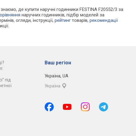
Ми знаємо, де купити наручні годинники FESTINA F20552/3 за
орівняння
наручних годинників, підбір моделей за
рмінів, огляди, інструкції,
рейтинг
товарів,
рекомендації
кції.
Ваш регіон
і?
r.
Україна
,
UA
і" під
ретної
Україна