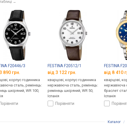
 таблиці
→
INA F20446/3
FESTINA F20512/1
FESTINA F2
3 890 грн.
від 3 122 грн.
від 8 410 г
цові, корпус годинника
кварцові, корпус годинника
кварцові, ко
авіюча сталь, ремінець:
нержавіюча сталь, ремінець:
нержавіюча с
нець шкіряний, WR 100,
ремінець шкіряний, WR 50,
браслет стал
ія
Іспанія
Іспанія
порівняти
порівняти
порівн
Каталог