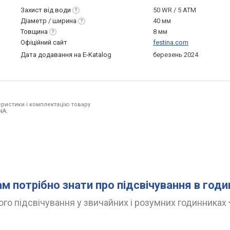
Захист від
води
50 WR / 5 ATM
Діаметр /
ширина
40 мм
Товщина
8 мм
Офіційний сайт
festina.com
Дата додавання на E-Katalog
березень 2024
ристики і комплектацію товару
NA.
ам потрібно знати про підсвічування в год
го підсвічування у звичайних і розумних годинниках