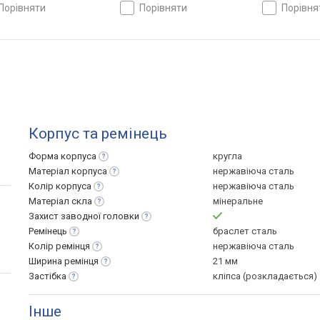
порівняти
порівняти
порівн
Корпус та ремінець
Форма
корпуса
кругла
Матеріал
корпуса
нержавіюча сталь
Колір
корпуса
нержавіюча сталь
Матеріал
скла
мінеральне
Захист заводної
головки
Ремінець
браслет сталь
Колір
ремінця
нержавіюча сталь
Ширина
ремінця
21 мм
Застібка
кліпса (розкладається)
Інше