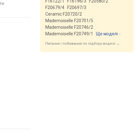
F16122/1
F16196/3
F20580/2
яти
порівняти
порівняти
F20679/4
F20697/3
Ceramic F20720/2
Mademoiselle F20701/5
Mademoiselle F20746/2
Mademoiselle F20749/1
Ще моделі
↓
Питання і побажання по підбору моделі →