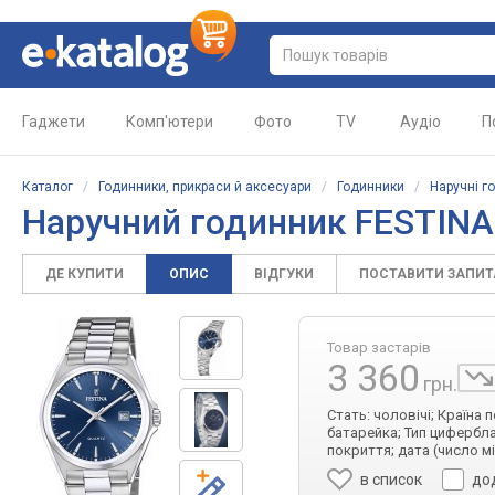
Гаджети
Комп'ютери
Фото
TV
Аудіо
П
Каталог
/
Годинники, прикраси й аксесуари
/
Годинники
/
Наручні г
Наручний годинник FESTINA
ДЕ КУПИТИ
ОПИС
ВІДГУКИ
ПОСТАВИТИ ЗАПИ
Товар застарів
3 360
грн.
Стать: чоловічі; Країна 
батарейка; Тип цифербла
покриття; дата (число м
в список
до