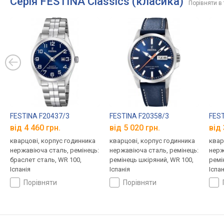
Серія FESTINA Classics (класика)
Порівняти в
FESTINA F20437/3
FESTINA F20358/3
FEST
від 4 460 грн.
від 5 020 грн.
від 
кварцові, корпус годинника
кварцові, корпус годинника
квар
нержавіюча сталь, ремінець:
нержавіюча сталь, ремінець:
нерж
браслет сталь, WR 100,
ремінець шкіряний, WR 100,
ремі
Іспанія
Іспанія
Іспан
порівняти
порівняти