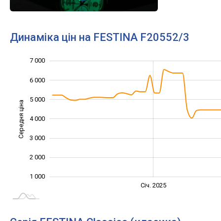
Динаміка цін на FESTINA F20552/3
7 000
-1 000
8 000
0
6 000
5 000
Середня ціна
4 000
1 000
3 000
2 000
1 000
Жовт.
Жовт.
Лип.
Квіт.
Квіт.
Лип.
Січ. 2025
L