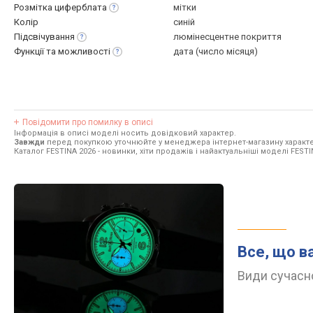
Розмітка
циферблата
мітки
Колір
синій
Підсвічування
люмінесцентне покриття
Функції та
можливості
дата (число місяця)
Повідомити про помилку в описі
Інформація в описі моделі носить довідковий характер.
Завжди
перед покупкою уточнюйте у менеджера інтернет-магазину характе
Каталог FESTINA 2026
- новинки, хіти продажів і найактуальніші моделі FESTI
Все, що в
Види сучасно