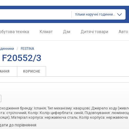
тільки наручні годинники
обутова техніка
Клімат
Дім
Дитячі товари
Авто
одинники
/
FESTINA
 F20552/3
ТАННЯ
КОРИСНЕ
походження бренду: Іспанія; Тип механізму: кварцові; Джерело ходу (живл
та: стрілочний; Колір: Колір циферблата: синій; Підсвічування: люмінес
ісяця); Матеріал корпуса: нержавіюча сталь; Колір корпуса: нержавіюча
дати до порівняння