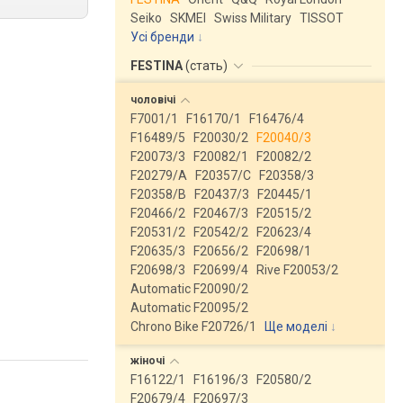
Seiko
SKMEI
Swiss Military
TISSOT
Усі бренди
FESTINA
(
стать
)
чоловічі
F7001/1
F16170/1
F16476/4
F16489/5
F20030/2
F20040/3
F20073/3
F20082/1
F20082/2
F20279/A
F20357/C
F20358/3
F20358/B
F20437/3
F20445/1
F20466/2
F20467/3
F20515/2
F20531/2
F20542/2
F20623/4
F20635/3
F20656/2
F20698/1
F20698/3
F20699/4
Rive F20053/2
Automatic F20090/2
Automatic F20095/2
Chrono Bike F20726/1
Ще моделі
↓
жіночі
F16122/1
F16196/3
F20580/2
F20679/4
F20697/3