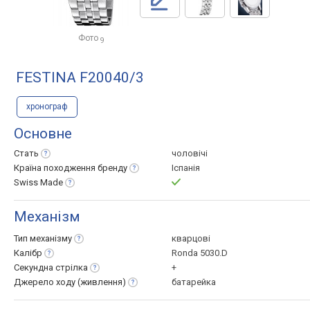
Фото
9
FESTINA F20040/3
хронограф
Основне
Стать
чоловічі
Країна походження
бренду
Іспанія
Swiss
Made
Механізм
Тип
механізму
кварцові
Калібр
Ronda 5030.D
Секундна
стрілка
+
Джерело ходу
(живлення)
батарейка