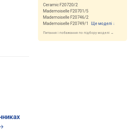
Ceramic F20720/2
Mademoiselle F20701/5
Mademoiselle F20746/2
Mademoiselle F20749/1
Ще моделі
↓
Питання і побажання по підбору моделі →
инниках