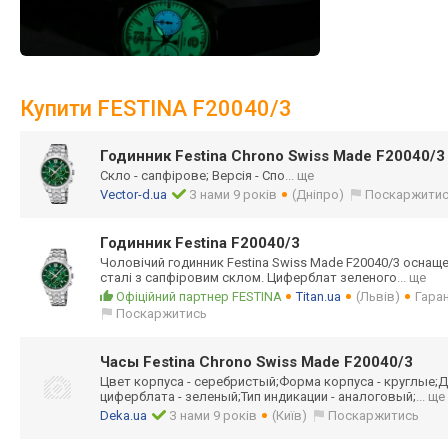
Купити FESTINA F20040/3
Годинник Festina Chrono Swiss Made F20040/3
Скло - сапфірове; Версія - Спо
... ще
Vector-d.ua
З нами 9 років
(Дніпро)
Поскаржити
Годинник Festina F20040/3
Чоловічий годинник Festina Swiss Made F20040/3 оснащ
сталі з сапфіровим склом. Циферблат зеленого
... ще
Офіційний партнер FESTINA
Titan.ua
(Львів)
Гаран
Поскаржитись
Часы Festina Chrono Swiss Made F20040/3
Цвет корпуса - серебристый;Фор
ма корпуса - круглые;Д
циферблата - зеленый;Тип индикации - аналоговый;
... ще
Deka.ua
З нами 9 років
(Київ)
Поскаржитись