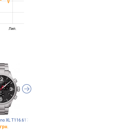
Лип.
no XL T116.617.11.057.00
Adriatica A8309.5126QF
Candino C4715/1
грн.
від 16 078 грн.
від 16 039 грн.