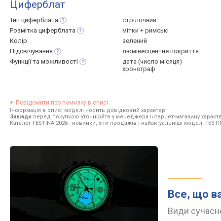
Циферблат
Тип
циферблата
стрілочний
Розмітка
циферблата
мітки + римські
Колір
зелений
Підсвічування
люмінесцентне покриття
Функції та
можливості
дата (число місяця)
хронограф
Повідомити про помилку в описі
Інформація в описі моделі носить довідковий характер.
Завжди
перед покупкою уточнюйте у менеджера інтернет-магазину характе
Каталог FESTINA 2026
- новинки, хіти продажів і найактуальніші моделі FESTI
Все, що в
Види сучасно