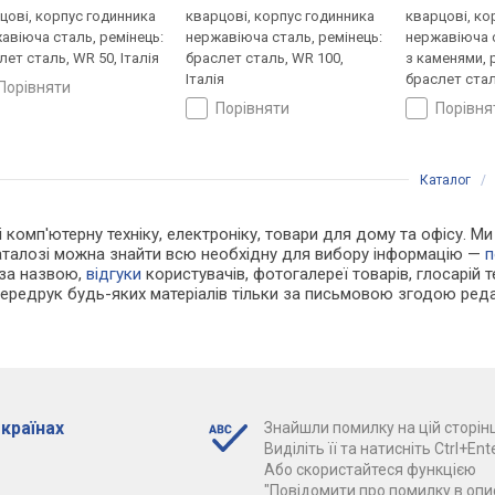
цові, корпус годинника
кварцові, корпус годинника
кварцові, ко
авіюча сталь, ремінець:
нержавіюча сталь, ремінець:
нержавіюча с
лет сталь, WR 50, Італія
браслет сталь, WR 100,
з каменями, 
Італія
браслет стал
порівняти
Швейцарія
порівняти
порівн
Каталог
 і комп'ютерну техніку, електроніку, товари для дому та офісу. 
каталозі можна знайти всю необхідну для вибору інформацію —
п
 за назвою,
відгуки
користувачів, фотогалереї товарів, глосарій те
Передрук будь-яких матеріалів тільки за письмовою згодою реда
 країнах
Знайшли помилку на цій сторінц
Виділіть її та натисніть Ctrl+Ente
Або скористайтеся функцією
"Повідомити про помилку в опис