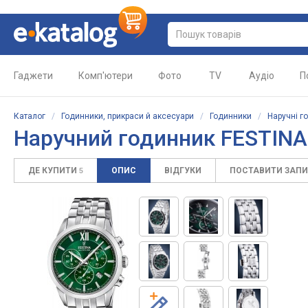
Гаджети
Комп'ютери
Фото
TV
Аудіо
П
Каталог
/
Годинники, прикраси й аксесуари
/
Годинники
/
Наручні г
Наручний годинник FESTINA
ДЕ КУПИТИ
ОПИС
ВІДГУКИ
ПОСТАВИТИ ЗАП
5