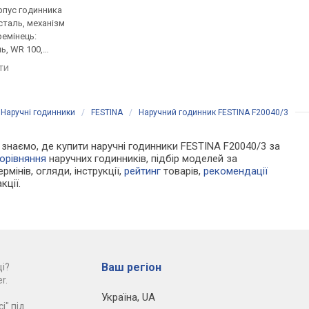
рпус годинника
кварцові, корпус годинника
кварцові, корпус го
таль, механізм
нержавіюча сталь, ремінець:
нержавіюча сталь, р
ремінець:
браслет сталь, WR 50,
браслет сталь, WR 10
ь, WR 100,
Швейцарія
Швейцарія
яти
порівняти
порівняти
/
Наручні годинники
/
FESTINA
/
Наручний годинник FESTINA F20040/3
Ми знаємо, де купити наручні годинники FESTINA F20040/3 за
орівняння
наручних годинників, підбір моделей за
рмінів, огляди, інструкції,
рейтинг
товарів,
рекомендації
кції.
Ваш регіон
і?
r.
Україна
,
UA
і" під