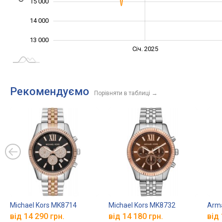
15 000
14 000
13 000
Січ. 2027
Лип.
Січ. 2025
L
Рекомендуємо
Порівняти в таблиці
→
Michael Kors MK8714
Michael Kors MK8732
Arm
від 14 290 грн.
від 14 180 грн.
від 