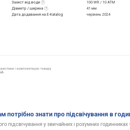
Захист від
води
100 WR / 10 ATM
Діаметр /
ширина
41 мм
Дата додавання на E-Katalog
червень 2024
ристики і комплектацію товару
NA.
ам потрібно знати про підсвічування в год
го підсвічування у звичайних і розумних годинниках