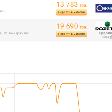
13 783
грн.
ись
Перейти в магазин
19 690
грн.
Продаве
в)
Поскаржитись
Перейти в магазин
3yes