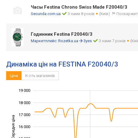
Часы Festina Chrono Swiss Made F20040/3
Secunda.com.ua
З нами 8 років
(Київ)
Поскаржит
Годинник Festina F20040/3
Маркетплейс:
Rozetka.ua
3yes
З нами 7 років
(Киї
Динаміка цін на FESTINA F20040/3
Ціна
К-сть магазинів
19 000
11 000
12 000
20 000
18 000
17 000
Середня ціна
16 000
13 000