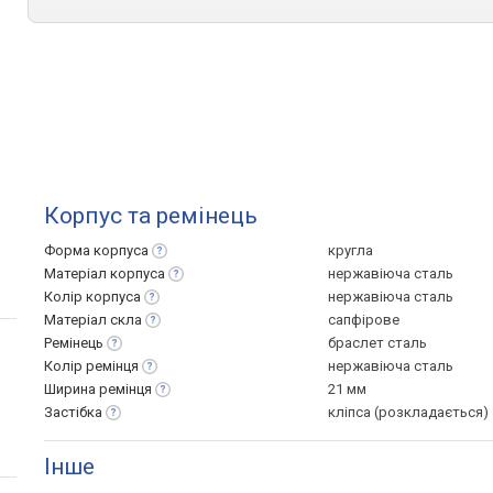
Корпус та ремінець
Форма
корпуса
кругла
Матеріал
корпуса
нержавіюча сталь
Колір
корпуса
нержавіюча сталь
Матеріал
скла
сапфірове
Ремінець
браслет сталь
Колір
ремінця
нержавіюча сталь
Ширина
ремінця
21 мм
Застібка
кліпса (розкладається)
Інше