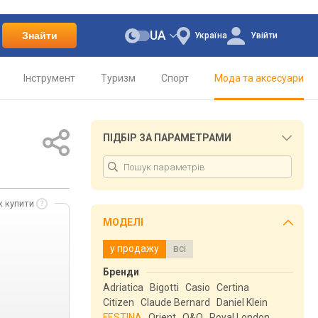
UA
Знайти
Україна
Увійти
Інструмент
Туризм
Спорт
Мода та аксесуари
ПІДБІР ЗА ПАРАМЕТРАМИ
к купити
МОДЕЛІ
у продажу
всі
Бренди
Adriatica
Bigotti
Casio
Certina
Citizen
Claude Bernard
Daniel Klein
FESTINA
Orient
Q&Q
Royal London