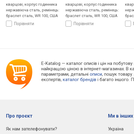
кварцові, корпус годинника
кварцові, корпус годинника
квар
нержавіюча сталь, ремінець:
нержавіюча сталь, ремінець:
нерж
браслет сталь, WR 100, США
браслет сталь, WR 100, США
брас
порівняти
порівняти
E-Katalog
— каталог описів і цін на побутову
найкращою ціною в інтернет-магазинах. В 
параметрами, детальні
описи
, пошук товару
експертів,
каталог брендів
і багато іншого. 
Про проєкт
Ми в інших
Як нам зателефонувати?
Україна