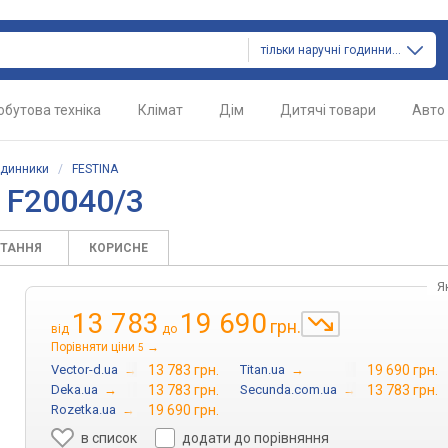
тільки наручні годинники
обутова техніка
Клімат
Дім
Дитячі товари
Авто
одинники
/
FESTINA
 F20040/3
ИТАННЯ
КОРИСНЕ
Я
13 783
19 690
грн.
від
до
Порівняти ціни
→
5
Vector-d.ua
→
13 783 грн.
Titan.ua
→
19 690 грн.
Deka.ua
→
13 783 грн.
Secunda.com.ua
→
13 783 грн.
Rozetka.ua
→
19 690 грн.
в список
додати до порівняння