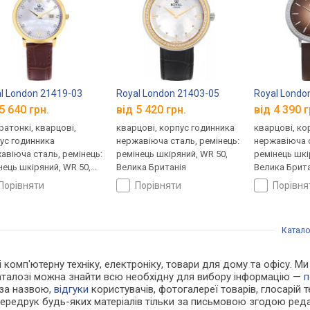
l London 21419-03
Royal London 21403-05
Royal Londo
5 640 грн.
від 5 420 грн.
від 4 390 г
ратонкі, кварцові,
кварцові, корпус годинника
кварцові, ко
ус годинника
нержавіюча сталь, ремінець:
нержавіюча с
авіюча сталь, ремінець:
ремінець шкіряний, WR 50,
ремінець шкі
нець шкіряний, WR 50,
Велика Британія
Велика Брита
ка Британія
порівняти
порівняти
порівн
Катало
 і комп'ютерну техніку, електроніку, товари для дому та офісу. 
каталозі можна знайти всю необхідну для вибору інформацію —
п
 за назвою,
відгуки
користувачів, фотогалереї товарів, глосарій те
Передрук будь-яких матеріалів тільки за письмовою згодою реда