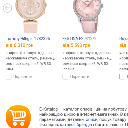
Tommy Hilfiger 1782395
FESTINA F20412/2
Roya
від 6 010 грн.
від 5 590 грн.
від 
кварцові, корпус годинника
кварцові, корпус годинника
ульт
нержавіюча сталь, ремінець:
нержавіюча сталь, ремінець:
корп
ремінець шкіряний, WR 30,
ремінець шкіряний, WR 50,
нерж
США
Іспанія
ремі
Вели
порівняти
порівняти
E-Katalog
— каталог описів і цін на побутову
найкращою ціною в інтернет-магазинах. В 
параметрами, детальні
описи
, пошук товару
експертів,
каталог брендів
і багато іншого. 