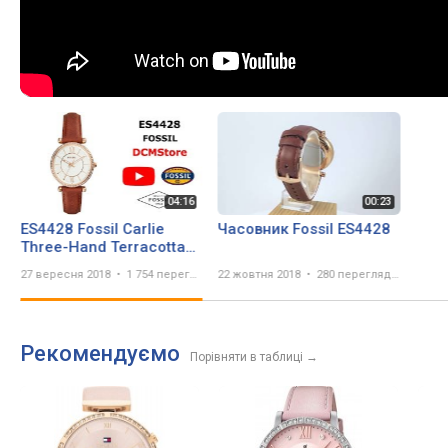
ES4428 Fossil Carlie
Часовник Fossil ES4428
Three-Hand Terracotta
Leather
27 вересня 2018
1 754 перегляда
22 жовтня 2018
280 переглядів
Рекомендуємо
Порівняти в таблиці
→