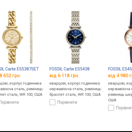
IL Carlie ES5387SET
FOSSIL Carlie ES5438
FOSSIL ES4
8 652 грн.
від 6 118 грн.
від 4 980 г
цові, корпус годинника
кварцові, корпус годинника
кварцові, ко
авіюча сталь, ремінець:
нержавіюча сталь, ремінець:
нержавіюча с
лет сталь, WR 100, США
браслет сталь, WR 100, США
ремінець шкі
США
порівняти
порівняти
порівн