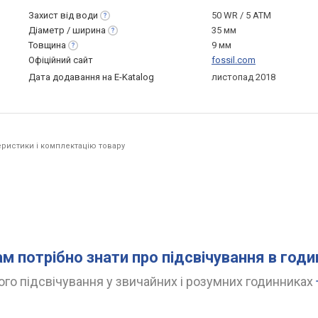
Захист від
води
50 WR / 5 ATM
Діаметр /
ширина
35 мм
Товщина
9 мм
Офіційний сайт
fossil.com
Дата додавання на E-Katalog
листопад 2018
ристики і комплектацію товару
.
ам потрібно знати про підсвічування в год
го підсвічування у звичайних і розумних годинниках