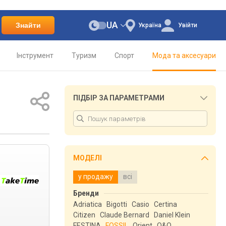
UA
Знайти
Україна
Увійти
Інструмент
Туризм
Спорт
Мода та аксесуари
ПІДБІР ЗА ПАРАМЕТРАМИ
МОДЕЛІ
у продажу
всі
Бренди
Adriatica
Bigotti
Casio
Certina
Citizen
Claude Bernard
Daniel Klein
FESTINA
FOSSIL
Orient
Q&Q