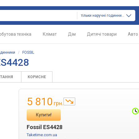
тільки наручні годинники
обутова техніка
Клімат
Дім
Дитячі товари
Авто
одинники
/
FOSSIL
ES4428
ИТАННЯ
КОРИСНЕ
5 810
грн.
Купити!
Fossil ES4428
Taketime.com.ua