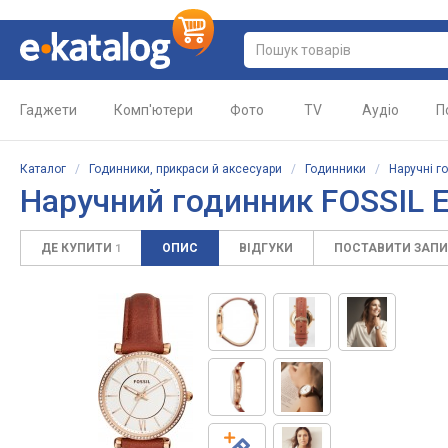
Гаджети
Комп'ютери
Фото
TV
Аудіо
П
Каталог
/
Годинники, прикраси й аксесуари
/
Годинники
/
Наручні г
Наручний годинник FOSSIL 
ДЕ КУПИТИ
ОПИС
ВІДГУКИ
ПОСТАВИТИ ЗАП
1