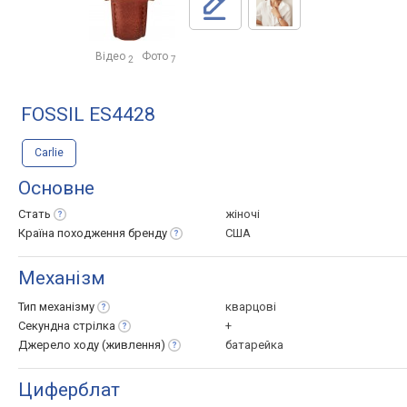
Відео
Фото
2
7
FOSSIL ES4428
Carlie
Основне
Стать
жіночі
Країна походження
бренду
США
Механізм
Тип
механізму
кварцові
Секундна
стрілка
+
Джерело ходу
(живлення)
батарейка
Циферблат