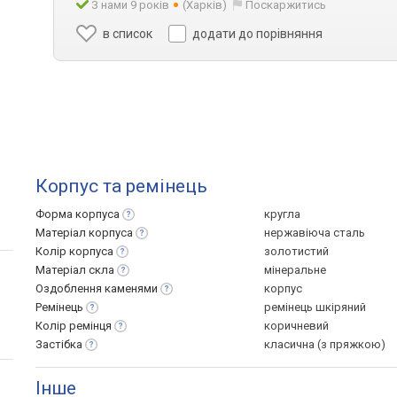
З нами 9 років
(Харків)
Поскаржитись
в список
додати до порівняння
Корпус та ремінець
Форма
корпуса
кругла
Матеріал
корпуса
нержавіюча сталь
Колір
корпуса
золотистий
Матеріал
скла
мінеральне
Оздоблення
каменями
корпус
Ремінець
ремінець шкіряний
Колір
ремінця
коричневий
Застібка
класична (з пряжкою)
Інше