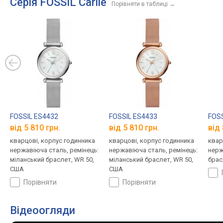
Серія FOSSIL Carlie
Порівняти в таблиці
→
FOSSIL ES4432
FOSSIL ES4433
FOSS
від 5 810 грн.
від 5 810 грн.
від 
кварцові, корпус годинника
кварцові, корпус годинника
квар
нержавіюча сталь, ремінець:
нержавіюча сталь, ремінець:
нерж
міланський браслет, WR 50,
міланський браслет, WR 50,
брас
США
США
порівняти
порівняти
Відеоогляди