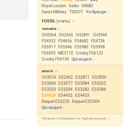
Royal London
Seiko
SKMEI
Swiss Military
TISSOT
Усі бренди
FOSSIL
(
стать
)
чоловічі
CH2564
CH2565
CH2891
CH2944
FS4552
FS4656
FS4682
FS4736
FS5917
FS5946
FS5980
FS5998
FS6092
ME3172
Crosby FS6122
Crosby FS6150
Ще моделі
↓
жіночі
CH3016
ES2362
ES2811
ES2830
ES3060
ES3077
ES3084
ES3202
ES3203
ES3204
ES3282
ES3284
ES4428
ES4432
ES4433
Raquel ES5220
Raquel ES5304
Ще моделі
↓
Питання і побажання по підбору моделі →