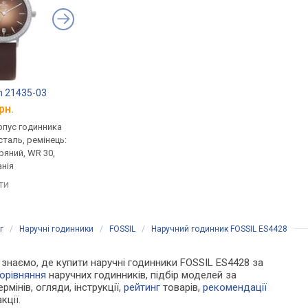
n 21435-03
Tommy Hilfiger 1782110
Tommy Hilfiger 178
рн.
від 5 773 грн.
від 5 865 грн.
рпус годинника
ультратонкі, кварцові,
кварцові, корпус го
таль, ремінець:
корпус годинника
нержавіюча сталь, р
ряний, WR 30,
нержавіюча сталь, ремінець:
ремінець шкіряний, W
нія
ремінець шкіряний, WR 30,
США
США
яти
порівняти
порівняти
г
/
Наручні годинники
/
FOSSIL
/
Наручний годинник FOSSIL ES4428
Ми знаємо, де купити наручні годинники FOSSIL ES4428 за
орівняння
наручних годинників, підбір моделей за
рмінів, огляди, інструкції,
рейтинг
товарів,
рекомендації
кції.