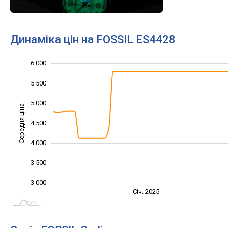
Динаміка цін на FOSSIL ES4428
6 000
2 000
2 500
6 500
5 500
5 000
Середня ціна
4 500
3 000
4 000
3 500
3 000
Січ. 2027
Лип.
Січ. 2025
L