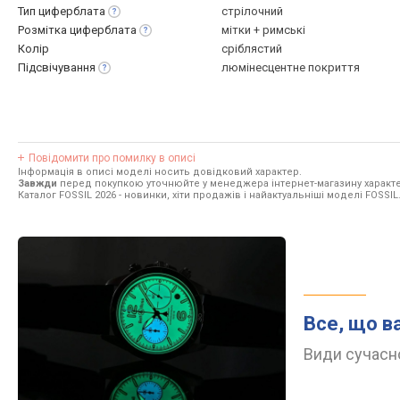
Тип
циферблата
стрілочний
Розмітка
циферблата
мітки + римські
Колір
сріблястий
Підсвічування
люмінесцентне покриття
Повідомити про помилку в описі
Інформація в описі моделі носить довідковий характер.
Завжди
перед покупкою уточнюйте у менеджера інтернет-магазину характе
Каталог FOSSIL 2026
- новинки, хіти продажів і найактуальніші моделі FOSSIL
Все, що в
Види сучасно