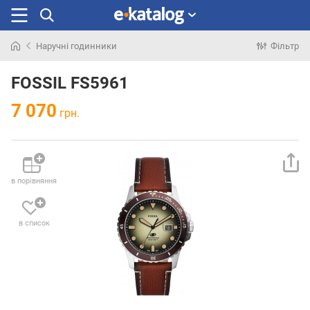
Наручні годинники
Фільтр
Шукали
раніше
FOSSIL FS5961
7 070
грн.
в порівняння
в список