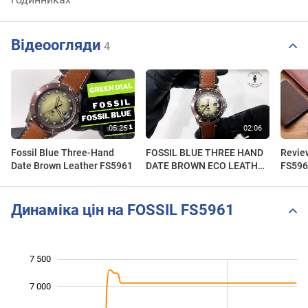
Відеоогляди
4
Fossil Blue Three-Hand
FOSSIL BLUE THREE HAND
Revie
Date Brown Leather FS5961
DATE BROWN ECO LEATHER
FS596
FS5961 | UNBOXING
hình 
trên 
Динаміка цін на FOSSIL FS5961
7 500
 500
 000
 000
7 000