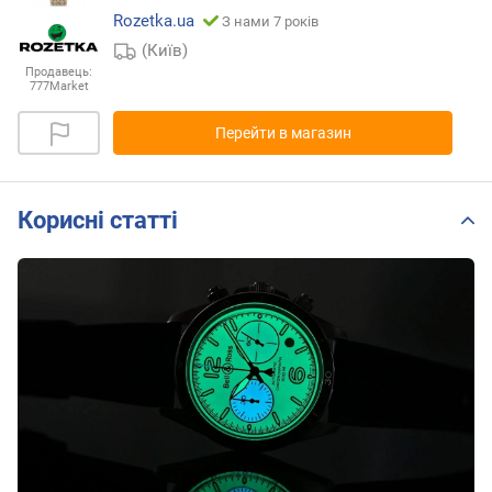
Rozetka.ua
З нами 7 років
(Київ)
Продавець:
777Market
Перейти в магазин
Корисні статті