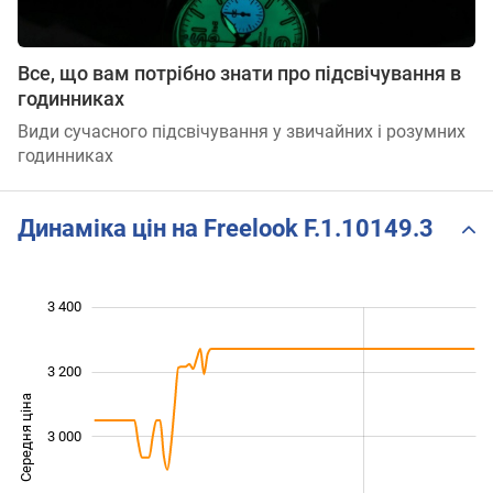
Все, що вам потрібно знати про підсвічування в
годинниках
Види сучасного підсвічування у звичайних і розумних
годинниках
Динаміка цін на Freelook F.1.10149.3
 500
 700
 900
 600
 400
 200
3 400
3 200
Середня ціна
3 000
2 700