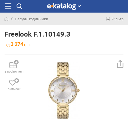
Наручні годинники
Фільтр
Шукали
раніше
Freelook F.1.10149.3
3 274
від
грн.
в порівняння
в список