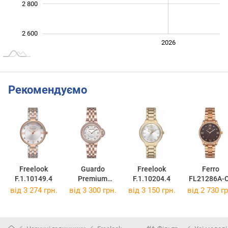
2 800
2 600
2024
2025
2028
2026
L
Рекомендуємо
Freelook
Guardo
Freelook
Ferro
F.1.10149.4
Premium
F.1.10204.4
FL21286A-
012798-4
від 3 274 грн.
від 3 300 грн.
від 3 150 грн.
від 2 730 гр