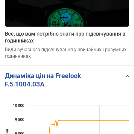
Все, що вам потрібно знати про підсвічування в
годинниках
Види сучасного підсвічування у звичайних і розумних
годинниках
Динаміка цін на Freelook
F.5.1004.03A
10 000
 500
 500
 000
9 500
9 000