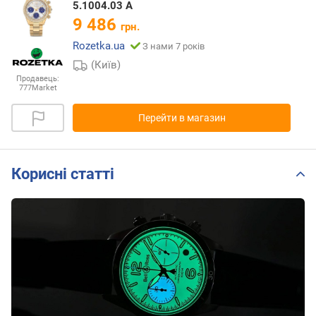
5.1004.03 A
9 486
грн.
Rozetka.ua
З нами 7 років
(Київ)
Продавець:
777Market
Перейти в магазин
Корисні статті