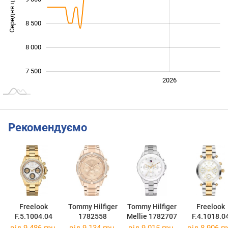
Середня ціна
10 000
8 500
8 000
7 500
2024
2025
2028
2026
L
Рекомендуємо
Freelook
Tommy Hilfiger
Tommy Hilfiger
Freelook
F.5.1004.04
1782558
Mellie 1782707
F.4.1018.0