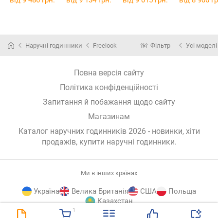
від 9 486 грн.
від 9 134 грн.
від 9 015 грн.
від 8 906 гр
Наручні годинники
Freelook
Фільтр
Усі моделі
Повна версія сайту
Політика конфіденційності
Запитання й побажання щодо сайту
Магазинам
Каталог наручних годинників 2026 - новинки, хіти
продажів,
купити наручні годинники
.
Ми в інших країнах
Україна
Велика Британія
США
Польща
Казахстан
1