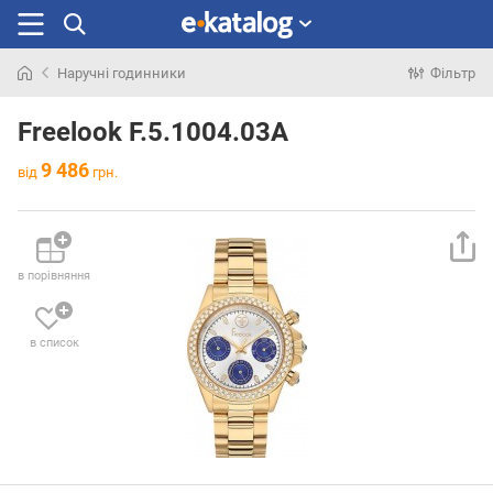
Наручні годинники
Фільтр
Шукали
раніше
Freelook F.5.1004.03A
9 486
від
грн.
в порівняння
в список