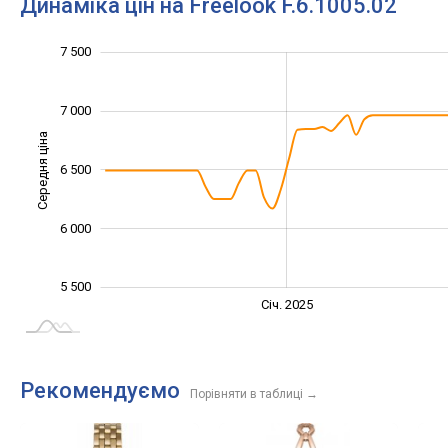
Динаміка цін на Freelook F.6.1005.02
5 200
5 400
5 600
5 800
8 000
5 000
4 500
7 500
7 000
Середня ціна
5 600
6 500
6 000
5 500
Січ. 2027
Лип.
Січ. 2025
L
Рекомендуємо
Порівняти в таблиці
→