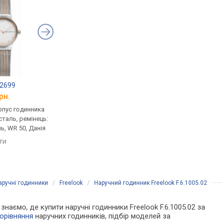
2699
FESTINA F20602/1
FESTINA Mademoisel
рн.
від 7 280 грн.
від 7 280 грн.
рпус годинника
кварцові, корпус годинника
кварцові, корпус го
таль, ремінець:
нержавіюча сталь, ремінець:
нержавіюча сталь, р
ь, WR 50, Данія
браслет сталь, WR 50,
браслет сталь, WR 50
Іспанія
Іспанія
яти
порівняти
порівняти
аручні годинники
/
Freelook
/
Наручний годинник Freelook F.6.1005.02
 знаємо, де купити наручні годинники Freelook F.6.1005.02 за
орівняння
наручних годинників, підбір моделей за