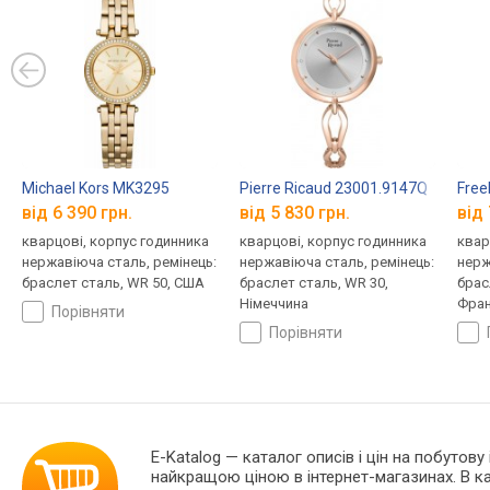
Michael Kors MK3295
Pierre Ricaud 23001.9147Q
Free
від 6 390 грн.
від 5 830 грн.
від 
кварцові, корпус годинника
кварцові, корпус годинника
квар
нержавіюча сталь, ремінець:
нержавіюча сталь, ремінець:
нерж
браслет сталь, WR 50, США
браслет сталь, WR 30,
брас
Німеччина
Фран
порівняти
порівняти
E-Katalog
— каталог описів і цін на побутову 
найкращою ціною в інтернет-магазинах. В 