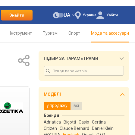
UA
Знайти
Україна
Увійти
Інструмент
Туризм
Спорт
Мода та аксесуари
ПІДБІР ЗА ПАРАМЕТРАМИ
МОДЕЛІ
у продажу
всі
Бренди
Adriatica
Bigotti
Casio
Certina
Citizen
Claude Bernard
Daniel Klein
FESTINA
Freelook
Orient
Q&Q