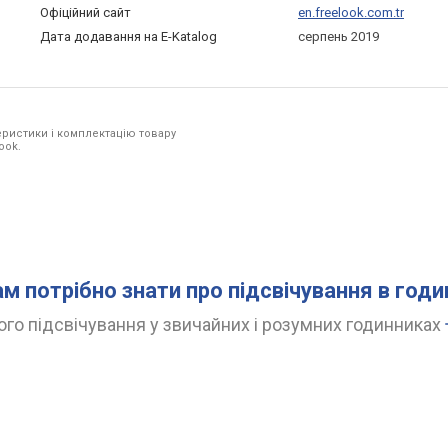
Офіційний сайт
en.freelook.com.tr
Дата додавання на E-Katalog
серпень 2019
ристики і комплектацію товару
ook.
ам потрібно знати про підсвічування в год
го підсвічування у звичайних і розумних годинниках