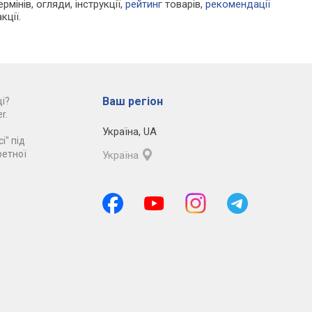
рмінів, огляди, інструкції,
рейтинг
товарів,
рекомендації
кції.
Ваш регіон
і?
r.
Україна
,
UA
і" під
ретної
Україна