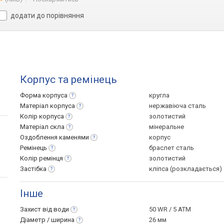
додати до порівняння
Корпус та ремінець
Форма
корпуса
кругла
Матеріал
корпуса
нержавіюча сталь
Колір
корпуса
золотистий
Матеріал
скла
мінеральне
Оздоблення
каменями
корпус
Ремінець
браслет сталь
Колір
ремінця
золотистий
Застібка
кліпса (розкладається)
Інше
Захист від
води
50 WR / 5 ATM
Діаметр /
ширина
26 мм