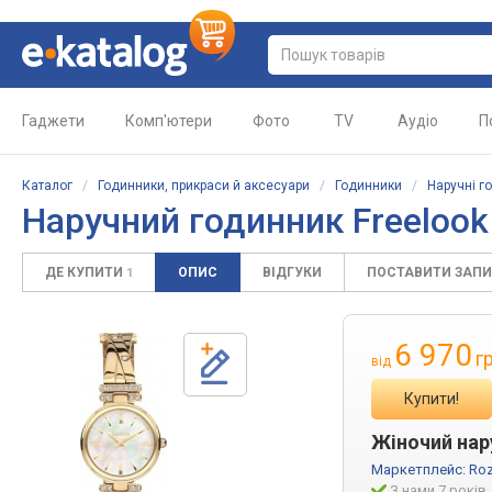
Гаджети
Комп'ютери
Фото
TV
Аудіо
П
Каталог
/
Годинники, прикраси й аксесуари
/
Годинники
/
Наручні г
Наручний годинник Freelook 
ДЕ КУПИТИ
ОПИС
ВІДГУКИ
ПОСТАВИТИ ЗАП
1
6 970
г
від
Купити!
Жіночий нару
Маркетплейс:
Roz
З нами 7 років