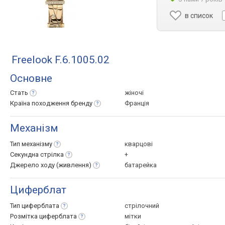
в список
Freelook F.6.1005.02
Основне
Стать
жіночі
Країна походження
бренду
Франція
Механізм
Тип
механізму
кварцові
Секундна
стрілка
+
Джерело ходу
(живлення)
батарейка
Циферблат
Тип
циферблата
стрілочний
Розмітка
циферблата
мітки