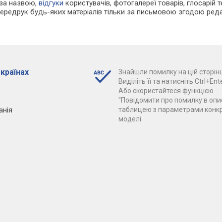
 за назвою,
відгуки
користувачів, фотогалереї товарів, глосарій те
Передрук будь-яких матеріалів тільки за письмовою згодою реда
 країнах
Знайшли помилку на цій сторінц
Виділіть її та натисніть Ctrl+Ente
Або скористайтеся функцією
"Повідомити про помилку в опис
анія
таблицею з параметрами конк
моделі.