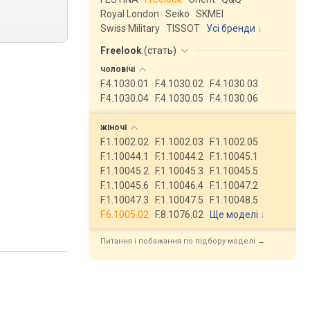
Royal London
Seiko
SKMEI
Swiss Military
TISSOT
Усі бренди
Freelook
(
стать
)
чоловічі
F.4.1030.01
F.4.1030.02
F.4.1030.03
F.4.1030.04
F.4.1030.05
F.4.1030.06
жіночі
F.1.1002.02
F.1.1002.03
F.1.1002.05
F.1.10044.1
F.1.10044.2
F.1.10045.1
F.1.10045.2
F.1.10045.3
F.1.10045.5
F.1.10045.6
F.1.10046.4
F.1.10047.2
F.1.10047.3
F.1.10047.5
F.1.10048.5
F.6.1005.02
F.8.1076.02
Ще моделі
↓
Питання і побажання по підбору моделі →