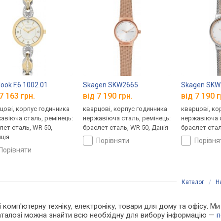
look F.6.1002.01
Skagen SKW2665
Skagen SKW
7 163 грн.
від 7 190 грн.
від 7 190 г
цові, корпус годинника
кварцові, корпус годинника
кварцові, ко
авіюча сталь, ремінець:
нержавіюча сталь, ремінець:
нержавіюча с
лет сталь, WR 50,
браслет сталь, WR 50, Данія
браслет стал
ція
порівняти
порівн
порівняти
Каталог
/
Н
і комп'ютерну техніку, електроніку, товари для дому та офісу. Ми
каталозі можна знайти всю необхідну для вибору інформацію —
п