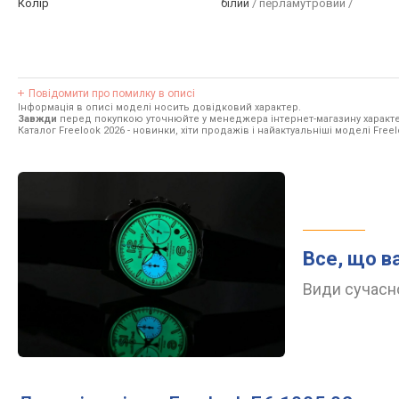
Колір
білий
/ перламутровий /
Повідомити про помилку в описі
Інформація в описі моделі носить довідковий характер.
Завжди
перед покупкою уточнюйте у менеджера інтернет-магазину характе
Каталог Freelook 2026
- новинки, хіти продажів і найактуальніші моделі Freel
Все, що в
Види сучасно