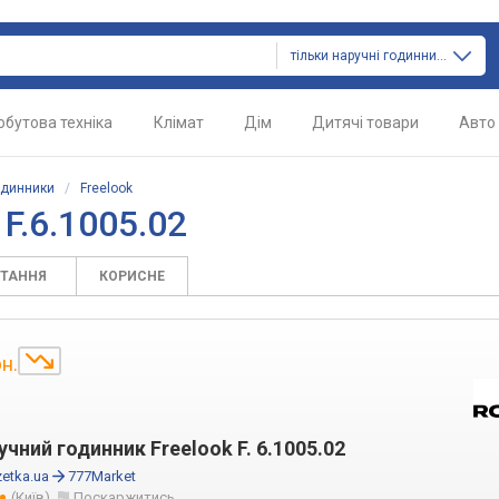
тільки наручні годинники
обутова техніка
Клімат
Дім
Дитячі товари
Авто
одинники
/
Freelook
F.6.1005.02
ИТАННЯ
КОРИСНЕ
рн.
чний годинник Freelook F. 6.1005.02
etka.ua
777Market
(Київ)
Поскаржитись