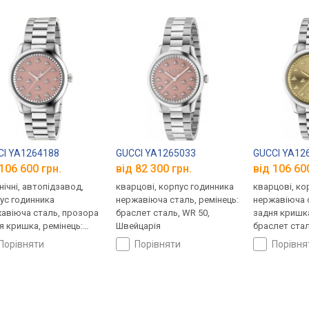
CI YA1264188
GUCCI YA1265033
GUCCI YA12
106 600 грн.
від 82 300 грн.
від 106 60
нічні, автопідзавод,
кварцові, корпус годинника
кварцові, ко
ус годинника
нержавіюча сталь, ремінець:
нержавіюча 
авіюча сталь, прозора
браслет сталь, WR 50,
задня кришка
я кришка, ремінець:
Швейцарія
браслет стал
лет сталь, Швейцарія
Швейцарія
порівняти
порівняти
порівн