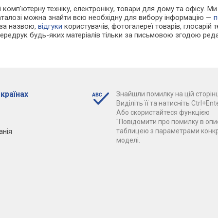
 і комп'ютерну техніку, електроніку, товари для дому та офісу. 
каталозі можна знайти всю необхідну для вибору інформацію —
п
 за назвою,
відгуки
користувачів, фотогалереї товарів, глосарій те
Передрук будь-яких матеріалів тільки за письмовою згодою реда
 країнах
Знайшли помилку на цій сторінц
Виділіть її та натисніть Ctrl+Ente
Або скористайтеся функцією
"Повідомити про помилку в опис
анія
таблицею з параметрами конк
моделі.