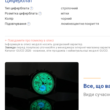
Циферблат
Тип
циферблата
стрілочний
Розмітка
циферблата
мітки
Колір
чорний
Підсвічування
люмінесцентне покриття
Повідомити про помилку в описі
Інформація в описі моделі носить довідковий характер.
Завжди
перед покупкою уточнюйте у менеджера інтернет-магазину характе
Каталог GUCCI 2026
- новинки, хіти продажів і найактуальніші моделі GUCCI.
Все, що в
Види сучасно