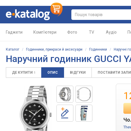
Гаджети
Комп'ютери
Фото
TV
Аудіо
П
Каталог
/
Годинники, прикраси й аксесуари
/
Годинники
/
Наручні г
Наручний годинник GUCCI 
ДЕ КУПИТИ
ОПИС
ВІДГУКИ
ПОСТАВИТИ ЗАП
1
1
Чо
The