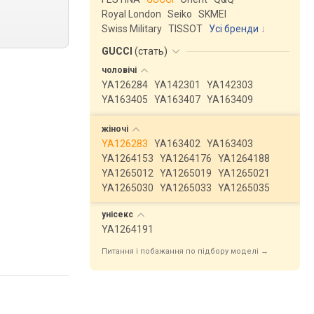
Royal London
Seiko
SKMEI
Swiss Military
TISSOT
Усі бренди
GUCCI
(
стать
)
чоловічі
YA126284
YA142301
YA142303
YA163405
YA163407
YA163409
жіночі
YA126283
YA163402
YA163403
YA1264153
YA1264176
YA1264188
YA1265012
YA1265019
YA1265021
YA1265030
YA1265033
YA1265035
унісекс
YA1264191
Питання і побажання по підбору моделі →