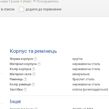
 нами 7 років
(Київ)
Поскаржитись
в список
додати до порівняння
Корпус та ремінець
Форма
корпуса
кругла
Матеріал
корпуса
нержавіюча сталь
Колір
корпуса
нержавіюча сталь
Матеріал
скла
мінеральне
Ремінець
браслет сталь
Колір
ремінця
нержавіюча сталь
Застібка
кліпса (розкладається)
Інше