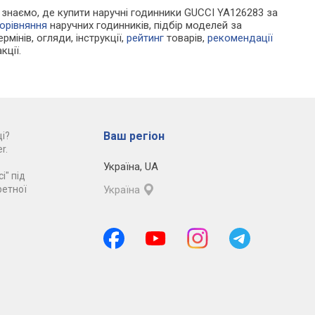
Ми знаємо, де купити наручні годинники GUCCI YA126283 за
орівняння
наручних годинників, підбір моделей за
рмінів, огляди, інструкції,
рейтинг
товарів,
рекомендації
кції.
Ваш регіон
і?
r.
Україна
,
UA
і" під
ретної
Україна