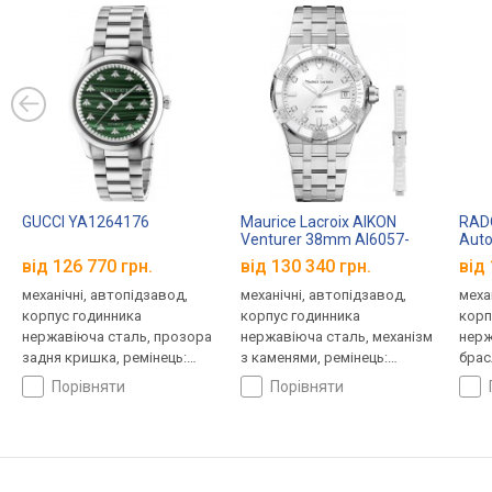
GUCCI YA1264176
Maurice Lacroix AIKON
RADO
Venturer 38mm AI6057-
Auto
SS00F-150-F
від 126 770 грн.
від 130 340 грн.
від 
механічні, автопідзавод,
механічні, автопідзавод,
меха
корпус годинника
корпус годинника
корп
нержавіюча сталь, прозора
нержавіюча сталь, механізм
нерж
задня кришка, ремінець:
з каменями, ремінець:
брас
браслет сталь, Швейцарія
браслет сталь, WR 300,
Швей
порівняти
порівняти
Швейцарія