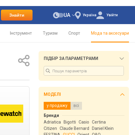
UA
Знайти
Україна
Увійти
Інструмент
Туризм
Спорт
Мода та аксесуари
ПІДБІР ЗА ПАРАМЕТРАМИ
МОДЕЛІ
у продажу
всі
Бренди
Adriatica
Bigotti
Casio
Certina
Citizen
Claude Bernard
Daniel Klein
FESTINA
GUCCI
Orient
Q&Q