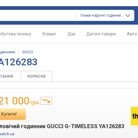
тільки наручні годинники
обутова техніка
Клімат
Дім
Дитячі товари
Авто
одинники
/
GUCCI
YA126283
ИТАННЯ
КОРИСНЕ
21 000
грн.
Купити!
ловічий годинник GUCCI G-TIMELESS YA126283
watch.ua