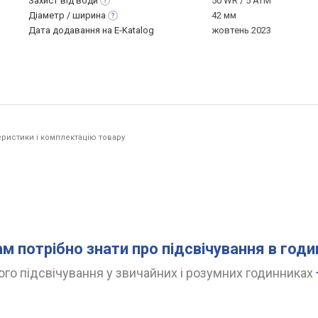
Захист від
води
50 WR / 5 ATM
Діаметр /
ширина
42 мм
Дата додавання на E-Katalog
жовтень 2023
ристики і комплектацію товару
ам потрібно знати про підсвічування в год
го підсвічування у звичайних і розумних годинниках