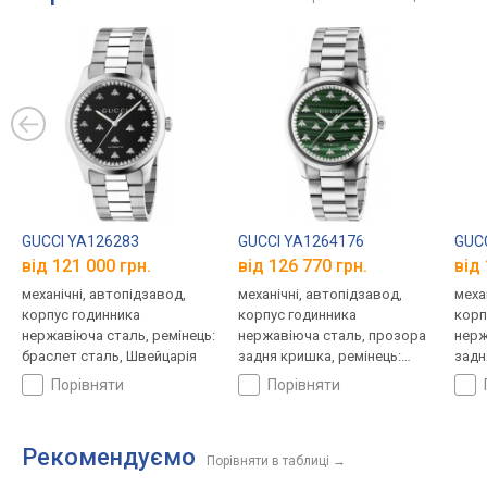
GUCCI YA126283
GUCCI YA1264176
GUC
від 121 000 грн.
від 126 770 грн.
від 
механічні, автопідзавод,
механічні, автопідзавод,
меха
корпус годинника
корпус годинника
корп
нержавіюча сталь, ремінець:
нержавіюча сталь, прозора
нерж
браслет сталь, Швейцарія
задня кришка, ремінець:
задн
браслет сталь, Швейцарія
брас
порівняти
порівняти
Рекомендуємо
Порівняти в таблиці
→