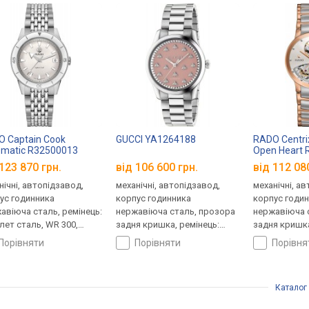
 Captain Cook
GUCCI YA1264188
RADO Centri
matic R32500013
Open Heart
123 870 грн.
від 106 600 грн.
від 112 08
нічні, автопідзавод,
механічні, автопідзавод,
механічні, а
ус годинника
корпус годинника
корпус годи
авіюча сталь, ремінець:
нержавіюча сталь, прозора
нержавіюча 
лет сталь, WR 300,
задня кришка, ремінець:
задня кришка
царія
браслет сталь, Швейцарія
браслет стал
порівняти
порівняти
порівн
Швейцарія
Каталог