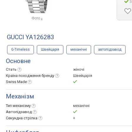
З
Фото
4
GUCCI YA126283
G-Timeless
Швейцарія
механічні
автопідзавод
Основне
Стать
жіночі
Країна походження
бренду
Швейцарія
Swiss
Made
Механізм
Тип
механізму
механічні
Автопідзавод
Секундна
стрілка
+