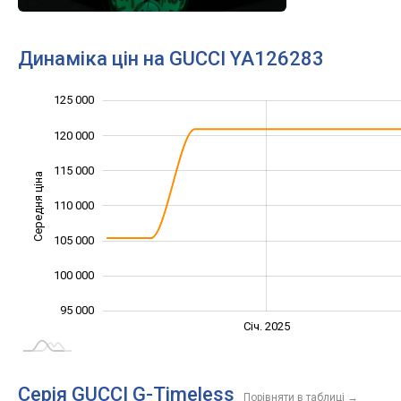
Динаміка цін на GUCCI YA126283
125 000
130 000
85 000
90 000
120 000
115 000
Середня ціна
110 000
100 000
105 000
100 000
95 000
Січ. 2027
Лип.
Січ. 2025
L
Серія GUCCI G-Timeless
Порівняти в таблиці
→