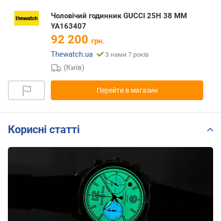
Чоловічий годинник GUCCI 25H 38 MM
YA163407
92 200
грн.
Thewatch.ua
З нами 7 років
(Київ)
Перейти в магазин
Корисні статті