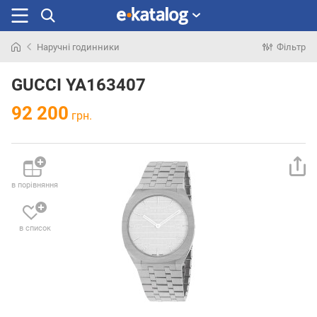
Наручні годинники
Фільтр
Шукали
раніше
GUCCI YA163407
92 200
грн.
в порівняння
в список