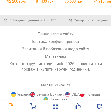
SS002-230-1
92 200 грн.
81 430 грн.
75 600 грн.
74 910 грн
Наручні годинники
GUCCI
Фільтр
Усі моделі
Повна версія сайту
Політика конфіденційності
Запитання й побажання щодо сайту
Магазинам
Каталог наручних годинників 2026 - новинки, хіти
продажів,
купити наручні годинники
.
Ми в інших країнах
Україна
Велика Британія
США
Польща
Казахстан
1
E-