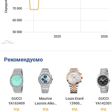
Середня ціна
100 000
70 000
60 000
50 000
2024
2027
2025
2026
L
Рекомендуємо
GUCCI
Maurice
Louis Erard
GUCCI
YA163409
Lacroix Aikon
13900
YA142301
Quartz AI1118-
AB11.BMA40
від
від
від
від