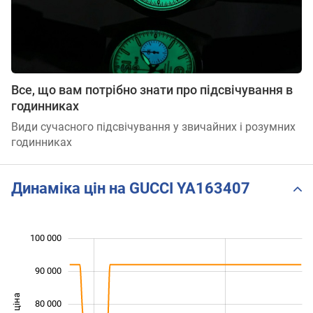
Все, що вам потрібно знати про підсвічування в
годинниках
Види сучасного підсвічування у звичайних і розумних
годинниках
Динаміка цін на GUCCI YA163407
 000
 000
 000
 000
 000
 000
100 000
90 000
80 000