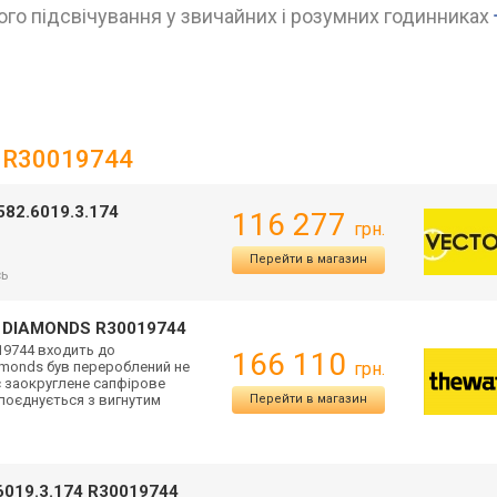
го підсвічування у звичайних і розумних годинниках
s R30019744
582.6019.3.174
116 277
грн.
Перейти в магазин
сь
 DIAMONDS R30019744
19744 входить до
166 110
iamonds був перероблений не
грн.
є заокруглене сапфірове
 поєднується з вигнутим
Перейти в магазин
.6019.3.174 R30019744