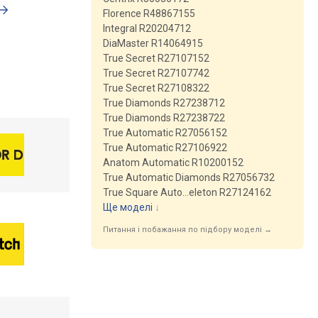
Florence R48867155
Integral R20204712
DiaMaster R14064915
True Secret R27107152
True Secret R27107742
True Secret R27108322
True Diamonds R27238712
True Diamonds R27238722
True Automatic R27056152
True Automatic R27106922
Anatom Automatic R10200152
True Automatic Diamonds R27056732
True Square Auto…eleton R27124162
Ще моделі
↓
Питання і побажання по підбору моделі →