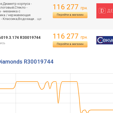
е;Диаметр корпуса -
116 277
налоговый;Стек
ло -
грн.
 - механика с
мика / нержавеющая
Перейти в магазин
ь - Классика;Водоза
щи
... ще
116 277
грн.
.6019.3.174 R30019744
ись
Перейти в магазин
 Diamonds R30019744