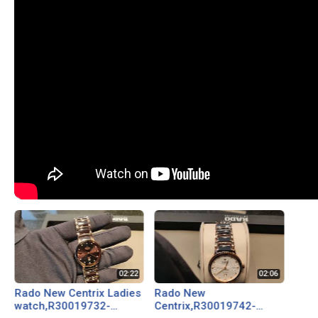
Rado New Centrix Ladies
Rado New
watch,R30019732-
Centrix,R30019742-