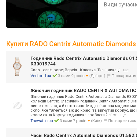
Види сучасно
Купити RADO Centrix Automatic Diamond
Годинник Rado Centrix Automatic Diamonds 01.
R30019744
Скло - сапфірове; Версія - Класика; Тип індикаці
... ще
Vector-d.ua
З нами 9 років
(Дніпро)
Поскаржити
Жіночий годинник RADO CENTRIX AUTOMATIC
Жіночий годинник Rado Centrix Automatic Diamonds R300
колекції Centri
x.Класичний годинник Centrix Automatic D
лише технічно, а й естетично. Модифікована модель ма
скло, яке тягнеться аж до краю, та вигнутий корпус, що
краєм скла.Корпус годинника зроблений зі ст
... ще
Thewatch.ua
З нами 7 років
(Київ)
Поскаржитись
Часы Rado Centrix Automatic Diamonds 01.582