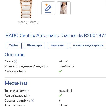
Відео
Фото
2
7
RADO Centrix Automatic Diamonds R300197
Centrix
Швейцарія
механічні
прозора задня кришка
Основне
Стать
жіночі
Країна походження
бренду
Швейцарія
Swiss
Made
Механізм
Тип
механізму
механічні
Автопідзавод
Секундна
стрілка
+
Запас
ходу
48 год