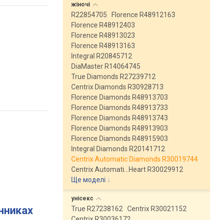
жіночі
R22854705
Florence R48912163
Florence R48912403
Florence R48913023
Florence R48913163
Integral R20845712
DiaMaster R14064745
True Diamonds R27239712
Centrix Diamonds R30928713
Florence Diamonds R48913703
Florence Diamonds R48913733
Florence Diamonds R48913743
Florence Diamonds R48913903
Florence Diamonds R48915903
Integral Diamonds R20141712
Centrix Automatic Diamonds R30019744
Centrix Automati…Heart R30029912
Ще моделі
↓
унісекс
инниках
True R27238162
Centrix R30021152
Centrix R30036172