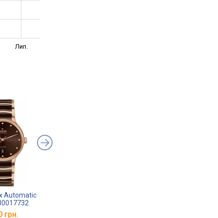
Лип.
x Automatic
RADO Centrix Automatic
RADO Centrix Autom
30017732
R30017302
Open Heart R30012
0 грн.
від 130 280 грн.
від 102 599 грн.