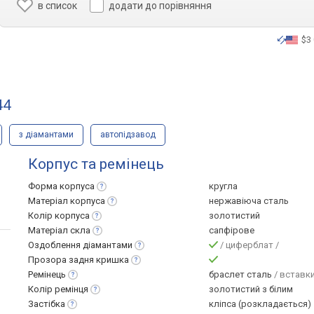
в список
додати до порівняння
$3
44
з діамантами
автопідзавод
Корпус та ремінець
Форма
корпуса
кругла
Матеріал
корпуса
нержавіюча сталь
Колір
корпуса
золотистий
Матеріал
скла
сапфірове
Оздоблення
діамантами
/ циферблат /
Прозора задня
кришка
Ремінець
браслет сталь
/ вставки
Колір
ремінця
золотистий з білим
Застібка
кліпса (розкладається)