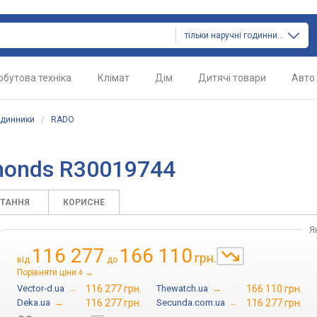
тільки наручні годинники
обутова техніка
Клімат
Дім
Дитячі товари
Авто
одинники
/
RADO
amonds R30019744
ИТАННЯ
КОРИСНЕ
Я
116 277
166 110
грн.
від
до
Порівняти ціни
→
4
Vector-d.ua
→
116 277 грн.
Thewatch.ua
→
166 110 грн.
Deka.ua
→
116 277 грн.
Secunda.com.ua
→
116 277 грн.