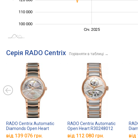
110 000
100 000
Січ. 2027
Лип.
Січ. 2025
L
Серія RADO Centrix
Порівняти в таблиці
→
RADO Centrix Automatic
RADO Centrix Automatic
RADO
Diamonds Open Heart
Open Heart R30248012
Dia
R30029912
від 139 076 грн.
від 112 080 грн.
від 