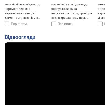
механічні, автопідзавод,
механічні, автопідзавод,
меха
корпус годинника
корпус годинника
корп
нержавіюча сталь, з
нержавіюча сталь, прозора
нерж
діамантами, механізм з
задня кришка, ремінець:
діам
каменями, прозора задня
браслет сталь, WR 30,
криш
порівняти
порівняти
кришка, ремінець: браслет
Швейцарія
стал
сталь, WR 30, Швейцарія
Відеоогляди