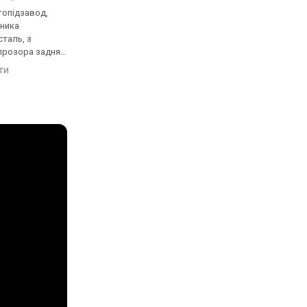
втопідзавод,
механічні, автопідзавод,
механічні, автопідза
нника
корпус годинника
корпус годинника
таль, з
нержавіюча сталь, прозора
нержавіюча сталь, 
 прозора задня
задня кришка, ремінець:
задня кришка, реміне
нець: браслет
браслет сталь, WR 30,
браслет сталь, WR 30
яти
порівняти
порівняти
, Швейцарія
Швейцарія
Швейцарія