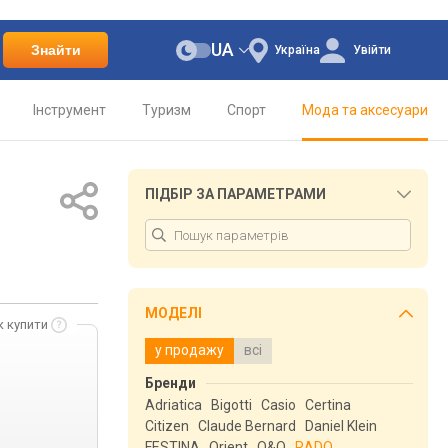
UA
Знайти
Україна
Увійти
Інструмент
Туризм
Спорт
Мода та аксесуари
ПІДБІР ЗА ПАРАМЕТРАМИ
МОДЕЛІ
к купити
у продажу
всі
Бренди
Adriatica
Bigotti
Casio
Certina
Citizen
Claude Bernard
Daniel Klein
FESTINA
Orient
Q&Q
RADO