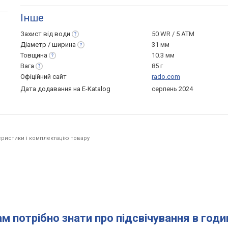
Інше
Захист від
води
50 WR / 5 ATM
Діаметр /
ширина
31 мм
Товщина
10.3 мм
Вага
85 г
Офіційний сайт
rado.com
Дата додавання на E-Katalog
серпень 2024
ристики і комплектацію товару
ам потрібно знати про підсвічування в год