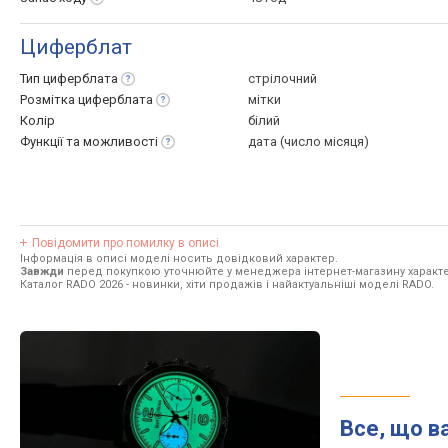
Циферблат
Тип
циферблата
стрілочний
Розмітка
циферблата
мітки
Колір
білий
Функції та
можливості
дата (число місяця)
Повідомити про помилку в описі
Інформація в описі моделі носить довідковий характер.
Завжди
перед покупкою уточнюйте у менеджера інтернет-магазину характе
Каталог RADO 2026
- новинки, хіти продажів і найактуальніші моделі RADO.
Все, що в