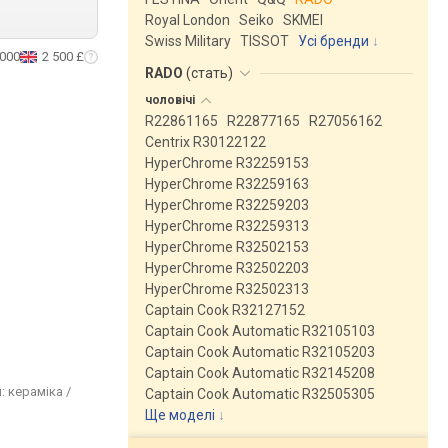
Royal London
Seiko
SKMEI
Swiss Military
TISSOT
Усі бренди
 000
2 500 £
RADO
(
стать
)
чоловічі
R22861165
R22877165
R27056162
Centrix R30122122
HyperChrome R32259153
HyperChrome R32259163
HyperChrome R32259203
HyperChrome R32259313
HyperChrome R32502153
HyperChrome R32502203
HyperChrome R32502313
Captain Cook R32127152
Captain Cook Automatic R32105103
Captain Cook Automatic R32105203
Captain Cook Automatic R32145208
: кераміка /
Captain Cook Automatic R32505305
Ще моделі
↓