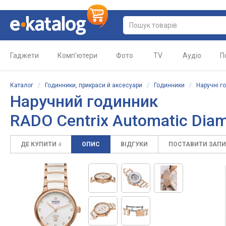
Гаджети
Комп'ютери
Фото
TV
Аудіо
П
Каталог
/
Годинники, прикраси й аксесуари
/
Годинники
/
Наручні г
Наручний годинник
RADO Centrix Automatic Di
ДЕ КУПИТИ
ОПИС
ВІДГУКИ
ПОСТАВИТИ ЗАП
4