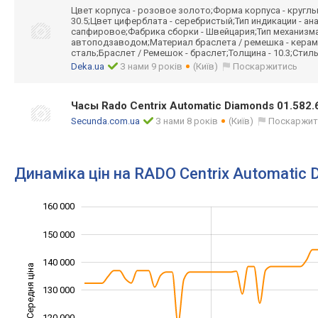
Цвет корпуса - розовое золото;Форма корпуса - круглы
30.5;Цвет циферблата - серебристый;Тип индикации - а
сапфировое;Фабр
ика сборки - Швейцария;Тип механизма
автоподзаводом;
Материал браслета / ремешка - кера
сталь;Браслет / Ремешок - браслет;Толщина - 10.3;Стил
Deka.ua
З нами 9 років
(Київ)
Поскаржитись
Часы Rado Centrix Automatic Diamonds 01.582
Secunda.com.ua
З нами 8 років
(Київ)
Поскаржит
Динаміка цін на RADO Centrix Automatic
160 000
170 000
80 000
90 000
150 000
140 000
Середня ціна
130 000
100 000
120 000