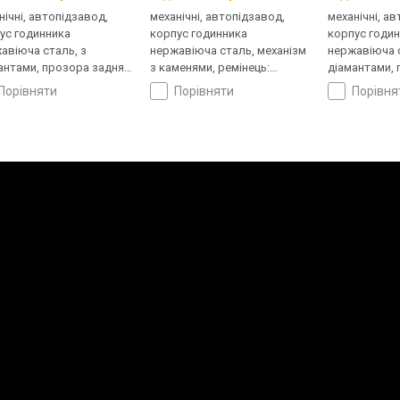
нічні, автопідзавод,
механічні, автопідзавод,
механічні, а
ус годинника
корпус годинника
корпус годи
авіюча сталь, з
нержавіюча сталь, механізм
нержавіюча с
антами, прозора задня
з каменями, ремінець:
діамантами,
ка, ремінець: браслет
браслет сталь, WR 30,
кришка, ремі
порівняти
порівняти
порівн
ь, WR 30, Швейцарія
Швейцарія
сталь, WR 30