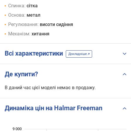
Спинка:
сітка
Основа:
метал
Регулювання:
висоти сидіння
Механізм:
хитання
Всі характеристики
Докладніше
Де купити?
В даний час цієї моделі немає в продажу.
Динаміка цін на Halmar Freeman
9 000
 000
 000
 500
 500
 500
 500
 000