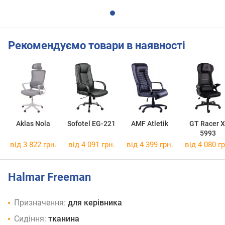
Рекомендуємо товари в наявності
Aklas Nola
Sofotel EG-221
AMF Atletik
GT Racer X
5993
від 3 822 грн.
від 4 091 грн.
від 4 399 грн.
від 4 080 гр
Halmar Freeman
Призначення:
для керівника
Сидіння:
тканина