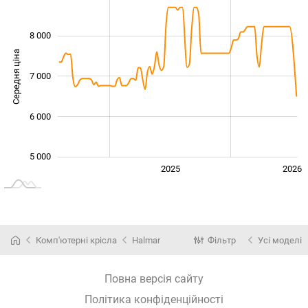
8 000
Середня ціна
7 000
5 000
6 000
5 000
2024
2027
2025
2026
L
Комп'ютерні крісла
Halmar
Фільтр
Усі моделі
Повна версія сайту
Політика конфіденційності