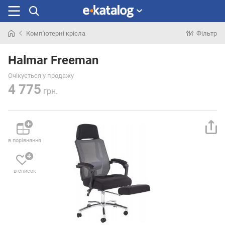
Комп'ютерні крісла
Фільтр
Шукали
раніше
Halmar Freeman
Очікується у продажу
4 775
грн.
в порівняння
в список