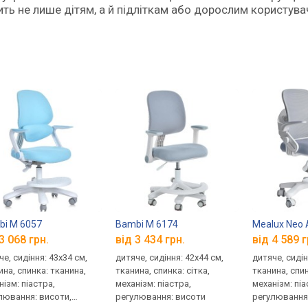
ть не лише дітям, а й підліткам або дорослим користув
i M 6057
Bambi M 6174
Mealux Neo 
3 068 грн.
від 3 434 грн.
від 4 589 г
е, сидіння: 43x34 см,
дитяче, сидіння: 42x44 см,
дитяче, сидін
ина, спинка: тканина,
тканина, спинка: сітка,
тканина, спин
нізм: піастра,
механізм: піастра,
механізм: піа
лювання: висоти,
регулювання: висоти
регулювання: