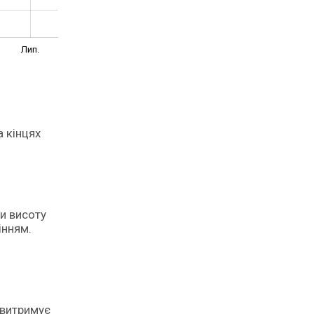
Лип.
а кінцях
ти висоту
інням.
 витримує