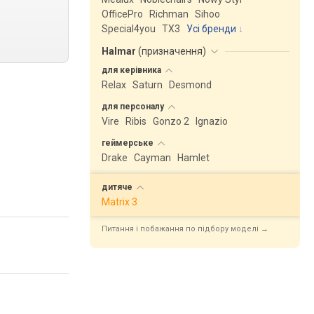
OfficePro
Richman
Sihoo
Special4you
ТX3
Усі бренди
Halmar
(
призначення
)
для
керівника
Relax
Saturn
Desmond
для
персоналу
Vire
Ribis
Gonzo 2
Ignazio
геймерське
Drake
Cayman
Hamlet
дитяче
Matrix 3
Питання і побажання по підбору моделі →