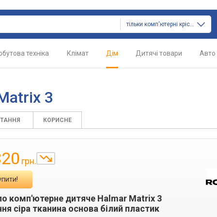
тільки комп'ютерні крісла
обутова техніка
Клімат
Дім
Дитячі товари
Авто
atrix 3
ИТАННЯ
КОРИСНЕ
820
грн.
упити!
ло комп'ютерне дитяче Halmar Matrix 3
ння сіра тканина основа білий пластик