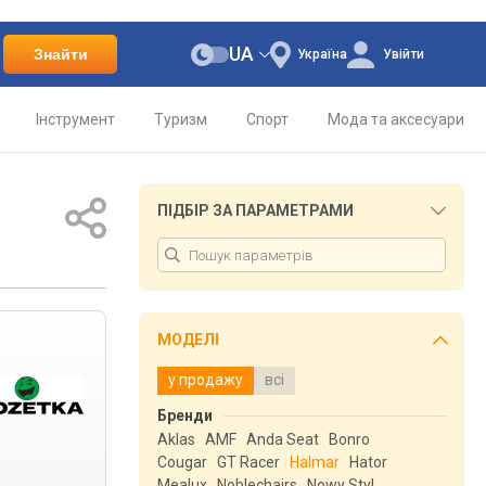
UA
Знайти
Україна
Увійти
Інструмент
Туризм
Спорт
Мода та аксесуари
ПІДБІР ЗА ПАРАМЕТРАМИ
МОДЕЛІ
у продажу
всі
Бренди
Aklas
AMF
Anda Seat
Bonro
Cougar
GT Racer
Halmar
Hator
Mealux
Noblechairs
Nowy Styl