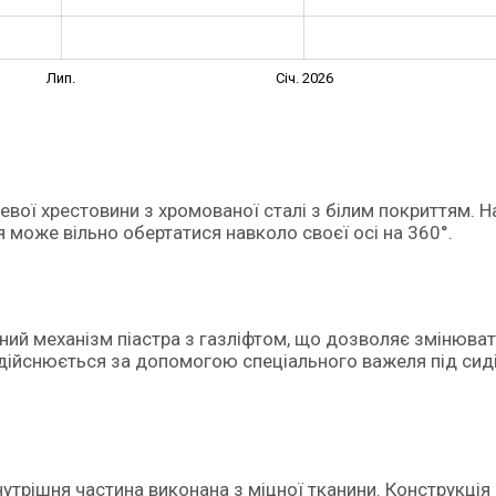
Лип.
Січ. 2026
евої хрестовини з хромованої сталі з білим покриттям. Н
я може вільно обертатися навколо своєї осі на 360°.
йний механізм піастра з газліфтом, що дозволяє змінюва
 здійснюється за допомогою спеціального важеля під сид
нутрішня частина виконана з міцної тканини. Конструкція