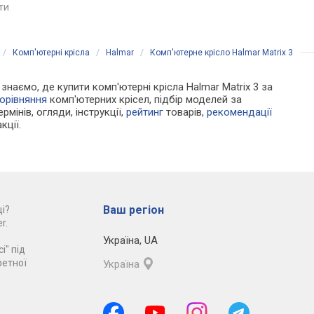
глибини
яти
порівняти
порівняти
/
Комп'ютерні крісла
/
Halmar
/
Комп'ютерне крісло Halmar Matrix 3
 знаємо, де купити комп'ютерні крісла Halmar Matrix 3 за
орівняння
комп'ютерних крісел, підбір моделей за
рмінів, огляди, інструкції,
рейтинг
товарів,
рекомендації
кції.
Ваш регіон
і?
r.
Україна
,
UA
і" під
ретної
Україна