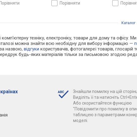
ини
глибини
порівняти
порівняти
порівн
Каталог
і комп'ютерну техніку, електроніку, товари для дому та офісу. Ми
каталозі можна знайти всю необхідну для вибору інформацію —
п
 за назвою,
відгуки
користувачів, фотогалереї товарів, глосарій те
Передрук будь-яких матеріалів тільки за письмовою згодою реда
 країнах
Знайшли помилку на цій сторінц
Виділіть її та натисніть Ctrl+Ente
Або скористайтеся функцією
"Повідомити про помилку в опис
анія
таблицею з параметрами конк
моделі.