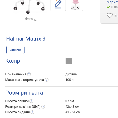
Марке
З на
в
Фото
12
Halmar Matrix 3
дитяче
Колір
Призначення
дитяче
Макс. вага
користувача
100 кг
Розміри і вага
Висота
спинки
37 см
Розміри сидіння
(ШхГ)
42x43 см
Висота
сидіння
41 - 51 см