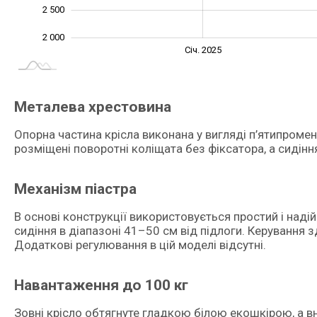
2 500
2 000
Січ. 2027
Лип.
Січ. 2025
L
Металева хрестовина
Опорна частина крісла виконана у вигляді п’ятипромен
розміщені поворотні коліщата без фіксатора, а сидінн
Механізм піастра
В основі конструкції використовується простий і наді
сидіння в діапазоні 41–50 см від підлоги. Керування
Додаткові регулювання в цій моделі відсутні.
Навантаження до 100 кг
Зовні крісло обтягнуте гладкою білою екошкірою, а в