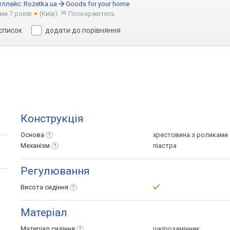
тплейс:
Rozetka.ua
Goods for your home
ми 7 років
(Київ)
Поскаржитись
 список
додати до порівняння
Конструкція
Основа
хрестовина з роликами
Механізм
піастра
Регулювання
Висота
сидіння
Матеріал
Матеріал
сидіння
шкірозамінник