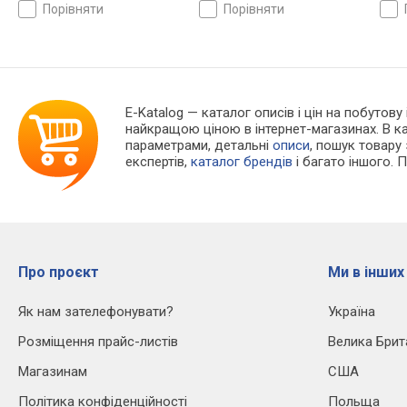
глибини
глибини
глиб
порівняти
порівняти
E-Katalog
— каталог описів і цін на побутову 
найкращою ціною в інтернет-магазинах. В 
параметрами, детальні
описи
, пошук товару
експертів,
каталог брендів
і багато іншого. 
Про проєкт
Ми в інших
Як нам зателефонувати?
Україна
Розміщення прайс-листів
Велика Брит
Магазинам
США
Політика конфіденційності
Польща