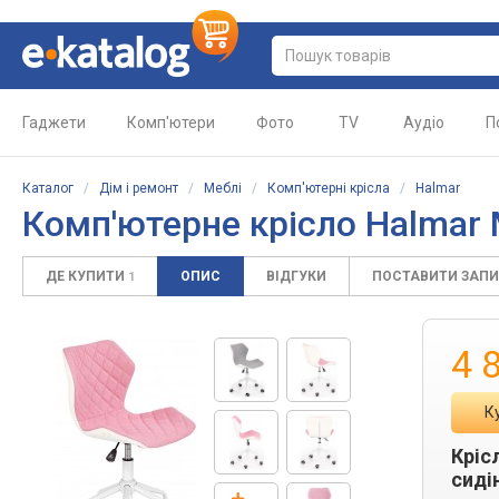
Гаджети
Комп'ютери
Фото
TV
Аудіо
П
Каталог
/
Дім і ремонт
/
Меблі
/
Комп'ютерні крісла
/
Halmar
Комп'ютерне крісло Halmar M
ДЕ КУПИТИ
ОПИС
ВІДГУКИ
ПОСТАВИТИ ЗАП
1
4 
К
Кріс
сиді