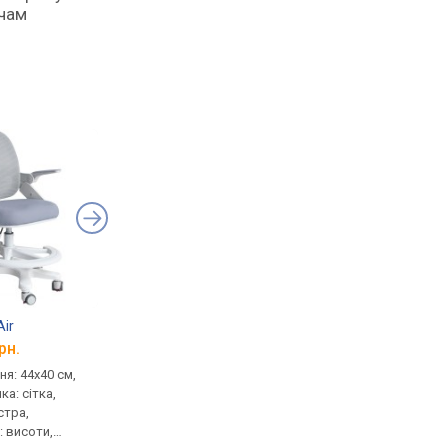
ачам
Air
Bambi M 6250
ErgoKids Mio Ergo Li
рн.
від 3 421 грн.
від 4 050 грн.
ня: 44x40 см,
дитяче, сидіння: 41x42 см,
дитяче, сидіння: 45x3
ка: сітка,
тканина, спинка: сітка,
тканина, спинка: 42 с
стра,
механізм: піастра,
тканина, механізм: пі
 висоти,
регулювання: висоти
регулювання: висоти