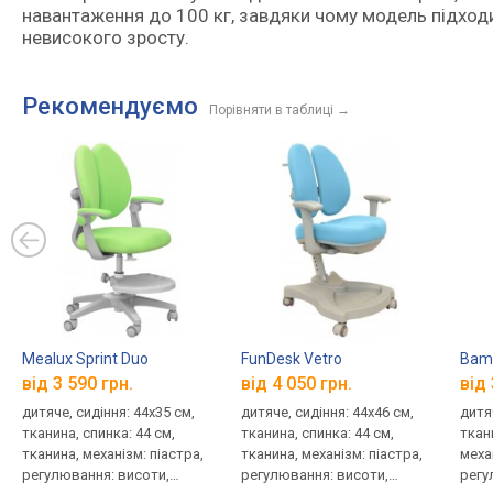
навантаження до 100 кг, завдяки чому модель підходи
невисокого зросту.
Рекомендуємо
Порівняти в таблиці
→
Mealux Sprint Duo
FunDesk Vetro
Bamb
від 3 590 грн.
від 4 050 грн.
від 
дитяче, сидіння: 44x35 см,
дитяче, сидіння: 44x46 см,
дитяч
тканина, спинка: 44 см,
тканина, спинка: 44 см,
ткан
тканина, механізм: піастра,
тканина, механізм: піастра,
меха
регулювання: висоти,
регулювання: висоти,
регу