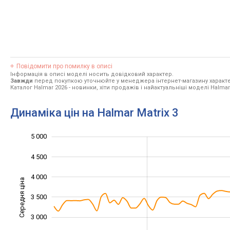
Повідомити про помилку в описі
Інформація в описі моделі носить довідковий характер.
Завжди
перед покупкою уточнюйте у менеджера інтернет-магазину характе
Каталог Halmar 2026
- новинки, хіти продажів і найактуальніші моделі Halmar
Динаміка цін на Halmar Matrix 3
5 000
1 000
1 500
5 500
4 500
4 000
Середня ціна
3 500
2 000
3 000