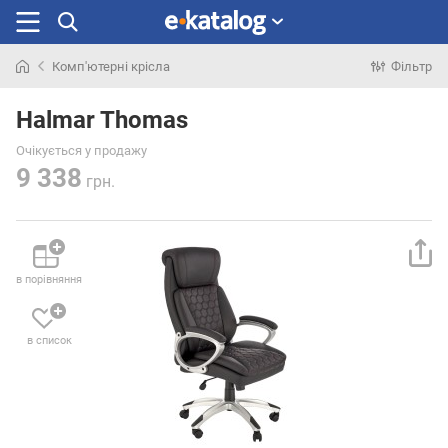
Комп'ютерні крісла
Фільтр
Шукали
раніше
Halmar Thomas
Очікується у продажу
9 338
грн.
в порівняння
в список