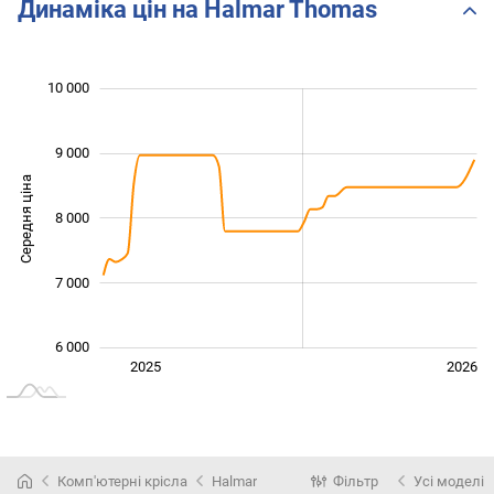
Динаміка цін на Halmar Thomas
 000
 000
 500
 500
 500
 000
10 000
9 000
Середня ціна
8 000
10 000
7 000
6 000
Січ. 2025
Лип.
2027
2025
2026
L
Комп'ютерні крісла
Halmar
Фільтр
Усі моделі