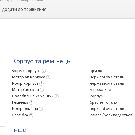
додати до порівняння
Корпус та ремінець
Форма
корпуса
кругла
Матеріал
корпуса
нержавіюча сталь
Колір
корпуса
нержавіюча сталь
Матеріал
скла
мінеральне
Оздоблення
каменями
корпус
Ремінець
браслет сталь
Колір
ремінця
нержавіюча сталь
Застібка
кліпса (розкладається)
Інше