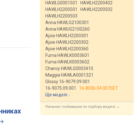
HAWLG0001501
HAWLH2200402
HAWLH2200501
HAWLH2200502
HAWLH2200503
Anna HAWLG2100301
Anna HAWUG2100260
Ajoie HAWLH2200301
Ajoie HAWLH2200302
Ajoie HAWLH2200360
Furna HAWLK0003601
Furna HAWLK0003602
Chancy HAWLG0003410
Maggia HAWLA0001321
Glossy 16-9079.09.001
16-9075.09.001
16-8006.04.007SET
Ще моделі
↓
Питання і побажання по підбору моделі →
инниках