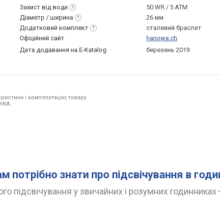
Захист від
води
50 WR / 5 ATM
Діаметр /
ширина
26 мм
Додатковий
комплект
сталевий браслет
Офіційний сайт
hanowa.ch
Дата додавання на E-Katalog
березень 2019
ристики і комплектацію товару
OWA.
ам потрібно знати про підсвічування в год
го підсвічування у звичайних і розумних годинниках