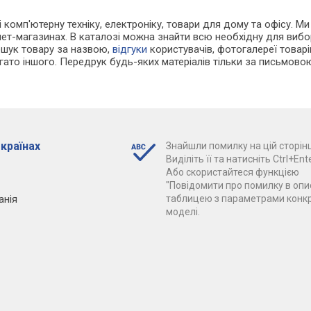
 і комп'ютерну техніку, електроніку, товари для дому та офісу.
нет-магазинах. В каталозі можна знайти всю необхідну для виб
ошук товару за назвою,
відгуки
користувачів, фотогалереї товарів,
агато іншого. Передрук будь-яких матеріалів тільки за письмово
 країнах
Знайшли помилку на цій сторінц
Виділіть її та натисніть Ctrl+Ente
Або скористайтеся функцією
"Повідомити про помилку в опис
анія
таблицею з параметрами конк
моделі.