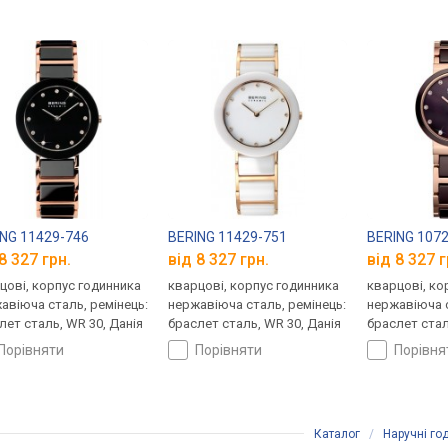
NG 11429-746
BERING 11429-751
BERING 107
8 327 грн.
від 8 327 грн.
від 8 327 г
цові, корпус годинника
кварцові, корпус годинника
кварцові, ко
авіюча сталь, ремінець:
нержавіюча сталь, ремінець:
нержавіюча с
лет сталь, WR 30, Данія
браслет сталь, WR 30, Данія
браслет стал
порівняти
порівняти
порівн
Каталог
/
Наручні го