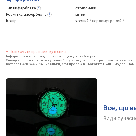
Тип
циферблата
стрілочний
Розмітка
циферблата
мітки
Колір
чорний
/ перламутровий /
Повідомити про помилку в описі
Інформація в описі моделі носить довідковий характер.
Завжди
перед покупкою уточнюйте у менеджера інтернет-магазину характе
Каталог HANOWA 2026
- новинки, хіти продажів і найактуальніші моделі HAN
Все, що в
Види сучасно