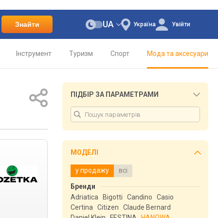
UA
Знайти
Україна
Увійти
Інструмент
Туризм
Спорт
Мода та аксесуари
ПІДБІР ЗА ПАРАМЕТРАМИ
МОДЕЛІ
у продажу
всі
Бренди
Adriatica
Bigotti
Candino
Casio
Certina
Citizen
Claude Bernard
Daniel Klein
FESTINA
HANOWA