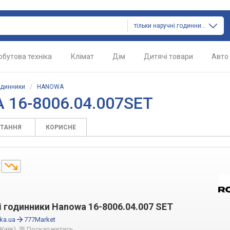
тільки наручні годинники
обутова техніка
Клімат
Дім
Дитячі товари
Авто
одинники
/
HANOWA
 16-8006.04.007SET
ИТАННЯ
КОРИСНЕ
.
і годинники Hanowa 16-8006.04.007 SET
ka.ua
777Market
(Київ)
Поскаржитись