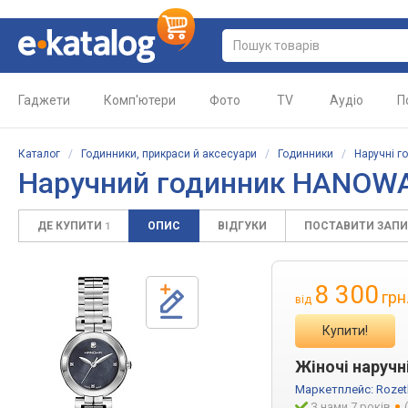
Гаджети
Комп'ютери
Фото
TV
Аудіо
П
Каталог
/
Годинники, прикраси й аксесуари
/
Годинники
/
Наручні г
Наручний годинник HANOWA
ДЕ КУПИТИ
ОПИС
ВІДГУКИ
ПОСТАВИТИ ЗАП
1
8 300
грн
від
Купити!
Жіночі наручн
Маркетплейс:
Rozet
З нами 7 років