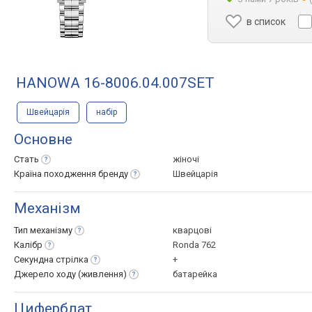
в список
HANOWA 16-8006.04.007SET
Швейцарія
набір
Основне
Стать
жіночі
Країна походження
бренду
Швейцарія
Механізм
Тип
механізму
кварцові
Калібр
Ronda 762
Секундна
стрілка
+
Джерело ходу
(живлення)
батарейка
Циферблат