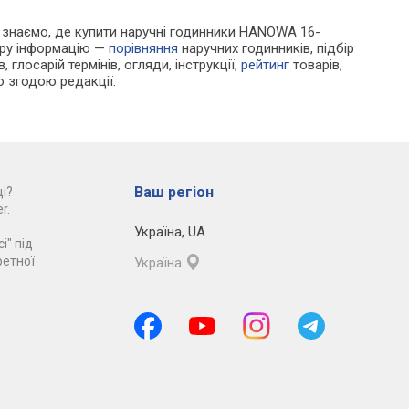
 Ми знаємо, де купити наручні годинники HANOWA 16-
ору інформацію —
порівняння
наручних годинників, підбір
 глосарій термінів, огляди, інструкції,
рейтинг
товарів,
ю згодою редакції.
Ваш регіон
і?
r.
Україна
,
UA
і" під
ретної
Україна