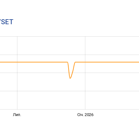
7SET
Лип.
Січ. 2026