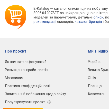
E-Katalog
— каталог описів і цін на побутову
8006.04.007SET за найкращою ціною в інтер
моделей за параметрами, детальні
описи
, п
рекомендації
експертів,
каталог брендів
і б
Про проєкт
Ми в інших
Як нам зателефонувати?
Україна
Розміщення прайс-листів
Велика Брит
Магазинам
США
Політика конфіденційності
Польща
Запитання й побажання щодо сайту
Казахстан
Популяризувати проєкт