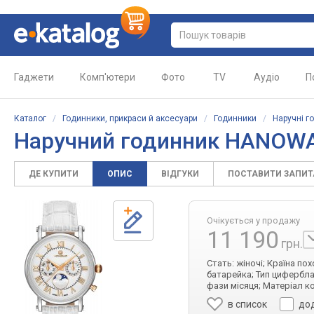
Гаджети
Комп'ютери
Фото
TV
Аудіо
П
Каталог
/
Годинники, прикраси й аксесуари
/
Годинники
/
Наручні г
Наручний годинник HANOWA 
ДЕ КУПИТИ
ОПИС
ВІДГУКИ
ПОСТАВИТИ ЗАПИ
Очікується у продажу
11 190
грн.
Стать: жіночі; Країна п
батарейка; Тип циферблат
фази місяця; Матеріал к
в список
до