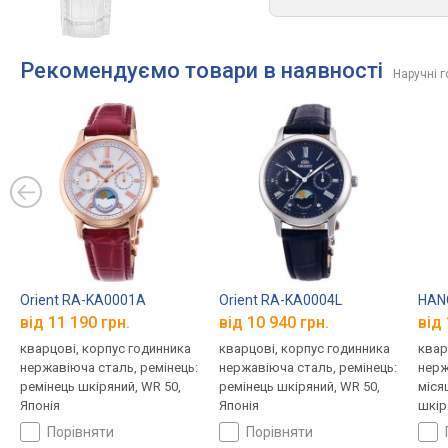
Рекомендуємо товари в наявності
Наручні 
Orient RA-KA0001A
Orient RA-KA0004L
HANO
від 11 190 грн.
від 10 940 грн.
від 
кварцові, корпус годинника
кварцові, корпус годинника
квар
нержавіюча сталь, ремінець:
нержавіюча сталь, ремінець:
нерж
ремінець шкіряний, WR 50,
ремінець шкіряний, WR 50,
міся
Японія
Японія
шкір
порівняти
порівняти