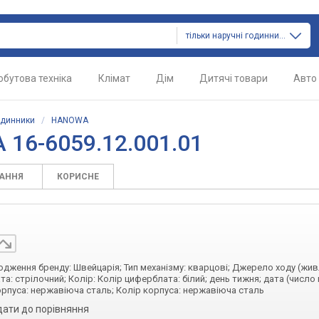
тільки наручні годинники
обутова техніка
Клімат
Дім
Дитячі товари
Авто
одинники
/
HANOWA
16-6059.12.001.01
ТАННЯ
КОРИСНЕ
оходження бренду: Швейцарія; Тип механізму: кварцові; Джерело ходу (жив
а: стрілочний; Колір: Колір циферблата: білий; день тижня; дата (число 
орпуса: нержавіюча сталь; Колір корпуса: нержавіюча сталь
дати до порівняння