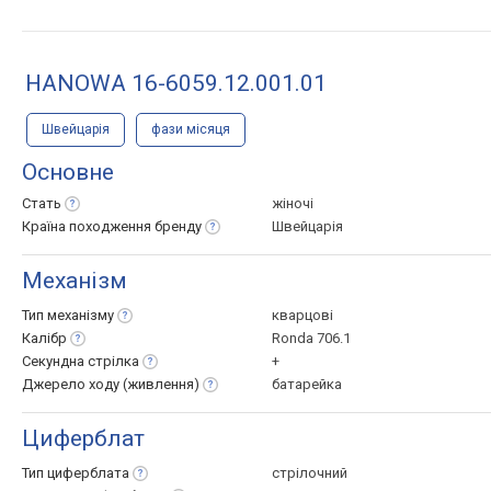
HANOWA 16-6059.12.001.01
Швейцарія
фази місяця
Основне
Стать
жіночі
Країна походження
бренду
Швейцарія
Механізм
Тип
механізму
кварцові
Калібр
Ronda 706.1
Секундна
стрілка
+
Джерело ходу
(живлення)
батарейка
Циферблат
Тип
циферблата
стрілочний