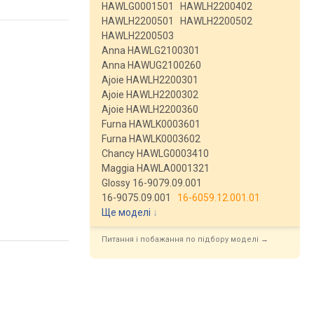
HAWLG0001501
HAWLH2200402
HAWLH2200501
HAWLH2200502
HAWLH2200503
Anna HAWLG2100301
Anna HAWUG2100260
Ajoie HAWLH2200301
Ajoie HAWLH2200302
Ajoie HAWLH2200360
Furna HAWLK0003601
Furna HAWLK0003602
Chancy HAWLG0003410
Maggia HAWLA0001321
Glossy 16-9079.09.001
16-9075.09.001
16-6059.12.001.01
Ще моделі
↓
Питання і побажання по підбору моделі →