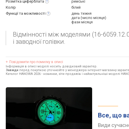
Розмітка
циферблата
римські
Колір
білий
Функції та
можливості
день тижня
дата (число місяця)
фази місяця
Відмінності між моделями (16-6059.12.00
і заводної голівки.
Повідомити про помилку в описі
Інформація в описі моделі носить довідковий характер.
Завжди
перед покупкою уточнюйте у менеджера інтернет-магазину характе
Каталог HANOWA 2026
- новинки, хіти продажів і найактуальніші моделі HAN
Все, що в
Види сучасно