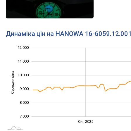
Динаміка цін на HANOWA 16-6059.12.001
13 000
6 500
7 500
8 500
6 000
5 000
12 000
11 000
Середня ціна
10 000
10 000
9 000
8 000
7 000
Січ. 2027
Лип.
Січ. 2025
L