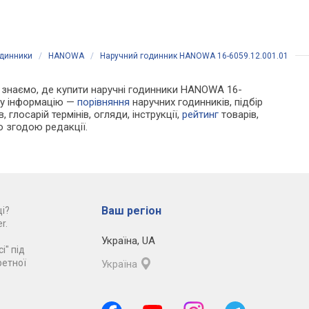
одинники
/
HANOWA
/
Наручний годинник HANOWA 16-6059.12.001.01
 Ми знаємо, де купити наручні годинники HANOWA 16-
ору інформацію —
порівняння
наручних годинників, підбір
 глосарій термінів, огляди, інструкції,
рейтинг
товарів,
ю згодою редакції.
Ваш регіон
і?
r.
Україна
,
UA
і" під
ретної
Україна