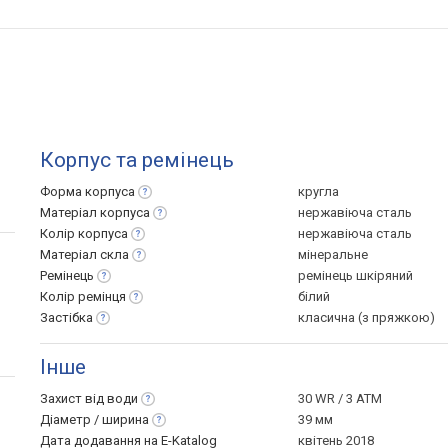
Корпус та ремінець
Форма
корпуса
кругла
Матеріал
корпуса
нержавіюча сталь
Колір
корпуса
нержавіюча сталь
Матеріал
скла
мінеральне
Ремінець
ремінець шкіряний
Колір
ремінця
білий
Застібка
класична (з пряжкою)
Інше
Захист від
води
30 WR / 3 ATM
Діаметр /
ширина
39 мм
Дата додавання на E-Katalog
квітень 2018