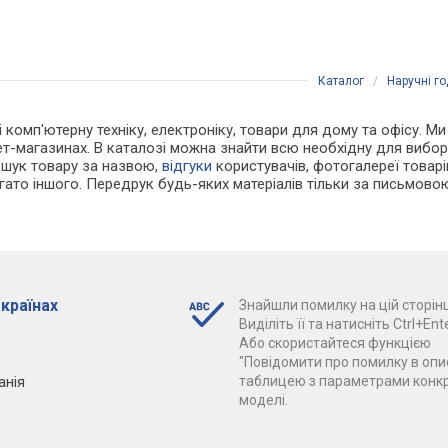
Каталог
/
Наручні г
 і комп'ютерну техніку, електроніку, товари для дому та офісу.
нет-магазинах. В каталозі можна знайти всю необхідну для виб
ошук товару за назвою,
відгуки
користувачів, фотогалереї товарів,
агато іншого. Передрук будь-яких матеріалів тільки за письмово
 країнах
Знайшли помилку на цій сторінц
Виділіть її та натисніть Ctrl+Ente
Або скористайтеся функцією
"Повідомити про помилку в опис
анія
таблицею з параметрами конк
моделі.