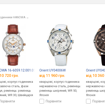
годинники HANOWA
→
WA 16-6059.12.001.05
Orient UY04006W
Orient UY04
10 720 грн.
від 11 960 грн.
від 10 360 
цові, корпус годинника
кварцові, корпус годинника
кварцові, ко
авіюча сталь, фази
нержавіюча сталь, ремінець:
нержавіюча с
ця, ремінець: ремінець
ремінець шкіряний, WR 50,
ремінець шкі
яний, WR 30, Швейцарія
Японія
Японія
порівняти
порівняти
порівн