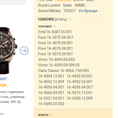
Royal London
Seiko
SKMEI
Swiss Military
TISSOT
Усі бренди
HANOWA
(
стать
)
чоловічі
Emil 16-5087.55.001
Pure 16-3075.04.007
Pure 16-3075.09.001
Pure 16-4075.04.001
Pure 16-5075.09.001
Victor 16-4093.04.003
Victor 16-4093.04.009.05
Carlo Classic 16-4066.7.04.005
16-4004.13.001
16-4042.09.001
004T
Casio SHE-3024GL-5A
Adriatica 3678.125
16-4042.12.009
16-4042.55.001
грн.
від 10 180 грн.
від 10 439 грн.
16-4056.04.001
16-4056.04.007
рпус годинника
кварцові, корпус годинника
кварцові, корпус го
16-4060.04.001
16-5015.12.001
таль, ремінець:
нержавіюча сталь, ремінець:
нержавіюча сталь, ф
16-5021.04.001
16-5040.12.009
ряний, WR 50,
ремінець шкіряний, WR 50,
місяця, ремінець: рем
16-5040.55.002
Японія
шкіряний, WR 50, Шв
яти
порівняти
порівняти
жіночі