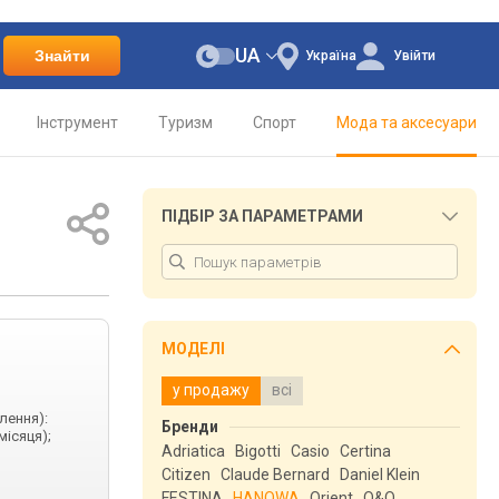
UA
Знайти
Україна
Увійти
Інструмент
Туризм
Спорт
Мода та аксесуари
ПІДБІР ЗА ПАРАМЕТРАМИ
МОДЕЛІ
у продажу
всі
лення):
Бренди
місяця);
Adriatica
Bigotti
Casio
Certina
Citizen
Claude Bernard
Daniel Klein
FESTINA
HANOWA
Orient
Q&Q