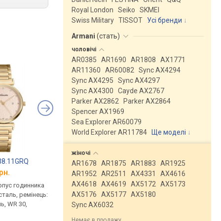
Royal London
Seiko
SKMEI
Swiss Military
TISSOT
Усі бренди
Armani
(
стать
)
чоловічі
AR0385
AR1690
AR1808
AX1771
AR11360
AR60082
Sync AX4294
Sync AX4295
Sync AX4297
Sync AX4300
Cayde AX2767
Parker AX2862
Parker AX2864
Spencer AX1969
Sea Explorer AR60079
World Explorer AR11784
Ще моделі
↓
жіночі
738.11GRQ
Freelook F.4.1018.03
Michael Kors MK561
AR1678
AR1875
AR1883
AR1925
рн.
від 8 518 грн.
від 7 700 грн.
AR1952
AR2511
AX4331
AX4616
AX4618
AX4619
AX5172
AX5173
рпус годинника
кварцові, корпус годинника
кварцові, корпус го
AX5176
AX5177
AX5180
таль, ремінець:
нержавіюча сталь, ремінець:
нержавіюча сталь, с
ь, WR 30,
браслет сталь, WR 50,
час, ремінець: брасл
Sync AX6032
Франція
сталь, WR 100, США
Немає в продажу