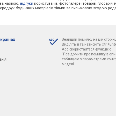
 за назвою,
відгуки
користувачів, фотогалереї товарів, глосарій те
Передрук будь-яких матеріалів тільки за письмовою згодою реда
 країнах
Знайшли помилку на цій сторінц
Виділіть її та натисніть Ctrl+Ente
Або скористайтеся функцією
"Повідомити про помилку в опис
анія
таблицею з параметрами конк
моделі.