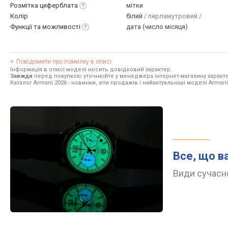
Розмітка
циферблата
мітки
Колір
білий
/ перламутровий /
Функції та
можливості
дата (число місяця)
Повідомити про помилку в описі
Інформація в описі моделі носить довідковий характер.
Завжди
перед покупкою уточнюйте у менеджера інтернет-магазину характе
Каталог Armani 2026
- новинки, хіти продажів і найактуальніші моделі Armani
Все, що в
Види сучасно