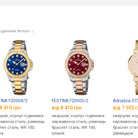
годинники Armani
→
INA F20504/3
FESTINA F20505/2
Adriatica 3
8 410 грн.
від 8 410 грн.
від 7 932 г
цові, корпус годинника
кварцові, корпус годинника
кварцові, ко
авіюча сталь, ремінець:
нержавіюча сталь, ремінець:
нержавіюча с
лет сталь, WR 100,
браслет сталь, WR 100,
браслет стал
ія
Іспанія
Швейцарія