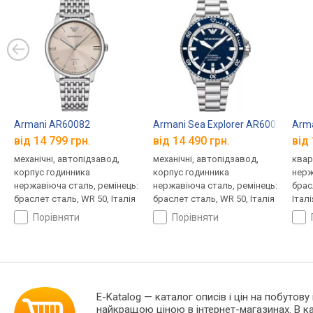
Armani AR60082
Armani Sea Explorer AR60079
Arm
від 14 799 грн.
від 14 490 грн.
від 
механічні, автопідзавод,
механічні, автопідзавод,
квар
корпус годинника
корпус годинника
нерж
нержавіюча сталь, ремінець:
нержавіюча сталь, ремінець:
брас
браслет сталь, WR 50, Італія
браслет сталь, WR 50, Італія
Італі
порівняти
порівняти
E-Katalog
— каталог описів і цін на побутову
найкращою ціною в інтернет-магазинах. В 