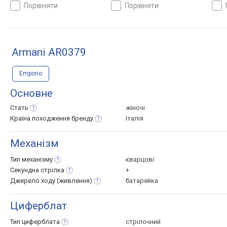
порівняти
порівняти
Armani AR0379
Emporio
Основне
Стать
жіночі
Країна походження
бренду
Італія
Механізм
Тип
механізму
кварцові
Секундна
стрілка
+
Джерело ходу
(живлення)
батарейка
Циферблат
Тип
циферблата
стрілочний