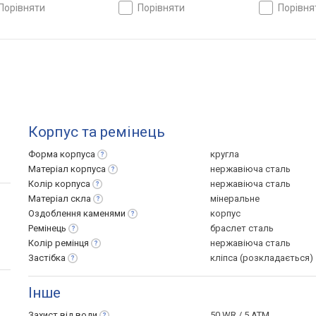
порівняти
порівняти
порівн
Корпус та ремінець
Форма
корпуса
кругла
Матеріал
корпуса
нержавіюча сталь
Колір
корпуса
нержавіюча сталь
Матеріал
скла
мінеральне
Оздоблення
каменями
корпус
Ремінець
браслет сталь
Колір
ремінця
нержавіюча сталь
Застібка
кліпса (розкладається)
Інше
Захист від
води
50 WR / 5 ATM