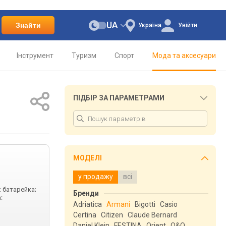
UA
Знайти
Україна
Увійти
Інструмент
Туризм
Спорт
Мода та аксесуари
ПІДБІР ЗА ПАРАМЕТРАМИ
МОДЕЛІ
у продажу
всі
: батарейка;
Бренди
:
Adriatica
Armani
Bigotti
Casio
Certina
Citizen
Claude Bernard
Daniel Klein
FESTINA
Orient
Q&Q