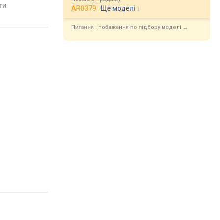
яти
порівняти
порівняти
AR0379
Ще моделі
↓
Питання і побажання по підбору моделі →