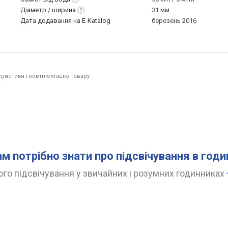
Діаметр /
ширина
31 мм
Дата додавання на E-Katalog
березень 2016
ристики і комплектацію товару
.
ам потрібно знати про підсвічування в год
го підсвічування у звичайних і розумних годинниках