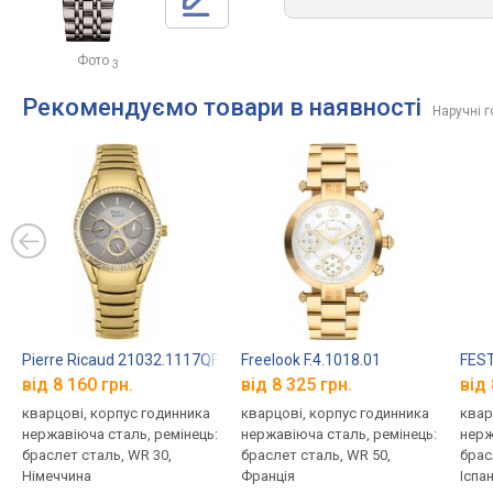
Фото
3
Рекомендуємо товари в наявності
Наручні 
Pierre Ricaud 21032.1117QFZ
Freelook F.4.1018.01
FEST
від 8 160 грн.
від 8 325 грн.
від 
кварцові, корпус годинника
кварцові, корпус годинника
квар
нержавіюча сталь, ремінець:
нержавіюча сталь, ремінець:
нерж
браслет сталь, WR 30,
браслет сталь, WR 50,
брас
Німеччина
Франція
Іспан