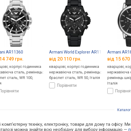
ani AR11360
Armani World Explorer AR11784
Armani AR1
14 749 грн.
від 20 110 грн.
від 15 670 
цові, корпус годинника
кварцові, корпус годинника
кварцові, ко
авіюча сталь, ремінець:
нержавіюча сталь, ремінець:
нержавіюча с
лет сталь, WR 100,
браслет сталь, WR 50, Італія
ремінець шкі
я
Італія
порівняти
порівняти
порівн
Каталог
 і комп'ютерну техніку, електроніку, товари для дому та офісу. 
каталозі можна знайти всю необхідну для вибору інформацію —
п