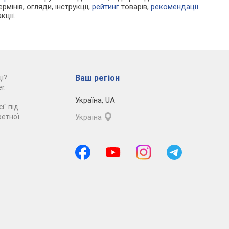
рмінів, огляди, інструкції,
рейтинг
товарів,
рекомендації
кції.
Ваш регіон
і?
r.
Україна
,
UA
і" під
ретної
Україна