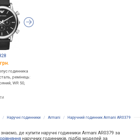
828
Armani AR2511
Armani AR11316
грн.
від 9 000 грн.
від 21 070 грн.
рпус годинника
ультратонкі, кварцові,
кварцові, корпус го
таль, ремінець:
корпус годинника
нержавіюча сталь, р
ряний, WR 50,
нержавіюча сталь, ремінець:
браслет сталь, WR 50,
браслет сталь, WR 30, Італія
порівняти
яти
порівняти
/
Наручні годинники
/
Armani
/
Наручний годинник Armani AR0379
Ми знаємо, де купити наручні годинники Armani AR0379 за
орівняння
наручних годинників, підбір моделей за