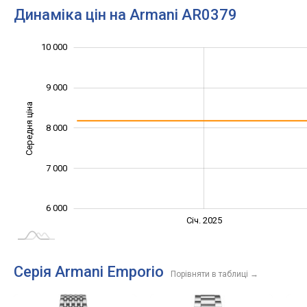
Динаміка цін на Armani AR0379
10 000
11 000
5 000
5 500
6 500
7 500
8 500
4 000
9 000
Середня ціна
8 000
10 000
7 000
6 000
Січ. 2027
Жовт.
Жовт.
Лип.
Квіт.
Квіт.
Січ. 2025
L
Серія Armani Emporio
Порівняти в таблиці
→