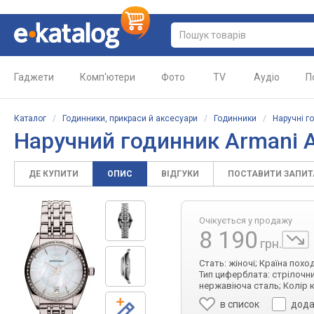
Гаджети
Комп'ютери
Фото
TV
Аудіо
П
Каталог
/
Годинники, прикраси й аксесуари
/
Годинники
/
Наручні г
Наручний годинник Armani 
ДЕ КУПИТИ
ОПИС
ВІДГУКИ
ПОСТАВИТИ ЗАПИ
Очікується у продажу
8 190
грн.
Стать: жіночі; Країна похо
Тип циферблата: стрілочний
нержавіюча сталь; Колір 
в список
дода