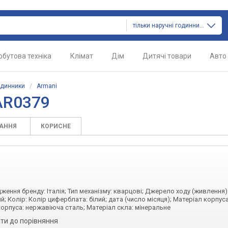
тільки наручні годинники
обутова техніка
Клімат
Дім
Дитячі товари
Авто
одинники
/
Armani
AR0379
ТАННЯ
КОРИСНЕ
дження бренду: Італія; Тип механізму: кварцові; Джерело ходу (живлення)
; Колір: Колір циферблата: білий; дата (число місяця); Матеріал корпуса
корпуса: нержавіюча сталь; Матеріал скла: мінеральне
ти до порівняння