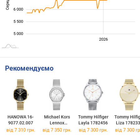
6 000
5 500
5 000
2024
2025
2028
2026
L
Рекомендуємо
HANOWA 16-
Michael Kors
Tommy Hilfiger
Tommy Hilfi
9077.02.007
Lennox
Layla 1782456
Liza 17823
MK7337
від 7 310 грн.
від 7 350 грн.
від 7 300 грн.
від 7 300 гр