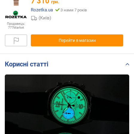
7 310
грн.
Rozetka.ua
З нами 7 років
(Київ)
Продавець:
777Market
Перейти в магазин
Корисні статті