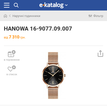
Наручні годинники
Фільтр
Шукали
раніше
HANOWA 16-9077.09.007
7 310
від
грн.
в порівняння
в список