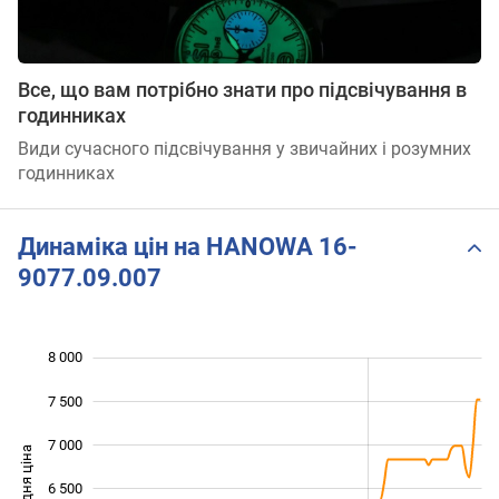
Все, що вам потрібно знати про підсвічування в
годинниках
Види сучасного підсвічування у звичайних і розумних
годинниках
Динаміка цін на HANOWA 16-
9077.09.007
8 000
 000
 500
 500
7 500
7 000
Середня ціна
6 500
5 000