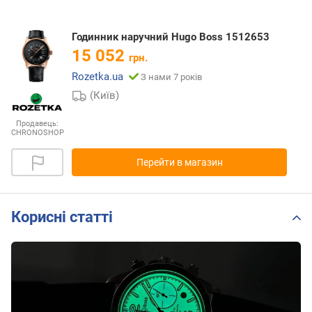
Годинник наручний Hugo Boss 1512653
15 052
грн.
Rozetka.ua
З нами 7 років
(Київ)
Продавець:
CHRONOSHOP
Перейти в магазин
Корисні статті