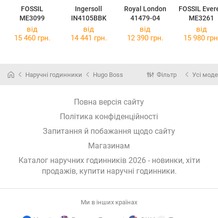
FOSSIL
Ingersoll
Royal London
FOSSIL Evere
ME3099
IN4105BBK
41479-04
ME3261
від
від
від
від
15 460 грн.
14 441 грн.
12 390 грн.
15 980 грн
Наручні годинники
Hugo Boss
Фільтр
Усі моде
Повна версія сайту
Політика конфіденційності
Запитання й побажання щодо сайту
Магазинам
Каталог наручних годинників 2026 - новинки, хіти
продажів,
купити наручні годинники
.
Ми в інших країнах