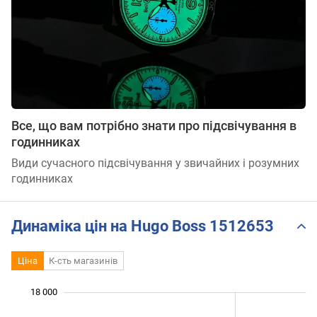
Все, що вам потрібно знати про підсвічування в
годинниках
Види сучасного підсвічування у звичайних і розумних
годинниках
Динаміка цін на Hugo Boss 1512653
Ціна
К-сть магазинів
 000
 000
 000
 000
 000
 000
18 000