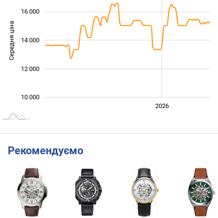
16 000
Середня ціна
14 000
10 000
12 000
10 000
2024
2025
2028
2026
L
Рекомендуємо