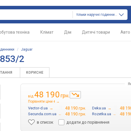
тільки наручні годинники
обутова техніка
Клімат
Дім
Дитячі товари
Авто
одинники
/
Jaguar
J853/2
ИТАННЯ
КОРИСНЕ
Я
48 190
грн.
від
Порівняти ціни
→
4
Vector-d.ua
→
48 190 грн.
Deka.ua
→
48 19
Secunda.com.ua
→
48 190 грн.
Rozetka.ua
→
48 19
в список
додати до порівняння