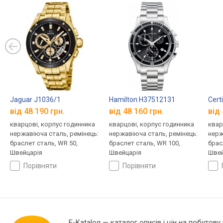
Jaguar J1036/1
Hamilton H37512131
Cert
від 48 190 грн.
від 48 160 грн.
від 
кварцові, корпус годинника
кварцові, корпус годинника
квар
нержавіюча сталь, ремінець:
нержавіюча сталь, ремінець:
нерж
браслет сталь, WR 50,
браслет сталь, WR 100,
брас
Швейцарія
Швейцарія
Швей
порівняти
порівняти
E-Katalog
— каталог описів і цін на побутову