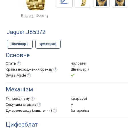
Відео
Фото
2
18
Jaguar J853/2
Швейцарія
хронограф
Основне
Стать
чоловічі
Країна походження
бренду
Швейцарія
Swiss
Made
Механізм
Тип
механізму
кварцові
Секундна
стрілка
+
Джерело ходу
(живлення)
батарейка
Циферблат