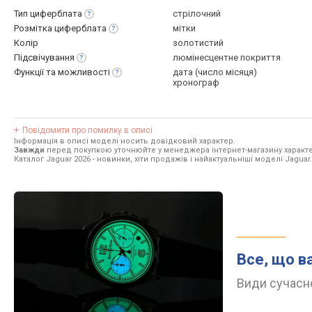
Тип
циферблата
стрілочний
Розмітка
циферблата
мітки
Колір
золотистий
Підсвічування
люмінесцентне покриття
Функції та
можливості
дата (число місяця)
хронограф
Повідомити про помилку в описі
Інформація в описі моделі носить довідковий характер.
Завжди
перед покупкою уточнюйте у менеджера інтернет-магазину характе
Каталог Jaguar 2026
- новинки, хіти продажів і найактуальніші моделі Jaguar.
Все, що в
Види сучасно