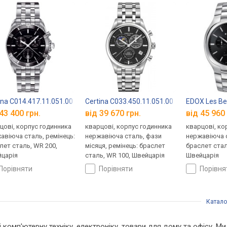
ina C014.417.11.051.00
Certina C033.450.11.051.00
EDOX Les Be
43 400 грн.
від 39 670 грн.
від 45 960 
цові, корпус годинника
кварцові, корпус годинника
кварцові, ко
авіюча сталь, ремінець:
нержавіюча сталь, фази
нержавіюча с
лет сталь, WR 200,
місяця, ремінець: браслет
браслет стал
царія
сталь, WR 100, Швейцарія
Швейцарія
порівняти
порівняти
порівн
Катало
 і комп'ютерну техніку, електроніку, товари для дому та офісу. М