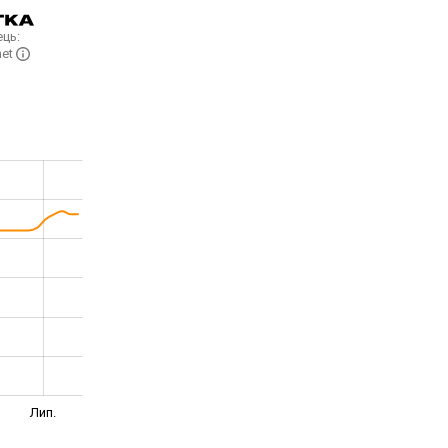
ць:
net
Лип.