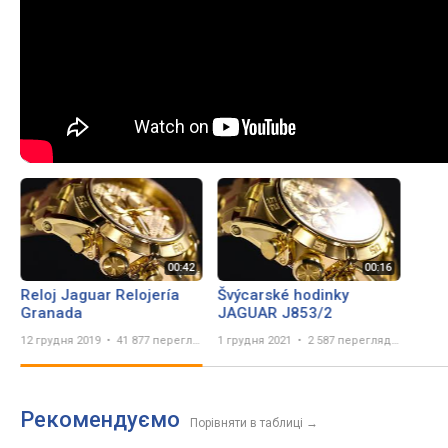
Reloj Jaguar Relojería
Švýcarské hodinky
Granada
JAGUAR J853/2
12 грудня 2019
41 877 переглядів
1 грудня 2021
2 587 переглядів
Рекомендуємо
Порівняти в таблиці
→