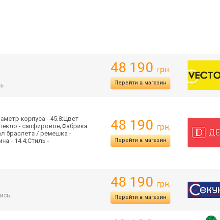
48 190
грн.
Перейти в магазин
сь
аметр корпуса - 45.8;Цвет
48 190
Стекло - сапфировое;Фабрика
грн.
л браслета / ремешка -
а - 14.4;Стиль -
Перейти в магазин
48 190
грн.
ись
Перейти в магазин