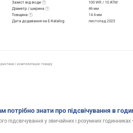
Захист від
води
100 WR / 10 ATM
Діаметр /
ширина
46 мм
Товщина
14.4 мм
Дата додавання на E-Katalog
листопад 2023
ристики і комплектацію товару
ам потрібно знати про підсвічування в год
го підсвічування у звичайних і розумних годинниках