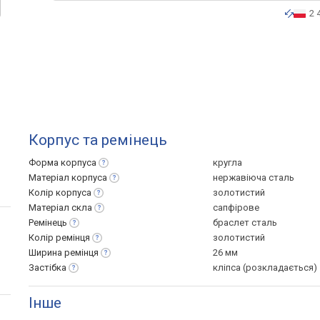
2 
Корпус та ремінець
Форма
корпуса
кругла
Матеріал
корпуса
нержавіюча сталь
Колір
корпуса
золотистий
Матеріал
скла
сапфірове
Ремінець
браслет сталь
Колір
ремінця
золотистий
Ширина
ремінця
26 мм
Застібка
кліпса (розкладається)
Інше