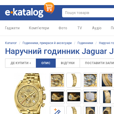
Гаджети
Комп'ютери
Фото
TV
Аудіо
П
Каталог
/
Годинники, прикраси й аксесуари
/
Годинники
/
Наручні г
Наручний годинник Jaguar 
ДЕ КУПИТИ
ОПИС
ВІДГУКИ
ПОСТАВИТИ ЗАП
4