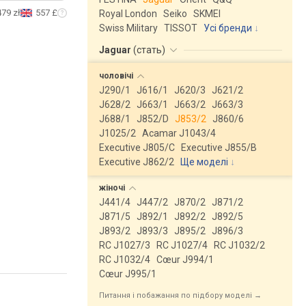
479 zł
557 £
Royal London
Seiko
SKMEI
Swiss Military
TISSOT
Усі бренди
Jaguar
(
стать
)
чоловічі
J290/1
J616/1
J620/3
J621/2
J628/2
J663/1
J663/2
J663/3
J688/1
J852/D
J853/2
J860/6
J1025/2
Acamar J1043/4
Executive J805/C
Executive J855/B
Executive J862/2
Ще моделі
↓
жіночі
J441/4
J447/2
J870/2
J871/2
J871/5
J892/1
J892/2
J892/5
J893/2
J893/3
J895/2
J896/3
RC J1027/3
RC J1027/4
RC J1032/2
RC J1032/4
Cœur J994/1
Cœur J995/1
Питання і побажання по підбору моделі →