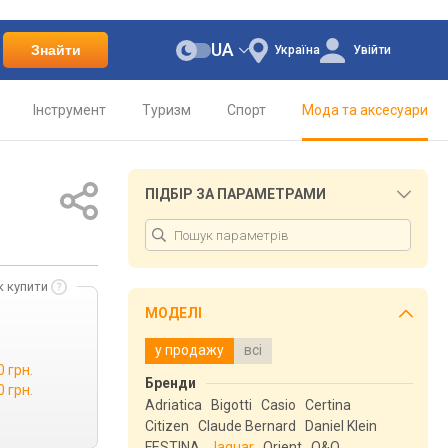
UA
Знайти
Україна
Увійти
Інструмент
Туризм
Спорт
Мода та аксесуари
ПІДБІР ЗА ПАРАМЕТРАМИ
к купити
МОДЕЛІ
у продажу
всі
0 грн.
Бренди
0 грн.
Adriatica
Bigotti
Casio
Certina
Citizen
Claude Bernard
Daniel Klein
FESTINA
Jaguar
Orient
Q&Q