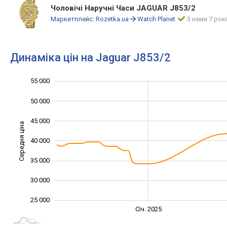
Чоловічі Наручні Часи JAGUAR J853/2
Маркетплейс:
Rozetka.ua
Watch Planet
З нами 7 рок
Динаміка цін на Jaguar J853/2
55 000
15 000
20 000
60 000
50 000
45 000
Середня ціна
40 000
25 000
35 000
30 000
25 000
Січ. 2027
Лип.
Січ. 2025
L