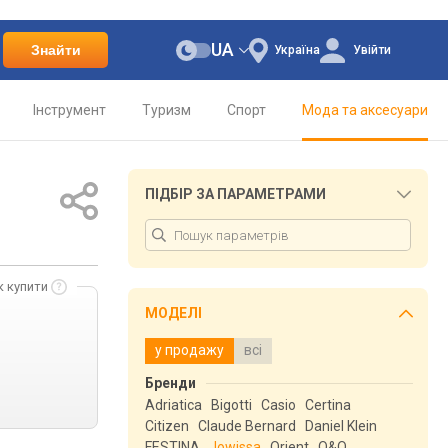
UA
Знайти
Україна
Увійти
Інструмент
Туризм
Спорт
Мода та аксесуари
ПІДБІР ЗА ПАРАМЕТРАМИ
к купити
МОДЕЛІ
у продажу
всі
Бренди
Adriatica
Bigotti
Casio
Certina
Citizen
Claude Bernard
Daniel Klein
FESTINA
Jowissa
Orient
Q&Q