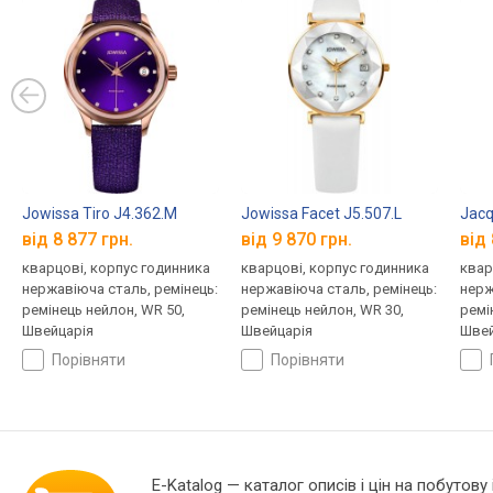
Jowissa Tiro J4.362.M
Jowissa Facet J5.507.L
Jacq
від 8 877 грн.
від 9 870 грн.
від 
кварцові, корпус годинника
кварцові, корпус годинника
квар
нержавіюча сталь, ремінець:
нержавіюча сталь, ремінець:
нерж
ремінець нейлон, WR 50,
ремінець нейлон, WR 30,
ремі
Швейцарія
Швейцарія
Швей
порівняти
порівняти
E-Katalog
— каталог описів і цін на побутову