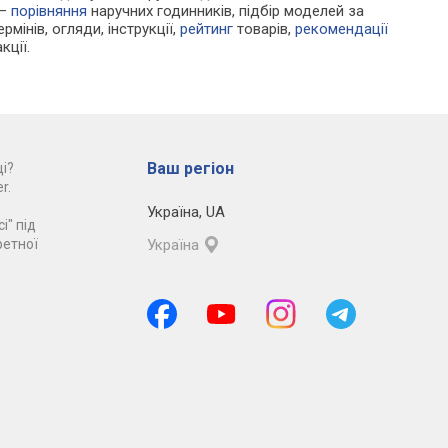
 —
порівняння
наручних годинників, підбір моделей за
рмінів, огляди, інструкції,
рейтинг
товарів,
рекомендації
кції.
Ваш регіон
і?
r.
Україна
,
UA
і" під
ретної
Україна