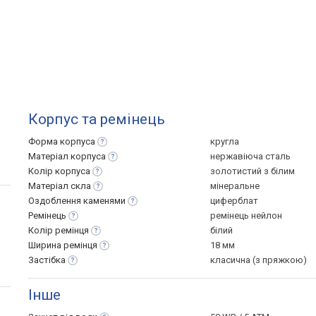
Корпус та ремінець
Форма
корпуса
кругла
Матеріал
корпуса
нержавіюча сталь
Колір
корпуса
золотистий з білим
Матеріал
скла
мінеральне
Оздоблення
каменями
циферблат
Ремінець
ремінець нейлон
Колір
ремінця
білий
Ширина
ремінця
18 мм
Застібка
класична (з пряжкою)
Інше