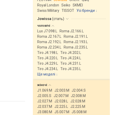
Royal London
Seiko
SKMEI
Swiss Military
TISSOT
Усі бренди
Jowissa
(
стать
)
чоловічі
Lux J7.098.L
Roma J2.166.L
Roma J2.167.L
Roma J2.191.L
Roma J2.192.L
Roma J2.193.L
Roma J2.234.L
Roma J2.235.L
Tiro J4.198.L
Tiro J4.202.L
Tiro J4.220.L
Tiro J4.224.L
Tiro J4.229.L
Tiro J4.231.L
Tiro J4.234.L
Tiro J4.235.L
Ще моделі
↓
жіночі
J1.069.M
J2.003.M
J2.004.S
J2.005.S
J2.007.M
J2.008.M
J2.027.M
J2.028.L
J2.028.M
J2.037.M
J2.225.L
J2.225.M
J3.080.M
J5.007.M
J5.008.M