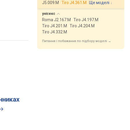
J5.009.M
Tiro J4.361.M
Ще моделі
↓
унісекс
Roma J2.167.M
Tiro J4.197.M
Tiro J4.201.M
Tiro J4.204.M
Tiro J4.332.M
Питання і побажання по підбору моделі →
инниках