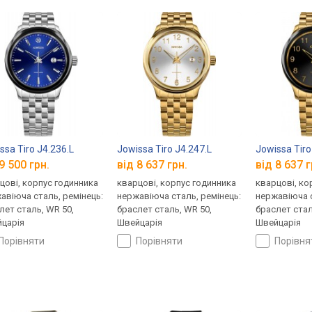
ssa Tiro J4.236.L
Jowissa Tiro J4.247.L
Jowissa Tiro
9 500 грн.
від 8 637 грн.
від 8 637 г
цові, корпус годинника
кварцові, корпус годинника
кварцові, ко
авіюча сталь, ремінець:
нержавіюча сталь, ремінець:
нержавіюча с
лет сталь, WR 50,
браслет сталь, WR 50,
браслет стал
царія
Швейцарія
Швейцарія
порівняти
порівняти
порівн