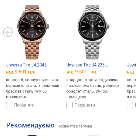
Jowissa Tiro J4.234.L
Jowissa Tiro J4.235.L
Jowi
від 9 501 грн.
від 9 501 грн.
від 
кварцові, корпус годинника
кварцові, корпус годинника
квар
нержавіюча сталь, ремінець:
нержавіюча сталь, ремінець:
нерж
браслет сталь, WR 50,
браслет сталь, WR 50,
брас
Швейцарія
Швейцарія
Швей
порівняти
порівняти
Рекомендуємо
Порівняти в таблиці
→