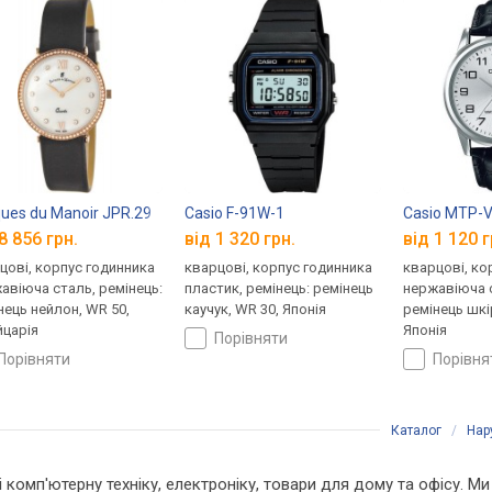
ues du Manoir JPR.29
Casio F-91W-1
Casio MTP-
8 856 грн.
від 1 320 грн.
від 1 120 г
цові, корпус годинника
кварцові, корпус годинника
кварцові, ко
авіюча сталь, ремінець:
пластик, ремінець: ремінець
нержавіюча с
нець нейлон, WR 50,
каучук, WR 30, Японія
ремінець шкі
царія
Японія
порівняти
порівняти
порівн
Каталог
/
Нар
 і комп'ютерну техніку, електроніку, товари для дому та офісу. М