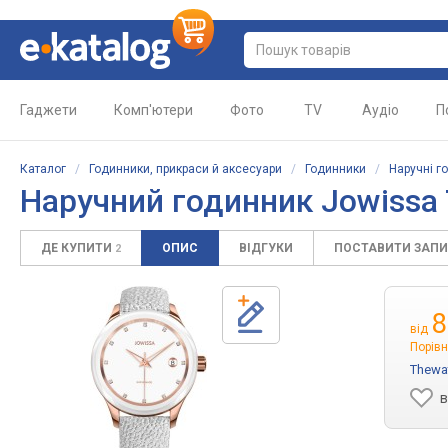
Гаджети
Комп'ютери
Фото
TV
Аудіо
П
Каталог
/
Годинники, прикраси й аксесуари
/
Годинники
/
Наручні г
Наручний годинник Jowissa 
ДЕ КУПИТИ
ОПИС
ВІДГУКИ
ПОСТАВИТИ ЗАП
2
8
від
Порівн
Thewa
в