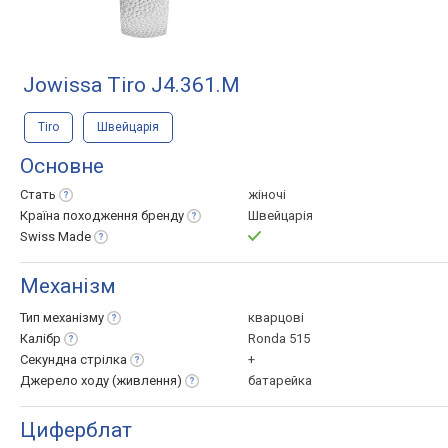
Jowissa Tiro J4.361.M
Tiro
Швейцарія
Основне
Стать
жіночі
Країна походження
бренду
Швейцарія
Swiss
Made
Механізм
Тип
механізму
кварцові
Калібр
Ronda 515
Секундна
стрілка
+
Джерело ходу
(живлення)
батарейка
Циферблат