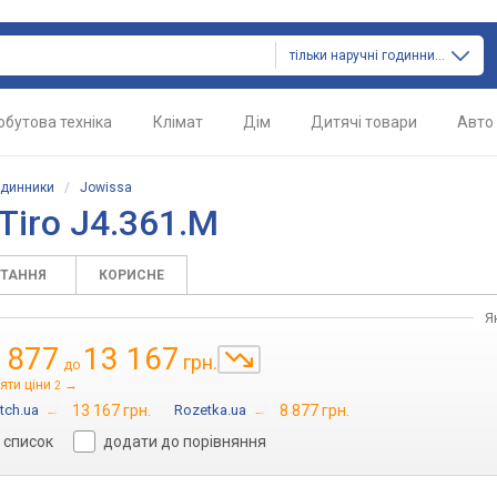
тільки наручні годинники
обутова техніка
Клімат
Дім
Дитячі товари
Авто
одинники
/
Jowissa
Tiro J4.361.M
ИТАННЯ
КОРИСНЕ
Я
 877
13 167
грн.
до
яти ціни
→
2
tch.ua
→
13 167 грн.
Rozetka.ua
→
8 877 грн.
 список
додати до порівняння