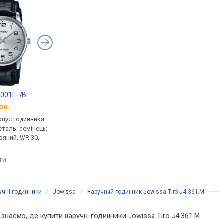
V001L-7B
Casio AE-1200WHD-1A
Casio G-Shock DW-5
рн.
від 2 340 грн.
від 4 900 грн.
рпус годинника
кварцові, корпус годинника
кварцові, корпус го
таль, ремінець:
пластик, світовий час,
пластик, ударозахист
ряний, WR 30,
ремінець: браслет сталь, WR
ремінець: браслет пл
100, Японія
WR 200, Японія
яти
порівняти
порівняти
учні годинники
/
Jowissa
/
Наручний годинник Jowissa Tiro J4.361.M
и знаємо, де купити наручні годинники Jowissa Tiro J4.361.M