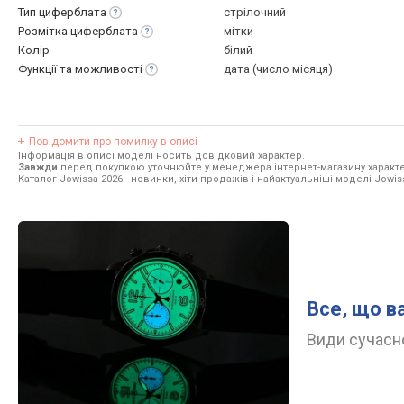
Тип
циферблата
стрілочний
Розмітка
циферблата
мітки
Колір
білий
Функції та
можливості
дата (число місяця)
Повідомити про помилку в описі
Інформація в описі моделі носить довідковий характер.
Завжди
перед покупкою уточнюйте у менеджера інтернет-магазину характе
Каталог Jowissa 2026
- новинки, хіти продажів і найактуальніші моделі Jowis
Все, що в
Види сучасно