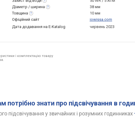
Захист від
води
50 WR / 5 ATM
Діаметр /
ширина
38 мм
Товщина
10 мм
Офіційний сайт
jowissa.com
Дата додавання на E-Katalog
червень 2023
ристики і комплектацію товару
sa.
ам потрібно знати про підсвічування в год
го підсвічування у звичайних і розумних годинниках