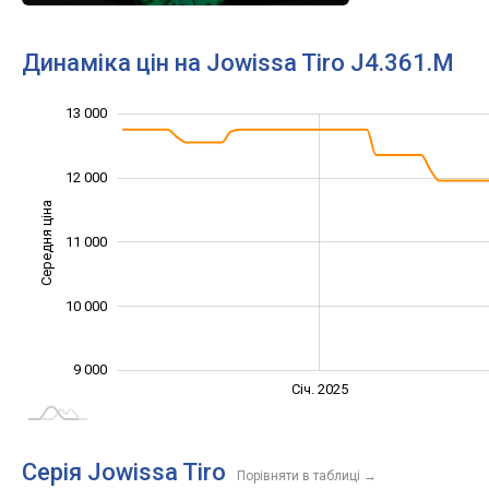
Динаміка цін на Jowissa Tiro J4.361.M
13 000
10 500
11 500
14 000
8 000
8 500
9 500
7 000
12 000
Середня ціна
11 000
10 000
10 000
9 000
Січ. 2027
Лип.
Січ. 2025
L
Серія Jowissa Tiro
Порівняти в таблиці
→