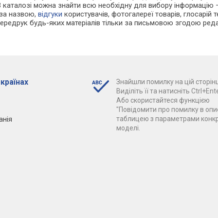
В каталозі можна знайти всю необхідну для вибору інформацію
 за назвою,
відгуки
користувачів, фотогалереї товарів, глосарій те
Передрук будь-яких матеріалів тільки за письмовою згодою реда
 країнах
Знайшли помилку на цій сторінц
Виділіть її та натисніть Ctrl+Ente
Або скористайтеся функцією
"Повідомити про помилку в опис
анія
таблицею з параметрами конк
моделі.