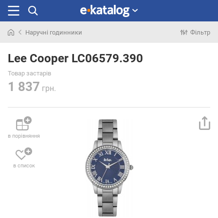
Наручні годинники
Фільтр
Шукали
раніше
Lee Cooper LC06579.390
Товар застарів
1 837
грн.
в порівняння
в список