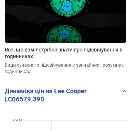
Все, що вам потрібно знати про підсвічування в
годинниках
Види сучасного підсвічування у звичайних і розумних
годинниках
Динаміка цін на Lee Cooper
LC06579.390
 200
 300
 500
 700
 400
 000
2 200