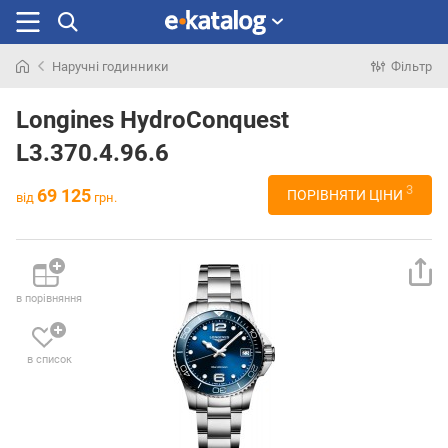
Наручні годинники
Фільтр
Шукали
раніше
Longines HydroConquest
L3.370.4.96.6
3
69 125
ПОРІВНЯТИ ЦІНИ
від
грн.
в порівняння
в список