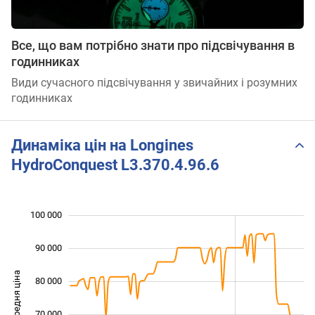
Все, що вам потрібно знати про підсвічування в
годинниках
Види сучасного підсвічування у звичайних і розумних
годинниках
Динаміка цін на Longines
HydroConquest L3.370.4.96.6
100 000
 000
 000
 000
90 000
Середня ціна
80 000
100 000
70 000