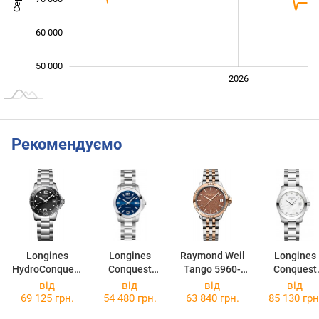
60 000
50 000
2024
2025
2028
2026
L
Рекомендуємо
Longines
Longines
Raymond Weil
Longines
HydroConquest
Conquest
Tango 5960-
Conquest
L3.370.4.56.6
L3.377.4.96.6
SP5-70061
L3.377.4.87
від
від
від
від
69 125 грн.
54 480 грн.
63 840 грн.
85 130 грн