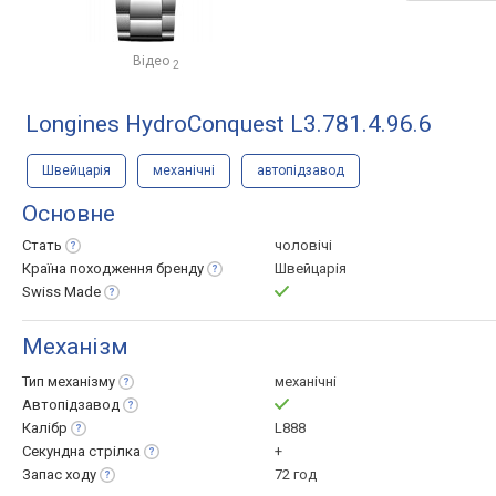
Відео
2
Longines HydroConquest L3.781.4.96.6
Швейцарія
механічні
автопідзавод
Основне
Стать
чоловічі
Країна походження
бренду
Швейцарія
Swiss
Made
Механізм
Тип
механізму
механічні
Автопідзавод
Калібр
L888
Секундна
стрілка
+
Запас
ходу
72 год