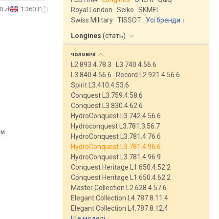
0 zł
1 360 £
Royal London
Seiko
SKMEI
Swiss Military
TISSOT
Усі бренди
Longines
(
стать
)
чоловічі
L2.893.4.78.3
L3.740.4.56.6
L3.840.4.56.6
Record L2.921.4.56.6
Spirit L3.410.4.53.6
Conquest L3.759.4.58.6
Conquest L3.830.4.62.6
HydroConquest L3.742.4.56.6
Hydroconquest L3.781.3.56.7
ім
HydroConquest L3.781.4.76.6
HydroConquest L3.781.4.96.6
HydroConquest L3.781.4.96.9
Conquest Heritage L1.650.4.52.2
Conquest Heritage L1.650.4.62.2
Master Collection L2.628.4.57.6
Elegant Collection L4.787.8.11.4
Elegant Collection L4.787.8.12.4
Ще моделі
↓