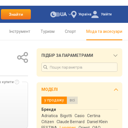
UA
Знайти
Україна
Увійти
Інструмент
Туризм
Спорт
Мода та аксесуари
ПІДБІР ЗА ПАРАМЕТРАМИ
к купити
МОДЕЛІ
у продажу
всі
Бренди
Adriatica
Bigotti
Casio
Certina
Citizen
Claude Bernard
Daniel Klein
FESTINA
Longines
Orient
Q&Q