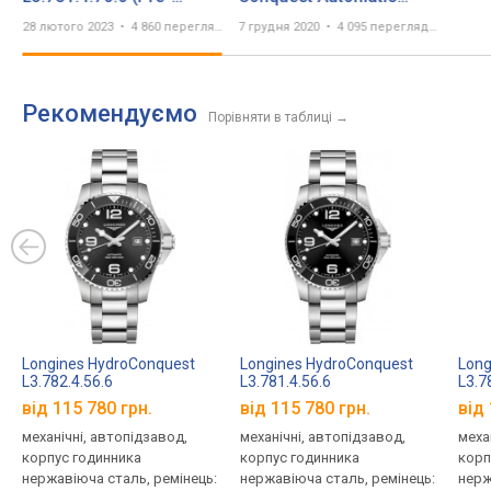
owned)
41mm Ceramic Graphite
28 лютого 2023
4 860 переглядів
7 грудня 2020
4 095 переглядів
Рекомендуємо
Порівняти в таблиці
→
Longines HydroConquest
Longines HydroConquest
Long
L3.782.4.56.6
L3.781.4.56.6
L3.7
від 115 780 грн.
від 115 780 грн.
від 
механічні, автопідзавод,
механічні, автопідзавод,
меха
корпус годинника
корпус годинника
корп
нержавіюча сталь, ремінець:
нержавіюча сталь, ремінець:
нерж