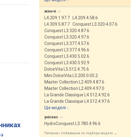
жіночі
L4.209.1.97.7
L4.209.4.58.6
L4.309.5.87.7
Conquest L3.320.4.07.6
Conquest L3.320.4.87.6
Conquest L3.320.4.97.6
Conquest L3.377.4.57.6
Conquest L3.377.4.96.6
Conquest L3.430.5.02.6
Conquest L3.430.5.92.9
DolceVita L5.512.4.75.6
Mini DolceVita L5.200.0.05.2
Master Collection L2.409.4.87.6
Master Collection L2.409.4.97.0
La Grande Classique L4.512.4.92.6
La Grande Classique L4.512.4.97.6
Ще моделі
↓
унісекс
инниках
HydroConquest L3.780.4.96.6
Питання і побажання по підбору моделі →