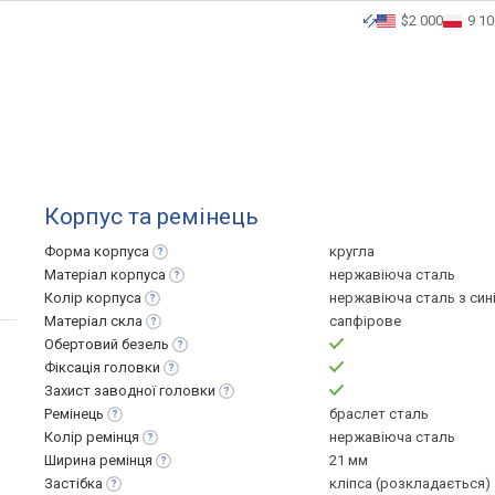
$2 000
9 10
Корпус та ремінець
Форма
корпуса
кругла
Матеріал
корпуса
нержавіюча сталь
Колір
корпуса
нержавіюча сталь з син
Матеріал
скла
сапфірове
Обертовий
безель
Фіксація
головки
Захист заводної
головки
Ремінець
браслет сталь
Колір
ремінця
нержавіюча сталь
Ширина
ремінця
21 мм
Застібка
кліпса (розкладається)