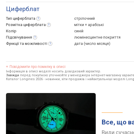
Циферблат
Тип
циферблата
стрілочний
Розмітка
циферблата
мітки + арабські
Колір
синій
Підсвічування
люмінесцентне покриття
Функції та
можливості
дата (число місяця)
Повідомити про помилку в описі
Інформація в описі моделі носить довідковий характер.
Завжди
перед покупкою уточнюйте у менеджера інтернет-магазину характе
Каталог Longines 2026
- новинки, хіти продажів і найактуальніші моделі Long
Все, що в
Види сучасно