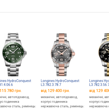
ines HydroConquest
Longines HydroConquest
Longines Hy
81.4.06.6
L3.782.3.78.7
L3.782.3.56.
115 780 грн.
від 129 400 грн.
від 129 40
нічні, автопідзавод,
механічні, автопідзавод,
механічні, а
ус годинника
корпус годинника
корпус годи
авіюча сталь, ремінець:
нержавіюча сталь, ремінець:
нержавіюча с