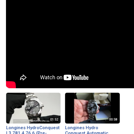
Longines HydroConquest
Longines Hydro
L3.781.4.76.6 (Pre-
Conquest Automatic