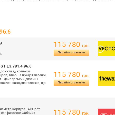
96.6
115 780
.6
грн.
Перейти в магазин
сь
T L3.781.4.96.6
до складу колекції
115 780
 Sport, вперше представленої
грн.
t - дайверський дизайн і
дозахист, заводна головка, що
Перейти в магазин
иаметр корпуса - 41;Цвет
115 780
 - сапфировое;Фабрика
грн.