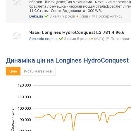
сборки - Швейцария;Тип механизма - механика с автоп
браслета / ремешка - нержавеющая сталь;Браслет / Ре
11.9;Стиль - Спорт;Водозащита - 300 WR;
Deka.ua
З нами 9 років
(Київ)
Поскаржитись
Часы Longines HydroConquest L3.781.4.96.6
Secunda.com.ua
З нами 8 років
(Київ)
Поскаржит
Динаміка цін на Longines HydroConquest 
Ціна
К-сть магазинів
120 000
130 000
40 000
50 000
110 000
100 000
Середня ціна
90 000
100 000