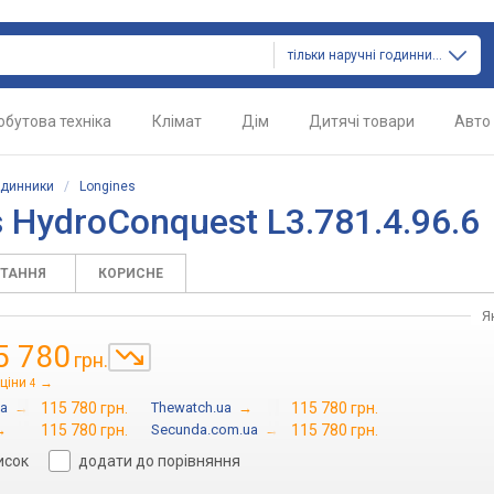
тільки наручні годинники
обутова техніка
Клімат
Дім
Дитячі товари
Авто
одинники
/
Longines
 HydroConquest L3.781.4.96.6
ИТАННЯ
КОРИСНЕ
Я
5 780
грн.
ціни
→
4
ua
→
115 780 грн.
Thewatch.ua
→
115 780 грн.
→
115 780 грн.
Secunda.com.ua
→
115 780 грн.
исок
додати до порівняння