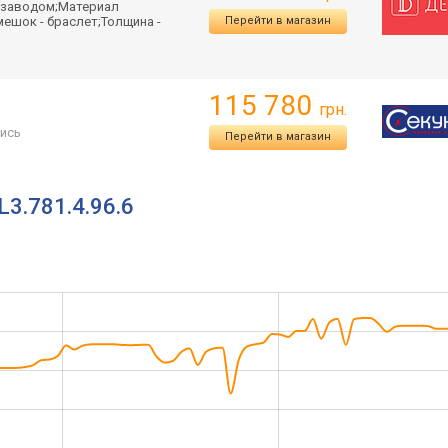
одзаводом;Материал
мешок - браслет;Толщина -
Перейти в магазин
115 780
грн.
ись
Перейти в магазин
L3.781.4.96.6