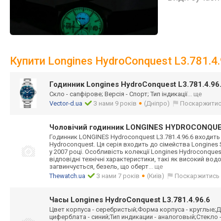
Купити Longines HydroConquest L3.781.4.
Годинник Longines HydroConquest L3.781.4.96
Скло - сапфірове; Версія - Спорт; Тип індикації
... ще
Vector-d.ua
З нами 9 років
(Дніпро)
Поскаржити
Чоловічий годинник LONGINES HYDROCONQUES
Годинник LONGINES Hydroconquest L3.781.4.96.6 входить 
Hydroconquest. Ця серія входить до сімейства Longines
у 2007 році. Особливість колекції Longines Hydroconques
відповідні технічні характеристики, такі як високий во
загвинчується, безель, що оберт
... ще
Thewatch.ua
З нами 7 років
(Київ)
Поскаржитись
Часы Longines HydroConquest L3.781.4.96.6
Цвет корпуса - серебристый;Форма корпуса - круглые;Д
циферблата - синий;Тип индикации - аналоговый;Стекло