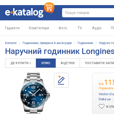
Гаджети
Комп'ютери
Фото
TV
Аудіо
П
Каталог
/
Годинники, прикраси й аксесуари
/
Годинники
/
Наручні г
Наручний годинник
Longines
ДЕ КУПИТИ
ОПИС
ВІДГУКИ
ПОСТАВИТИ ЗАП
4
11
від
Порівняти 
Vector-d.
Deka.ua
в сп