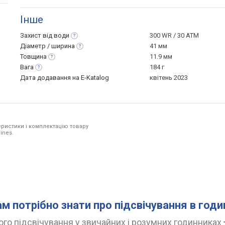
Інше
Захист від
води
300 WR / 30 ATM
Діаметр /
ширина
41 мм
Товщина
11.9 мм
Вага
184 г
Дата додавання на E-Katalog
квітень 2023
ристики і комплектацію товару
ines.
ам потрібно знати про підсвічування в год
го підсвічування у звичайних і розумних годинниках