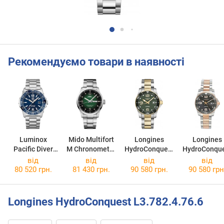
Рекомендуємо товари в наявності
Luminox
Mido Multifort
Longines
Longines
Pacific Diver
M Chronometer
HydroConquest
HydroConqu
Automatic
M038.431.11.0
L3.781.3.06.7
L3.781.3.78
від
від
від
від
XS.3104
97.00
80 520 грн.
81 430 грн.
90 580 грн.
90 580 грн
Longines HydroConquest L3.782.4.76.6