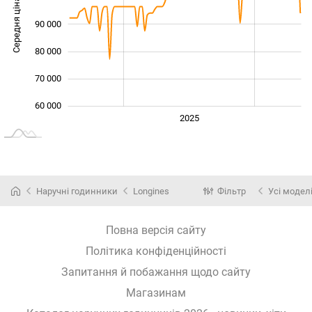
Середня ціна
90 000
100 000
80 000
70 000
60 000
2024
2026
2027
2025
L
Наручні годинники
Longines
Фільтр
Усі модел
Повна версія сайту
Політика конфіденційності
Запитання й побажання щодо сайту
Магазинам