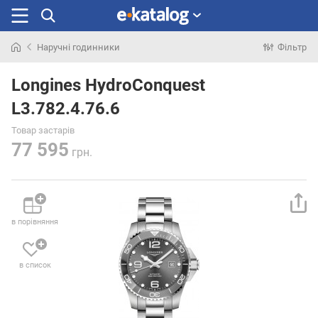
Наручні годинники
Фільтр
Шукали
раніше
Longines HydroConquest
L3.782.4.76.6
Товар застарів
77 595
грн.
в порівняння
в список