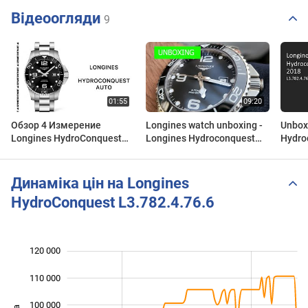
Відеоогляди
9
Обзор 4 Измерение
Longines watch unboxing -
Unbox
Longines HydroConquest
Longines Hydroconquest
Hydro
Auto L3.782.4.56.6
watch unboxing
Basel
L3.782.4.56.6
Динаміка цін на Longines
HydroConquest L3.782.4.76.6
120 000
 000
 000
 000
110 000
100 000