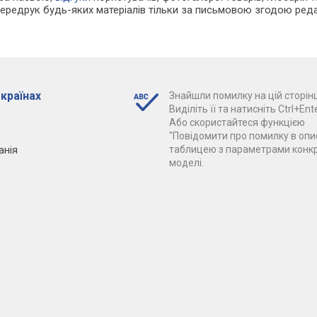
Передрук будь-яких матеріалів тільки за письмовою згодою реда
 країнах
Знайшли помилку на цій сторінц
Виділіть її та натисніть Ctrl+Ente
Або скористайтеся функцією
"Повідомити про помилку в опис
анія
таблицею з параметрами конк
моделі.