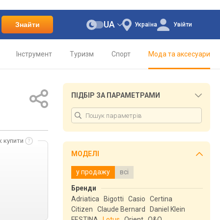
UA
Знайти
Україна
Увійти
Інструмент
Туризм
Спорт
Мода та аксесуари
ПІДБІР ЗА ПАРАМЕТРАМИ
к купити
МОДЕЛІ
у продажу
всі
Бренди
Adriatica
Bigotti
Casio
Certina
Citizen
Claude Bernard
Daniel Klein
FESTINA
Lotus
Orient
Q&Q