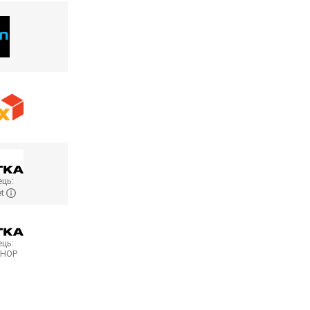
ць:
et
ць:
SHOP