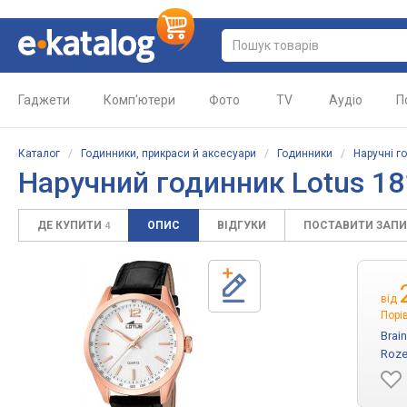
Гаджети
Комп'ютери
Фото
TV
Аудіо
П
Каталог
/
Годинники, прикраси й аксесуари
/
Годинники
/
Наручні г
Наручний годинник Lotus 18
ДЕ КУПИТИ
ОПИС
ВІДГУКИ
ПОСТАВИТИ ЗАП
4
від
Порі
Brai
Roze