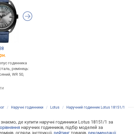
38
Pierre Ricaud 91023.1212Q
Casio MTP-E133L-1
рн.
від 5 463 грн.
від 2 980 грн.
рпус годинника
кварцові, корпус годинника
кварцові, корпус го
таль, ремінець:
нержавіюча сталь, ремінець:
нержавіюча сталь, р
ряний, WR 50,
ремінець шкіряний, WR 30,
ремінець шкіряний, W
Німеччина
Японія
яти
порівняти
порівняти
лог
/
Наручні годинники
/
Lotus
/
Наручний годинник Lotus 18151/1
и знаємо, де купити наручні годинники Lotus 18151/1 за
орівняння
наручних годинників, підбір моделей за
рмінів, огляди, інструкції,
рейтинг
товарів,
рекомендації