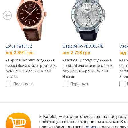
Lotus 18151/2
Casio MTP-VD300L-7E
Casi
від 2 891 грн.
від 2 728 грн.
від 
кварцові, корпус годинника
кварцові, корпус годинника
квар
нержавіюча сталь, ремінець:
нержавіюча сталь, ремінець:
нерж
ремінець шкіряний, WR 50,
ремінець шкіряний, WR 30,
ремі
Іспанія
Японія
Япон
порівняти
порівняти
E-Katalog
— каталог описів і цін на побутову
найкращою ціною в інтернет-магазинах. В 
параметрами, детальні
описи
, пошук товару