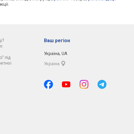
кції.
Ваш регіон
і?
r.
Україна
,
UA
і" під
ретної
Україна