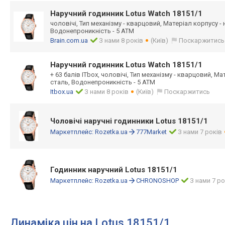
Наручний годинник Lotus Watch 18151/1
чоловічі, Тип механізму - кварцовий, Матеріал корпусу -
Водонепроникність - 5 ATM
Brain.com.ua
З нами 8 років
(Київ)
Поскаржитись
Наручний годинник Lotus Watch 18151/1
+ 63 балів ITbox, чоловічі, Тип механізму - кварцовий, М
сталь, Водонепроникність - 5 ATM
Itbox.ua
З нами 8 років
(Київ)
Поскаржитись
Чоловічі наручні годинники Lotus 18151/1
Маркетплейс:
Rozetka.ua
777Market
З нами 7 років
Годинник наручний Lotus 18151/1
Маркетплейс:
Rozetka.ua
CHRONOSHOP
З нами 7 ро
Динаміка цін на Lotus 18151/1