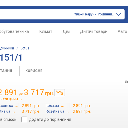
тільки наручні годинники
обутова техніка
Клімат
Дім
Дитячі товари
Авто
одинники
/
Lotus
151/1
ИТАННЯ
КОРИСНЕ
Я
2 891
3 717
грн.
до
вняти ціни
→
4
n.com.ua
→
2 891 грн.
Itbox.ua
→
2 891 грн.
tka.ua
→
3 717 грн.
Rozetka.ua
→
2 891 грн.
в список
додати до порівняння