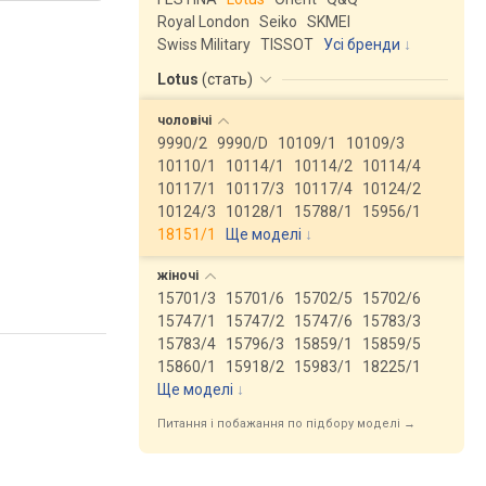
Royal London
Seiko
SKMEI
Swiss Military
TISSOT
Усі бренди
Lotus
(
стать
)
чоловічі
9990/2
9990/D
10109/1
10109/3
10110/1
10114/1
10114/2
10114/4
10117/1
10117/3
10117/4
10124/2
10124/3
10128/1
15788/1
15956/1
18151/1
Ще моделі
↓
жіночі
15701/3
15701/6
15702/5
15702/6
15747/1
15747/2
15747/6
15783/3
15783/4
15796/3
15859/1
15859/5
15860/1
15918/2
15983/1
18225/1
Ще моделі
↓
Питання і побажання по підбору моделі →