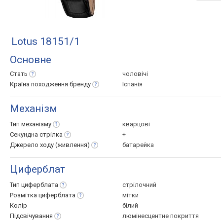
Lotus 18151/1
Основне
Стать
чоловічі
Країна походження
бренду
Іспанія
Механізм
Тип
механізму
кварцові
Секундна
стрілка
+
Джерело ходу
(живлення)
батарейка
Циферблат
Тип
циферблата
стрілочний
Розмітка
циферблата
мітки
Колір
білий
Підсвічування
люмінесцентне покриття