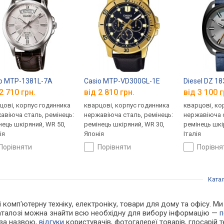
o MTP-1381L-7A
Casio MTP-VD300GL-1E
Diesel DZ 18
2 710 грн.
від 2 810 грн.
від 3 100 г
цові, корпус годинника
кварцові, корпус годинника
кварцові, ко
авіюча сталь, ремінець:
нержавіюча сталь, ремінець:
нержавіюча с
нець шкіряний, WR 50,
ремінець шкіряний, WR 30,
ремінець шкі
ія
Японія
Італія
порівняти
порівняти
порівн
Ката
 і комп'ютерну техніку, електроніку, товари для дому та офісу. М
каталозі можна знайти всю необхідну для вибору інформацію —
п
 за назвою,
відгуки
користувачів, фотогалереї товарів, глосарій те