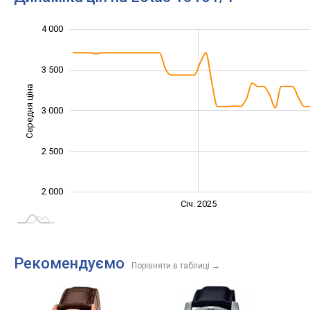
2 200
2 400
2 600
4 500
1 500
1 000
4 000
3 500
Середня ціна
3 000
2 400
2 500
2 000
Січ. 2027
Лип.
Січ. 2025
L
Рекомендуємо
Порівняти в таблиці
→