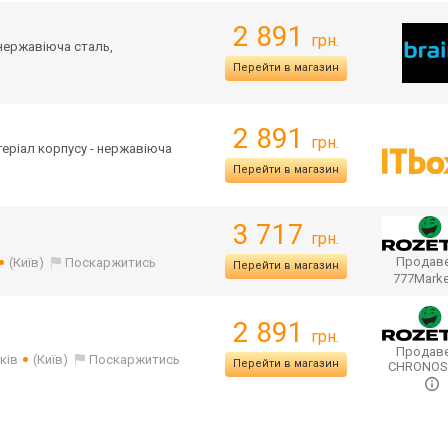
2 891
грн.
 нержавіюча сталь,
Перейти в магазин
2 891
грн.
атеріал корпусу - нержавіюча
Перейти в магазин
3 717
грн.
Продаве
(Київ)
Поскаржитись
Перейти в магазин
777Mark
2 891
грн.
Продаве
ків
(Київ)
Поскаржитись
Перейти в магазин
CHRONO