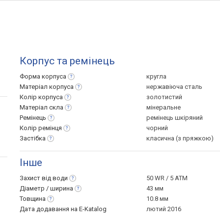
Корпус та ремінець
Форма
корпуса
кругла
Матеріал
корпуса
нержавіюча сталь
Колір
корпуса
золотистий
Матеріал
скла
мінеральне
Ремінець
ремінець шкіряний
Колір
ремінця
чорний
Застібка
класична (з пряжкою)
Інше
Захист від
води
50 WR / 5 ATM
Діаметр /
ширина
43 мм
Товщина
10.8 мм
Дата додавання на E-Katalog
лютий 2016