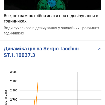
Все, що вам потрібно знати про підсвічування в
годинниках
Види сучасного підсвічування у звичайних і розумних
годинниках
Динаміка цін на Sergio Tacchini
ST.1.10037.3
3 000
 200
 300
 100
2 900
2 800
Середня ціна
2 700
2 400