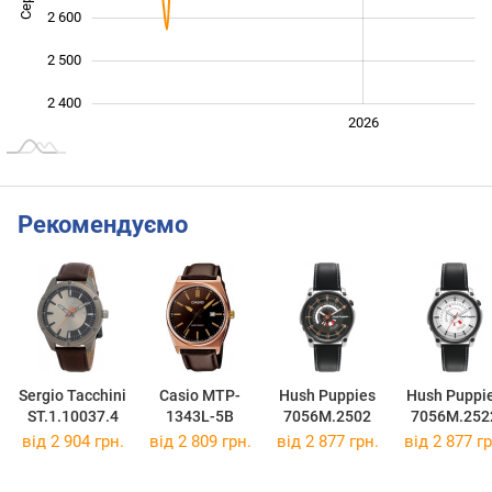
2 600
2 500
2 400
2024
2025
2028
2026
L
Рекомендуємо
Sergio Tacchini
Casio MTP-
Hush Puppies
Hush Puppi
ST.1.10037.4
1343L-5B
7056M.2502
7056M.252
від 2 904 грн.
від 2 809 грн.
від 2 877 грн.
від 2 877 гр