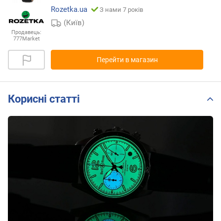
Rozetka.ua
З нами 7 років
(Київ)
Продавець:
777Market
Перейти в магазин
Корисні статті