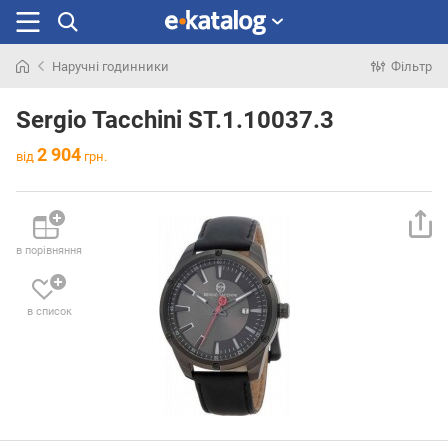
Наручні годинники
Фільтр
Шукали
раніше
Sergio Tacchini ST.1.10037.3
2 904
від
грн.
в порівняння
в список