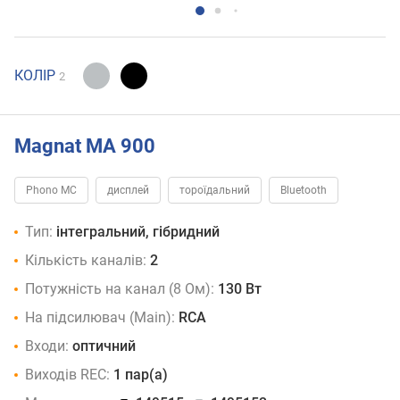
КОЛІР
2
Magnat MA 900
Phono MC
дисплей
тороїдальний
Bluetooth
Тип:
інтегральний, гібридний
Кількість каналів:
2
Потужність на канал (8 Ом):
130 Вт
На підсилювач (Main):
RCA
Входи:
оптичний
Виходів REC:
1 пар(а)