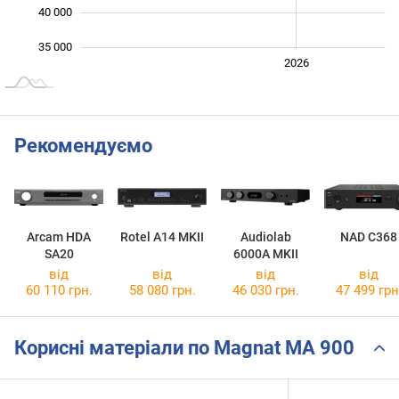
40 000
35 000
2024
2025
2028
2026
L
Рекомендуємо
Arcam HDA
Rotel A14 MKII
Audiolab
NAD C368
SA20
6000A MKII
від
від
від
від
60 110 грн.
58 080 грн.
46 030 грн.
47 499 грн
Корисні матеріали по Magnat MA 900