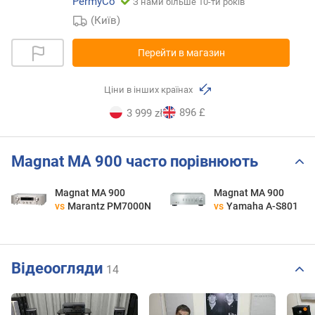
PermyCo
З нами більше 10-ти років
(Київ)
Перейти в магазин
Ціни в інших країнах
896 £
3 999 zł
Magnat MA 900 часто порівнюють
Magnat MA 900
Magnat MA 900
vs
Marantz PM7000N
vs
Yamaha A-S801
Відеоогляди
14