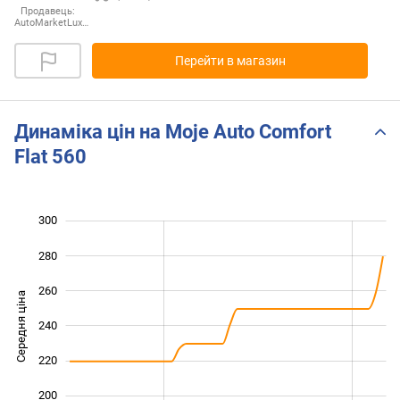
Продавець:
AutoMarketLux…
Перейти в магазин
Динаміка цін на Moje Auto Comfort
Flat 560
300
140
160
320
280
260
Середня ціна
240
180
220
200