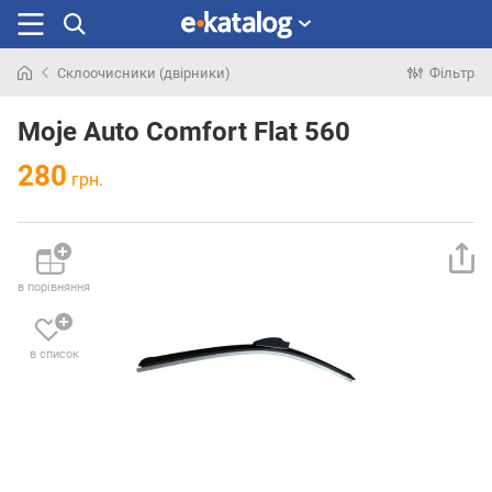
Склоочисники (двірники)
Фільтр
Шукали
раніше
Moje Auto Comfort Flat 560
280
грн.
в порівняння
в список