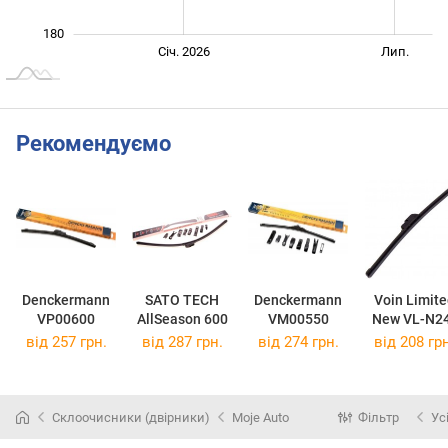
180
Січ. 2027
Лип.
Січ. 2026
Лип.
L
Рекомендуємо
Denckermann
SATO TECH
Denckermann
Voin Limite
VP00600
AllSeason 600
VM00550
New VL-N2
600
від 257 грн.
від 287 грн.
від 274 грн.
від 208 грн
Склоочисники (двірники)
Moje Auto
Фільтр
Ус