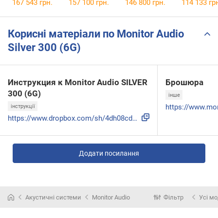
167 543 грн.
157 100 грн.
146 800 грн.
114 133 гр
Корисні матеріали по Monitor Audio
Silver 300 (6G)
Инструкция к Monitor Audio SILVER
Брошюра
300 (6G)
інше
інструкції
https://www.dropbox.com/sh/4dh08cdqlif4rjx/AABHWdg-cXiTTQzZ...
Додати посилання
Акустичні системи
Monitor Audio
Фільтр
Усі мо