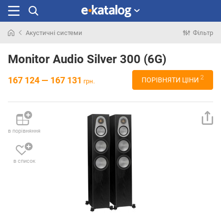
Акустичні системи
Фільтр
Шукали
раніше
Monitor Audio Silver 300 (6G)
2
167 124 — 167 131
ПОРІВНЯТИ ЦІНИ
грн.
в порівняння
в список