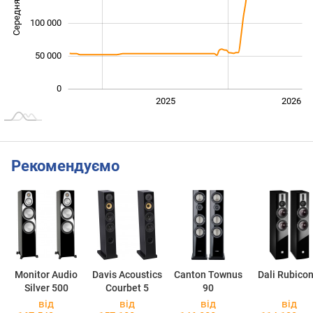
Середня ціна
100 000
100 000
50 000
0
2024
2027
2025
2026
L
Рекомендуємо
Monitor Audio
Davis Acoustics
Canton Townus
Dali Rubicon
Silver 500
Courbet 5
90
від
від
від
від