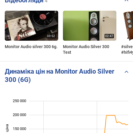
Відеоогляди
4
Monitor Audio silver 300 6g.
Monitor Audio Silver 300
#silv
Test
#hifi4
Silve
Динаміка цін на Monitor Audio Silver
300 (6G)
250 000
 000
 000
 000
200 000
150 000