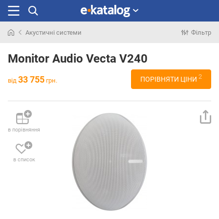
Акустичні системи
Фільтр
Шукали
раніше
Monitor Audio Vecta V240
2
33 755
ПОРІВНЯТИ ЦІНИ
від
грн.
в порівняння
в список