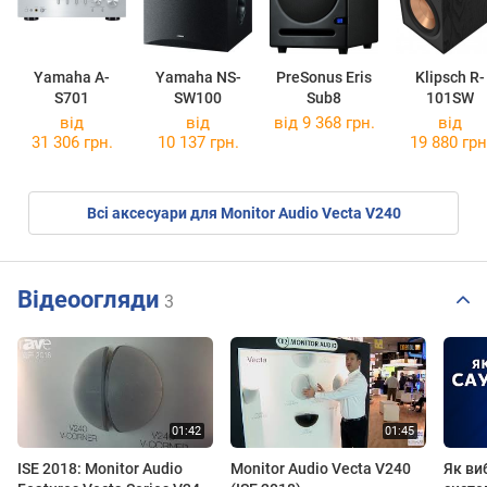
Yamaha A-
Yamaha NS-
PreSonus Eris
Klipsch R-
S701
SW100
Sub8
101SW
від
від
від 9 368 грн.
від
31 306 грн.
10 137 грн.
19 880 грн
Всі аксесуари для Monitor Audio Vecta V240
Відеоогляди
3
ISE 2018: Monitor Audio
Monitor Audio Vecta V240
Як ви