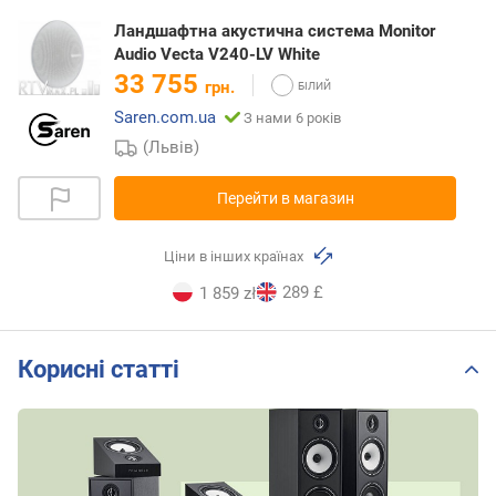
Ландшафтна акустична система Monitor
Audio Vecta V240-LV White
33 755
грн.
Saren.com.ua
З нами 6 років
(Львів)
Перейти в магазин
Ціни в інших країнах
289 £
1 859 zł
Корисні статті