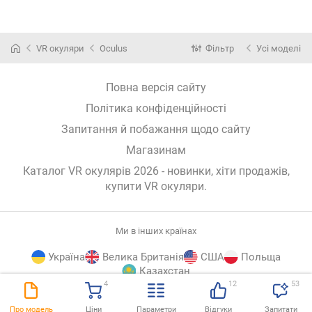
VR окуляри
Oculus
Фільтр
Усі моделі
Повна версія сайту
Політика конфіденційності
Запитання й побажання щодо сайту
Магазинам
Каталог VR окулярів 2026 - новинки, хіти продажів,
купити VR окуляри
.
Ми в інших країнах
Україна
Велика Британія
США
Польща
Казахстан
4
12
53
E-
© E-Katalog, 2026
ВГОРУ
Про модель
Ціни
Параметри
Відгуки
Запитати