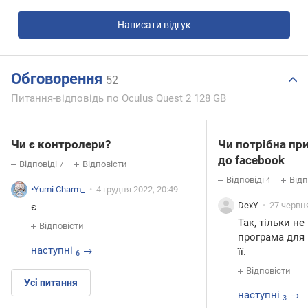
Написати відгук
Обговорення
52
Питання-відповідь по Oculus Quest 2 128 GB
Чи є контролери?
Чи потрібна пр
до facebook
Відповіді
Відповісти
7
Відповіді
Відп
4
•Yumi Charm_
4 грудня 2022, 20:49
DexY
27 червня
є
Так, тільки н
Відповісти
програма для
наступні
→
її.
6
Відповісти
Усі питання
наступні
→
3