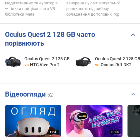
медитативних симуляторів
занурення у світ віртуальної
— тільки найцікавіше з VR-
реальності: від вибору
бібліотеки Meta.
обладнання до топових ігор
Oculus Quest 2 128 GB часто
порівнюють
Oculus Quest 2 128 GB
Oculus Quest 2 128 G
vs
HTC Vive Pro 2
vs
Oculus Rift DK2
Відеоогляди
52