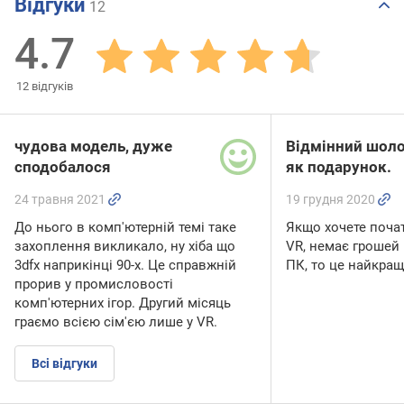
Відгуки
12
4.7
12
відгуків
чудова модель, дуже
Відмінний шол
сподобалося
як подарунок.
24 травня 2021
19 грудня 2020
До нього в комп'ютерній темі таке
Якщо хочете поча
захоплення викликало, ну хіба що
VR, немає грошей н
3dfx наприкінці 90-х. Це справжній
ПК, то це найкращ
прорив у промисловості
комп'ютерних ігор. Другий місяць
граємо всією сім'єю лише у VR.
Всі відгуки