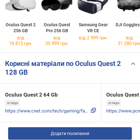
Oculus Quest 2
Oculus Quest
Samsung Gear
DJI Goggles
256 GB
Pro 256 GB
VR CE
від
від
від 2 999 грн.
від
18 813 грн.
35 999 грн.
31 280 грн
Корисні матеріали по Oculus Quest 2
128 GB
Oculus Quest 2 64 Gb
Oculus Quest
огляди
огляди
https://www.cnet.com/tech/gaming/facebook-oculus-quest-2-vr...
Додати посилання