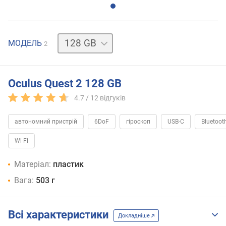
256
МОДЕЛЬ
2
GB
Oculus Quest 2 128 GB
4.7 /
12
відгуків
автономний пристрій
6DoF
гіроскоп
USB-C
Bluetoot
Wi-Fi
Матеріал:
пластик
Вага:
503 г
Всі характеристики
Докладніше