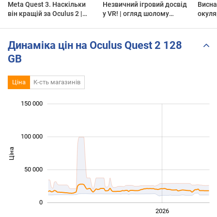
Meta Quest 3. Наскільки
Незвичний ігровий досвід
Висна
він кращій за Oculus 2 |
у VR! | огляд шолому
окуля
ОГЛЯД
Oculus Quest 2
реаль
#shor
Динаміка цін на Oculus Quest 2 128
GB
Ціна
К-сть магазинів
 000
 000
 000
 000
 000
 000
150 000
100 000
Ціна
100 000
50 000
0
2024
2025
2028
2026
L