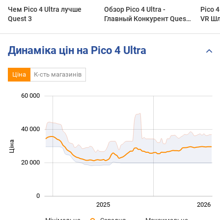
Чем Pico 4 Ultra лучше
Обзор Pico 4 Ultra -
Pico 
Quest 3
Главный Конкурент Quest
VR Шл
3
минут
Динаміка цін на Pico 4 Ultra
Ціна
К-сть магазинів
60 000
 000
 000
 000
 000
 000
 000
40 000
Ціна
10 000
20 000
0
2024
2027
2025
2026
L