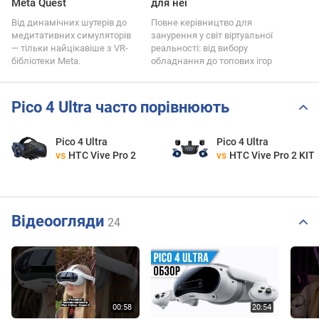
Meta Quest
для неї
Від динамічних шутерів до
Повне керівництво для
медитативних симуляторів
занурення у світ віртуальної
— тільки найцікавіше з VR-
реальності: від вибору
бібліотеки Meta.
обладнання до топових ігор
Pico 4 Ultra часто порівнюють
Pico 4 Ultra
Pico 4 Ultra
vs
HTC Vive Pro 2
vs
HTC Vive Pro 2 KIT
Відеоогляди
24