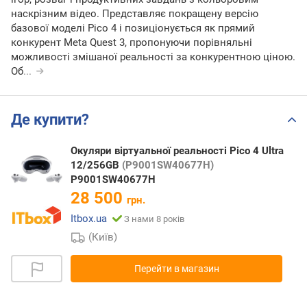
наскрізним відео. Представляє покращену версію
базової моделі Pico 4 і позиціонується як прямий
конкурент Meta Quest 3, пропонуючи порівняльні
можливості змішаної реальності за конкурентною ціною.
Об
...
Де купити?
Окуляри віртуальної реальності Pico 4 Ultra
12/256GB
(P9001SW40677H)
P9001SW40677H
28 500
грн.
Itbox.ua
З нами 8 років
(Київ)
Перейти в магазин