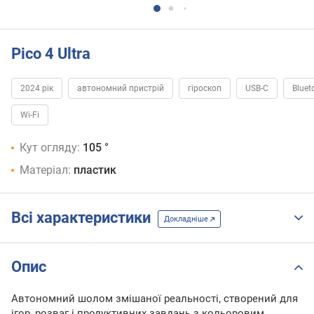
Pico 4 Ultra
2024 рік
автономний пристрій
гіроскоп
USB-C
Bluet
Wi-Fi
Кут огляду:
105 °
Матеріал:
пластик
Всі характеристики
Докладніше
Опис
Автономний шолом змішаної реальності, створений для
ігор, розваг і продуктивних завдань з кольоровим