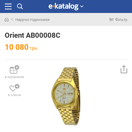
Наручні годинники
Фільтр
Шукали
раніше
Orient AB00008C
10 080
грн.
в порівняння
в список