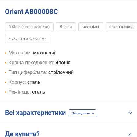
Orient AB00008C
3 Stars (ретро, класика)
Японія
механічні
автопідзавод
механізм з каменями
Механізм:
механічні
Країна походження:
Японія
Тип циферблата:
стрілочний
Корпус:
сталь
Ремінець:
сталь
Всі характеристики
Докладніше
Де купити?