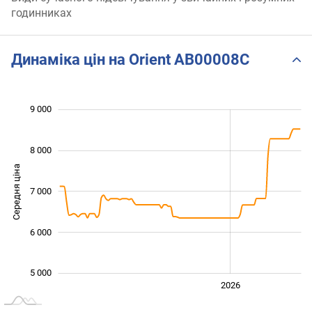
годинниках
Динаміка цін на Orient AB00008C
9 000
 000
 000
 500
 500
 500
 500
 000
8 000
Середня ціна
7 000
5 000
6 000
5 000
2024
2025
2028
2026
L