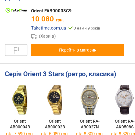
Orient FAB00008C9
10 080
грн.
Taketime.com.ua
З нами 9 років
(Харків)
Перейти в магазин
Серія Orient 3 Stars (ретро, класика)
Orient
Orient
Orient RA-
Orient RA-
AB00004B
AB00002B
AB0027N
AK0508S
від 7 590 грн.
від 6 080 грн.
від 8 300 грн.
від 8 820 гр