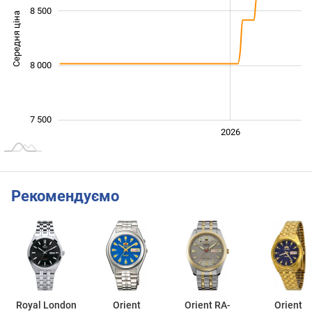
8 500
Середня ціна
7 600
8 000
7 500
2024
2025
2028
2026
L
Рекомендуємо
Royal London
Orient
Orient RA-
Orient