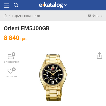
Наручні годинники
Фільтр
Шукали
раніше
Orient EM5J00GB
8 840
грн.
в порівняння
в список