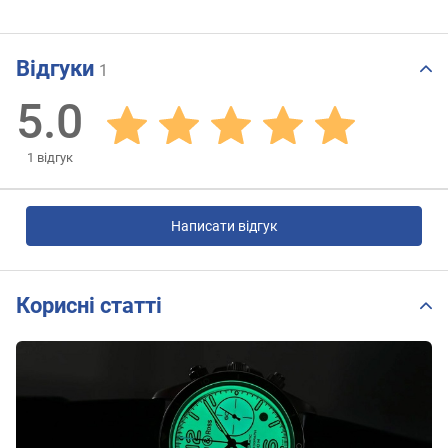
Відгуки
1
5.0
1
відгук
Написати відгук
Корисні статті