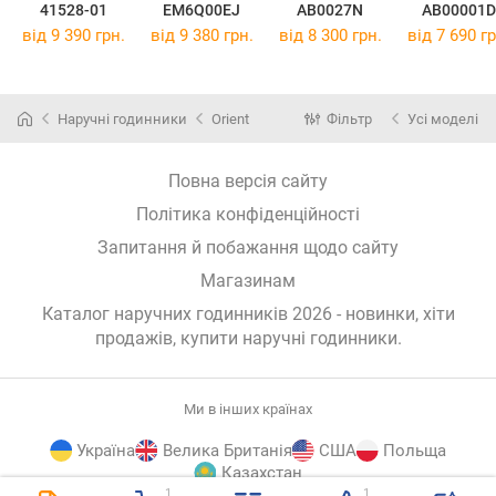
41528-01
EM6Q00EJ
AB0027N
AB00001D
від 9 390 грн.
від 9 380 грн.
від 8 300 грн.
від 7 690 гр
Наручні годинники
Orient
Фільтр
Усі моделі
Повна версія сайту
Політика конфіденційності
Запитання й побажання щодо сайту
Магазинам
Каталог наручних годинників 2026 - новинки, хіти
продажів,
купити наручні годинники
.
Ми в інших країнах
Україна
Велика Британія
США
Польща
Казахстан
1
1