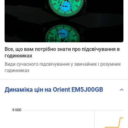
Все, що вам потрібно знати про підсвічування в
годинниках
Види сучасного підсвічування у звичайних і розумних
годинниках
Динаміка цін на Orient EM5J00GB
 200
 400
 600
 800
 500
 000
 500
9 000