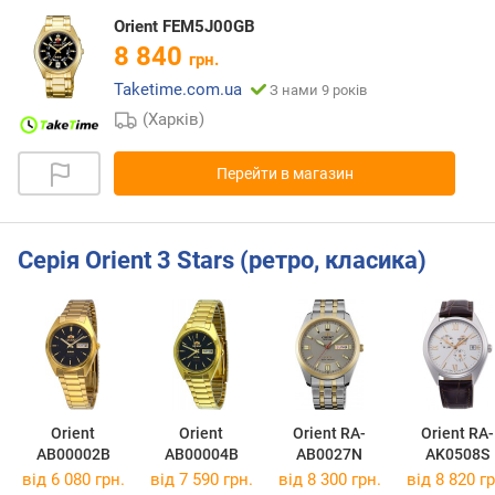
Orient FEM5J00GB
8 840
грн.
Taketime.com.ua
З нами 9 років
(Харків)
Перейти в магазин
Серія Orient 3 Stars (ретро, класика)
Orient
Orient
Orient RA-
Orient RA-
AB00002B
AB00004B
AB0027N
AK0508S
від 6 080 грн.
від 7 590 грн.
від 8 300 грн.
від 8 820 гр