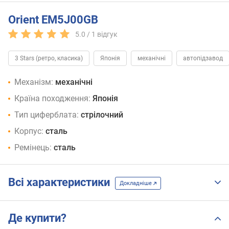
Orient EM5J00GB
5.0 /
1
відгук
3 Stars (ретро, класика)
Японія
механічні
автопідзавод
Механізм:
механічні
Країна походження:
Японія
Тип циферблата:
стрілочний
Корпус:
сталь
Ремінець:
сталь
Всі характеристики
Докладніше
Де купити?