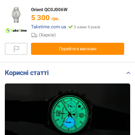
Orient QC0J006W
5 300
грн.
Taketime.com.ua
З нами 9 років
(Харків)
Перейти в магазин
Корисні статті