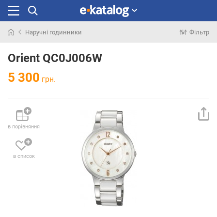
Наручні годинники
Фільтр
Шукали
раніше
Orient QC0J006W
5 300
грн.
в порівняння
в список