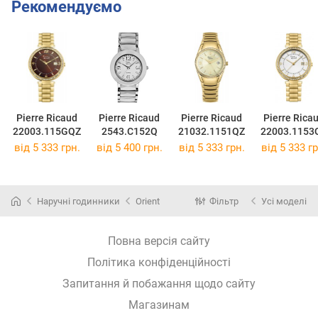
Рекомендуємо
Pierre Ricaud
Pierre Ricaud
Pierre Ricaud
Pierre Rica
22003.115GQZ
2543.C152Q
21032.1151QZ
22003.1153
від 5 333 грн.
від 5 400 грн.
від 5 333 грн.
від 5 333 гр
Наручні годинники
Orient
Фільтр
Усі моделі
Повна версія сайту
Політика конфіденційності
Запитання й побажання щодо сайту
Магазинам