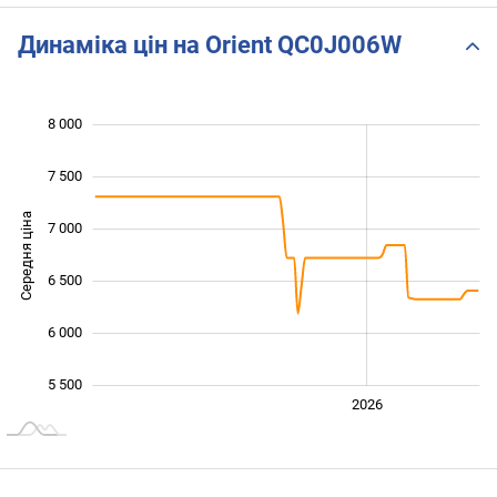
Динаміка цін на Orient QC0J006W
8 000
 500
 000
 500
7 500
Середня ціна
7 000
5 500
6 500
6 000
5 500
2024
2025
2028
2026
L