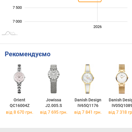
7 500
7 000
2024
2025
2028
2026
L
Рекомендуємо
Orient
Jowissa
Danish Design
Danish Desi
QC16004Z
J2.005.S
IV65Q1176
IV05Q108
від 8 670 грн.
від 7 695 грн.
від 7 841 грн.
від 7 318 гр