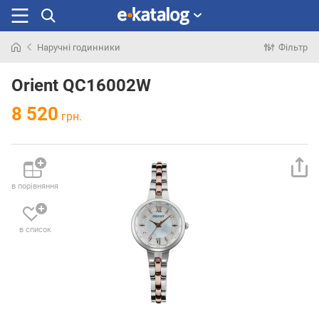
Наручні годинники
Фільтр
Шукали
раніше
Orient QC16002W
8 520
грн.
в порівняння
в список