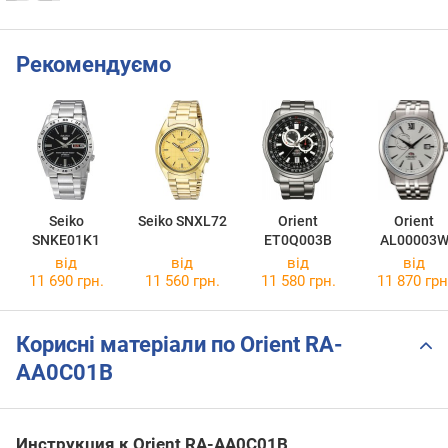
Рекомендуємо
Seiko
Seiko SNXL72
Orient
Orient
SNKE01K1
ET0Q003B
AL00003
від
від
від
від
11 690 грн.
11 560 грн.
11 580 грн.
11 870 грн
Корисні матеріали по Orient RA-
AA0C01B
Инструкция к Orient RA-AA0C01B