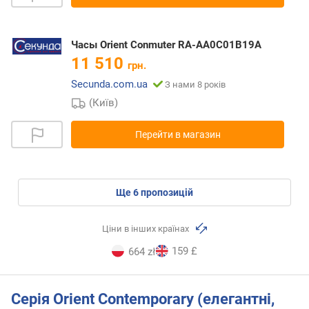
Часы Orient Conmuter RA-AA0C01B19A
11 510
грн.
Secunda.com.ua
З нами 8 років
(Київ)
Перейти в магазин
ще
6
пропозицій
Ціни в інших країнах
159 £
664 zł
Серія Orient Contemporary (елегантні,