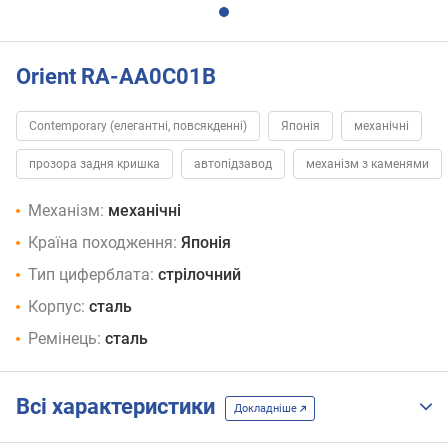
Orient RA-AA0C01B
Contemporary (елегантні, повсякденні)
Японія
механічні
прозора задня кришка
автопідзавод
механізм з каменями
Механізм:
механічні
Країна походження:
Японія
Тип циферблата:
стрілочний
Корпус:
сталь
Ремінець:
сталь
Всі характеристики
Докладніше