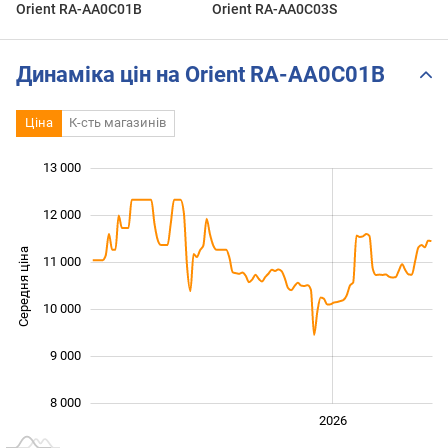
Orient RA-AA0C01B
Orient RA-AA0C03S
Динаміка цін на Orient RA-AA0C01B
Ціна
К-сть магазинів
13 000
 000
 000
 000
12 000
Середня ціна
11 000
10 000
10 000
9 000
8 000
2024
2025
2028
2026
L