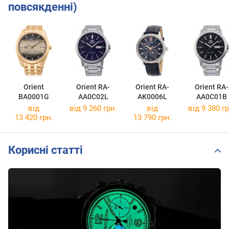
повсякденні)
Orient
Orient RA-
Orient RA-
Orient RA-
BA0001G
AA0C02L
AK0006L
AA0C01B
від
від 9 260 грн.
від
від 9 380 гр
13 420 грн.
13 790 грн.
Корисні статті