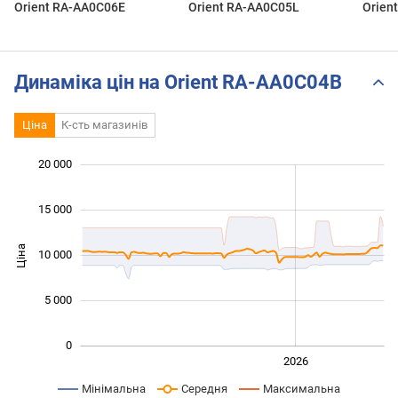
Orient RA-AA0C06E
Orient RA-AA0C05L
Orien
Динаміка цін на Orient RA-AA0C04B
Ціна
К-сть магазинів
 000
 000
 000
 000
 000
 000
20 000
15 000
Ціна
10 000
10 000
5 000
0
2024
2025
2028
2026
L
Мінімальна
Середня
Максимальна