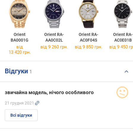
Orient
Orient RA-
Orient RA-
Orient RA-
BA0001G
AA0C02L
AC0F04S
AC0E01B
від
від 9 260 грн.
від 9 850 грн.
від 9 450 гр
13 420 грн.
Відгуки
1
звичайна модель, нічого особливого
21 грудня 2021
Всі відгуки