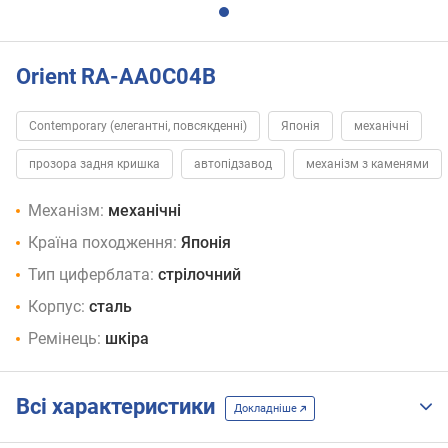
Orient RA-AA0C04B
Contemporary (елегантні, повсякденні)
Японія
механічні
прозора задня кришка
автопідзавод
механізм з каменями
Механізм:
механічні
Країна походження:
Японія
Тип циферблата:
стрілочний
Корпус:
сталь
Ремінець:
шкіра
Всі характеристики
Докладніше