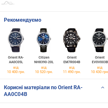
Рекомендуємо
Orient RA-
Citizen
Orient
Orient
AA0C05L
NH8390-20L
EM7R004B
EV0V003B
від
від
від
від
10 400 грн.
10 520 грн.
11 490 грн.
10 430 грн
Корисні матеріали по Orient RA-
AA0C04B