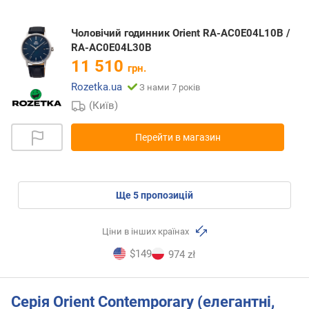
Чоловічий годинник Orient RA-AC0E04L10B /
RA-AC0E04L30B
11 510
грн.
Rozetka.ua
З нами 7 років
(Київ)
Перейти в магазин
ще
5
пропозицій
Ціни в інших країнах
$149
974 zł
Серія Orient Contemporary (елегантні,