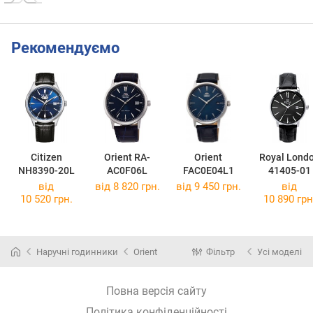
Рекомендуємо
Citizen
Orient RA-
Orient
Royal Lond
NH8390-20L
AC0F06L
FAC0E04L1
41405-01
від
від 8 820 грн.
від 9 450 грн.
від
10 520 грн.
10 890 грн
Наручні годинники
Orient
Фільтр
Усі моделі
Повна версія сайту
Політика конфіденційності