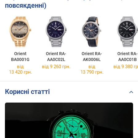
повсякденні)
Orient
Orient RA-
Orient RA-
Orient RA-
BA0001G
AA0C02L
AK0006L
AA0C01B
від
від 9 260 грн.
від
від 9 380 гр
13 420 грн.
13 790 грн.
Корисні статті