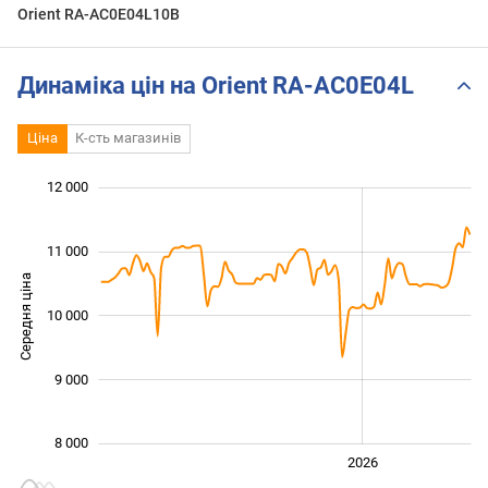
Orient RA-AC0E04L10B
Динаміка цін на Orient RA-AC0E04L
Ціна
К-сть магазинів
12 000
 500
 000
 000
 500
 500
 500
 000
11 000
Середня ціна
10 000
10 000
9 000
8 000
2024
2025
2028
2026
L