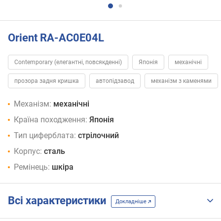
Orient RA-AC0E04L
Contemporary (елегантні, повсякденні)
Японія
механічні
прозора задня кришка
автопідзавод
механізм з каменями
Механізм:
механічні
Країна походження:
Японія
Тип циферблата:
стрілочний
Корпус:
сталь
Ремінець:
шкіра
Всі характеристики
Докладніше