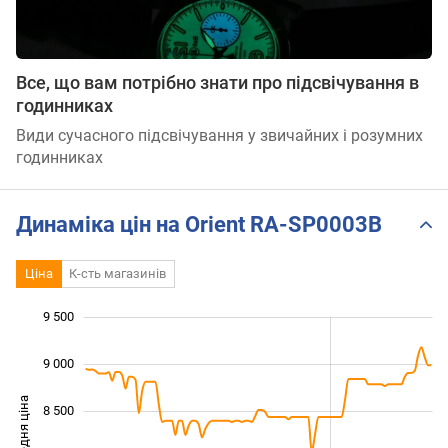
Все, що вам потрібно знати про підсвічування в
годинниках
Види сучасного підсвічування у звичайних і розумних
годинниках
Динаміка цін на Orient RA-SP0003B
Ціна
К-сть магазинів
9 500
 000
 000
 500
9 000
Середня ціна
8 500
7 000