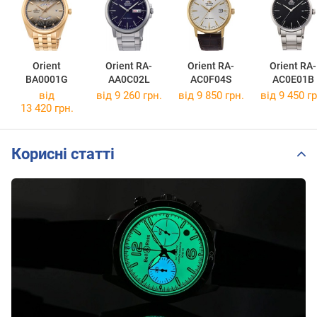
Orient
Orient RA-
Orient RA-
Orient RA-
BA0001G
AA0C02L
AC0F04S
AC0E01B
від
від 9 260 грн.
від 9 850 грн.
від 9 450 гр
13 420 грн.
Корисні статті