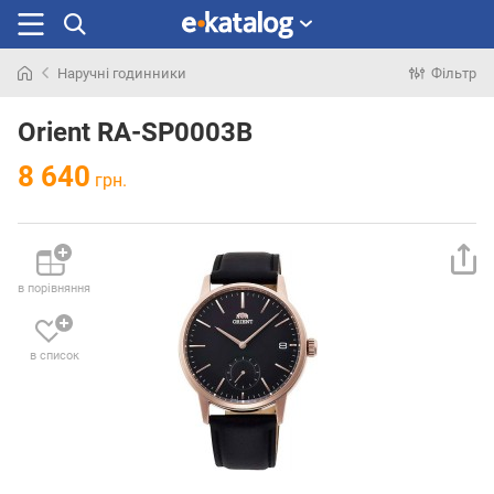
Наручні годинники
Фільтр
Шукали
раніше
Orient RA-SP0003B
8 640
грн.
в порівняння
в список