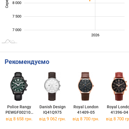
8 000
7 500
7 000
2024
2025
2028
2026
L
Рекомендуємо
Police Rangy
Danish Design
Royal London
Royal Lond
PEWGF002100
IQ41Q975
41409-05
41396-04
7
від 8 658 грн.
від 9 062 грн.
від 8 700 грн.
від 8 700 гр