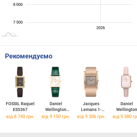
8 000
7 500
2024
2025
2028
2026
L
Рекомендуємо
FOSSIL Raquel
Daniel
Jacques
Daniel
ES5367
Wellington
Lemans 1-
Wellingto
Bound
1433C
DW0010050
від 8 740 грн.
від 9 150 грн.
від 9 306 грн.
від 9 380 гр
DW00100695