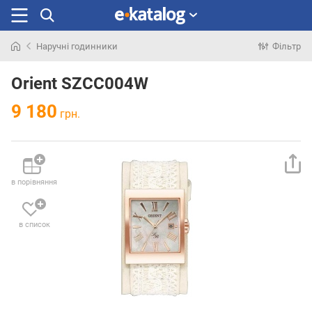
Наручні годинники
Фільтр
Шукали
раніше
Orient SZCC004W
9 180
грн.
в порівняння
в список