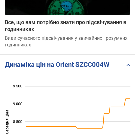
Все, що вам потрібно знати про підсвічування в
годинниках
Види сучасного підсвічування у звичайних і розумних
годинниках
Динаміка цін на Orient SZCC004W
 000
 400
 600
 800
 200
 000
 500
9 500
9 000
Середня ціна
7 800
8 500