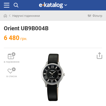
Наручні годинники
Фільтр
Шукали
раніше
Orient UB9B004B
6 480
грн.
в порівняння
в список