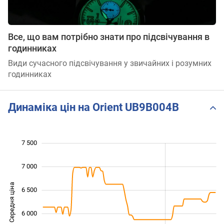
Все, що вам потрібно знати про підсвічування в
годинниках
Види сучасного підсвічування у звичайних і розумних
годинниках
Динаміка цін на Orient UB9B004B
7 500
 000
 500
 000
7 000
Середня ціна
6 500
5 000
6 000