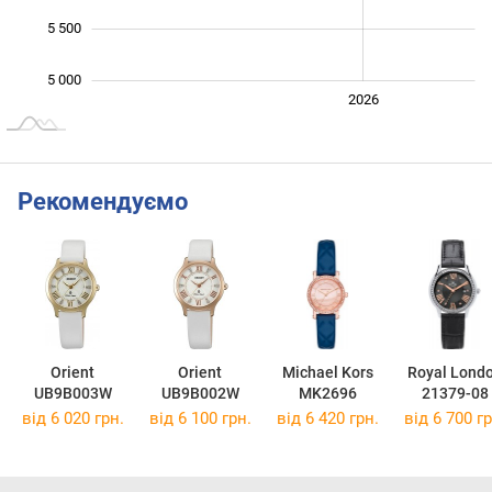
5 500
5 000
2024
2025
2028
2026
L
Рекомендуємо
Orient
Orient
Michael Kors
Royal Lond
UB9B003W
UB9B002W
MK2696
21379-08
від 6 020 грн.
від 6 100 грн.
від 6 420 грн.
від 6 700 гр