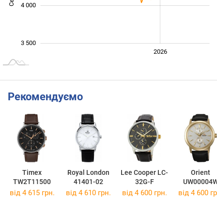
4 000
3 500
2024
2025
2028
2026
L
Рекомендуємо
Timex
Royal London
Lee Cooper LC-
Orient
TW2T11500
41401-02
32G-F
UW00004
від 4 615 грн.
від 4 610 грн.
від 4 600 грн.
від 4 600 гр