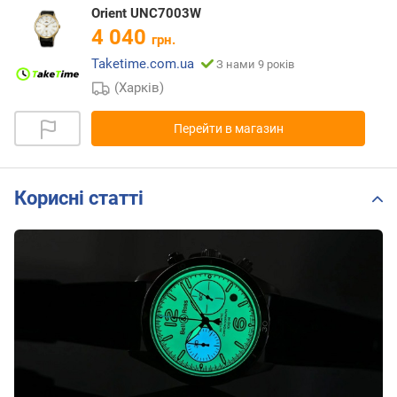
Orient UNC7003W
4 040
грн.
Taketime.com.ua
З нами 9 років
(Харків)
Перейти в магазин
Корисні статті