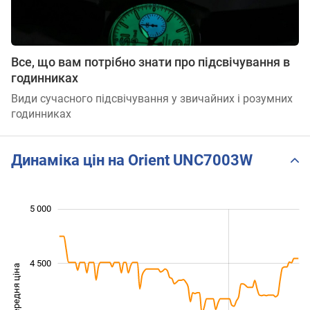
Все, що вам потрібно знати про підсвічування в
годинниках
Види сучасного підсвічування у звичайних і розумних
годинниках
Динаміка цін на Orient UNC7003W
 200
 400
 600
 800
 500
 000
 500
5 000
4 500
Середня ціна
3 600