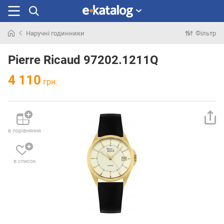
Наручні годинники
Фільтр
Шукали
раніше
Pierre Ricaud 97202.1211Q
4 110
грн.
в порівняння
в список