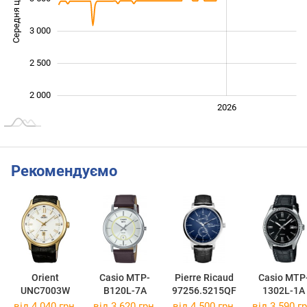
Середня ціна
2 000
3 000
2 500
2 000
2024
2025
2028
2026
L
Рекомендуємо
Orient
Casio MTP-
Pierre Ricaud
Casio MTP
UNC7003W
B120L-7A
97256.5215QF
1302L-1A
від 4 040 грн.
від 3 620 грн.
від 4 500 грн.
від 3 590 гр