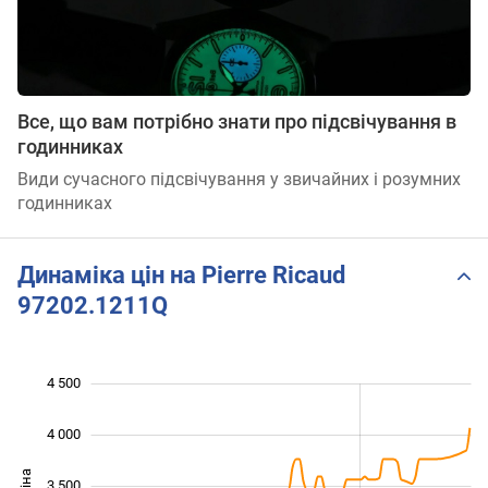
Все, що вам потрібно знати про підсвічування в
годинниках
Види сучасного підсвічування у звичайних і розумних
годинниках
Динаміка цін на Pierre Ricaud
97202.1211Q
4 500
 000
 500
 000
4 000
3 500