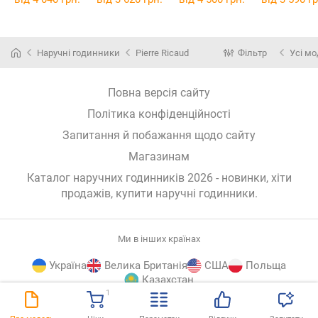
Наручні годинники
Pierre Ricaud
Фільтр
Усі мо
Повна версія сайту
Політика конфіденційності
Запитання й побажання щодо сайту
Магазинам
Каталог наручних годинників 2026 - новинки, хіти
продажів,
купити наручні годинники
.
Ми в інших країнах
Україна
Велика Британія
США
Польща
Казахстан
1
E-