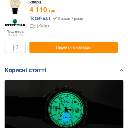
кварц.
4 110
грн.
Rozetka.ua
З нами 7 років
(Київ)
Продавець:
ClassTime
Перейти в магазин
Корисні статті