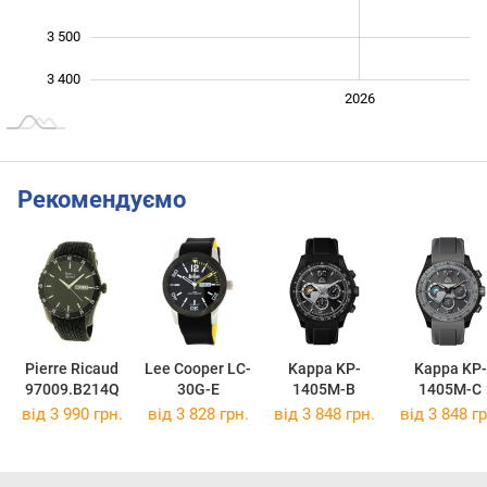
3 500
3 400
2024
2025
2028
2026
L
Рекомендуємо
Pierre Ricaud
Lee Cooper LC-
Kappa KP-
Kappa KP-
97009.B214Q
30G-E
1405M-B
1405M-C
від 3 990 грн.
від 3 828 грн.
від 3 848 грн.
від 3 848 гр