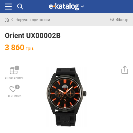
Наручні годинники
Фільтр
Шукали
раніше
Orient UX00002B
3 860
грн.
в порівняння
в список