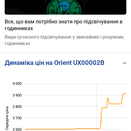
Все, що вам потрібно знати про підсвічування в
годинниках
Види сучасного підсвічування у звичайних і розумних
годинниках
Динаміка цін на Orient UX00002B
4 000
 200
 300
 100
3 900
3 800
Середня ціна
3 700
3 400
3 600